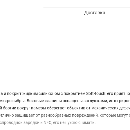
Доставка
а и покрыт жидким силиконом с покрытием Soft-touch: его приятн
 из микрофибры. Боковые клавиши оснащены заглушками, интегрир
ий бортик вокруг камеры оберегает объектив от механических дефе
я отлично защищает от разнообразных повреждений, которые могут
спроводной зарядки и NFC, его не нужно снимать.