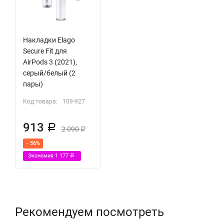
Накладки Elago
Secure Fit для
AirPods 3 (2021),
серый/белый (2
пары)
Код товара:
109-927
913
Р
2 090
Р
- 56%
Экономия
1 177
Р
Рекомендуем посмотреть