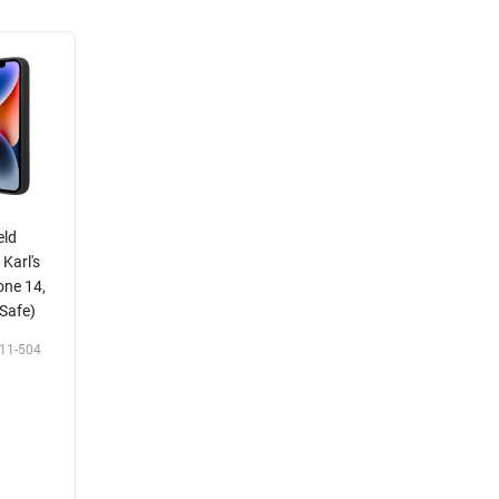
eld
 Karl's
one 14,
Safe)
11-504
Р