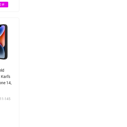
30
Р
eld
 Karl's
one 14,
11-145
Р