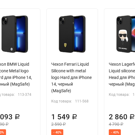
хол BMW Liquid
Чехол Ferrari Liquid
Чехол Lagerf
icone Metal logo
Silicone with metal
Liquid silicone
d для iPhone 14,
logo Hard для iPhone
Head для iPh
рный (MagSafe)
14, черный
черный (Mag
(MagSafe)
 товара:
113-374
Код товара:
1
Код товара:
111-568
 093
1 549
2 860
Р
Р
190
2 590
4 790
Р
Р
Р
40%
- 40%
- 40%