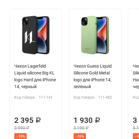
Чехол Lagerfeld
Чехол Guess Liquid
Че
Liquid silicone Big KL
Silicone Gold Metal
Sil
logo Hard для iPhone
logo для iPhone 14,
Har
14, черный
зеленый
че
Код товара:
111-141
Код товара:
111-482
Код
2 395
1 930
3
Р
Р
3 990
3 190
5 
Р
Р
- 39%
- 39%
- 