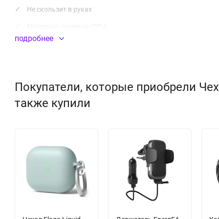
Не скользит в руках
Материал:
силикон
(TPU)
подробнее
Покупатели, которые приобрели Чехол 
также купили