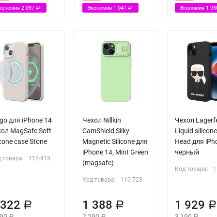
кономия
2 097
Экономия
1 041
Экономия
1 9
Р
Р
go для iPhone 14
Чехол Nillkin
Чехол Lagerf
хол MagSafe Soft
CamShield Silky
Liquid silicone
icone case Stone
Magnetic Silicone для
Head для iPh
iPhone 14, Mint Green
черный
 товара:
112-415
(magsafe)
Код товара:
1
Код товара:
110-723
 322
1 388
1 929
Р
Р
590
2 290
3 190
Р
Р
Р