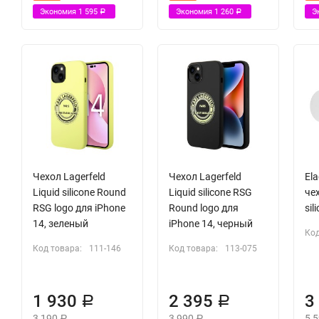
Экономия
1 595
Экономия
1 260
Э
Р
Р
Чехол Lagerfeld
Чехол Lagerfeld
Ela
Liquid silicone Round
Liquid silicone RSG
че
RSG logo для iPhone
Round logo для
sil
14, зеленый
iPhone 14, черный
Код
Код товара:
111-146
Код товара:
113-075
1 930
2 395
3
Р
Р
3 190
3 990
5 
Р
Р