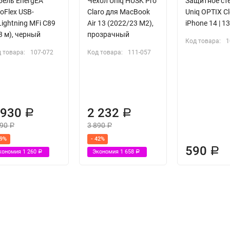
бель EnergEA
Чехол Uniq HUSK Pro
Защитное ст
oFlex USB-
Claro для MacBook
Uniq OPTIX Cl
ightning MFi C89
Air 13 (2022/23 M2),
iPhone 14 | 13
3 м), черный
прозрачный
Код товара:
1
 товара:
107-072
Код товара:
111-057
 930
2 232
Р
Р
190
3 890
Р
Р
39%
- 42%
590
Р
кономия
1 260
Экономия
1 658
Р
Р