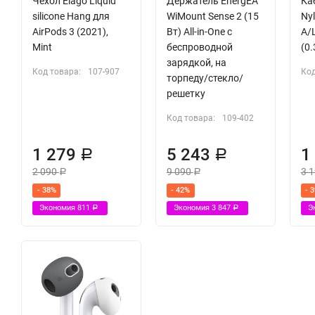
Чехол Elago Liquid
Держатель EnergEA
Ка
silicone Hang для
WiMount Sense 2 (15
Nyl
AirPods 3 (2021),
Вт) All-in-One с
A/L
Mint
беспроводной
(0.
зарядкой, на
Код товара:
107-907
Код
торпеду/стекло/
решетку
Код товара:
109-402
1 279
5 243
1
Р
Р
2 090
9 090
3 
Р
Р
- 38%
- 42%
- 
Экономия
811
Экономия
3 847
Э
Р
Р