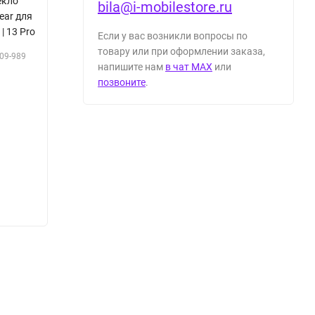
екло
bila@i-mobilestore.ru
ear для
 | 13 Pro
Если у вас возникли вопросы по
товару или при оформлении заказа,
09-989
напишите нам
в чат MAX
или
позвоните
.