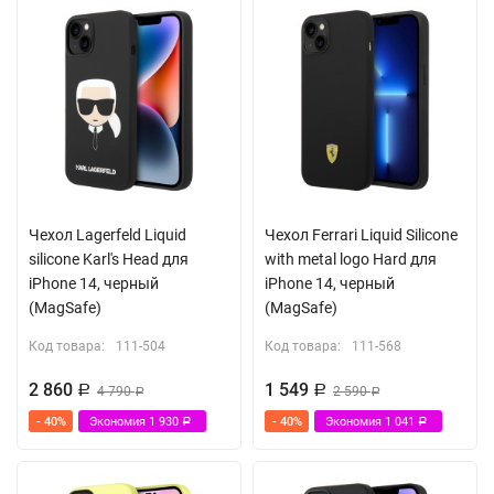
Чехол Lagerfeld Liquid
Чехол Ferrari Liquid Silicone
silicone Karl's Head для
with metal logo Hard для
iPhone 14, черный
iPhone 14, черный
(MagSafe)
(MagSafe)
Код товара:
111-504
Код товара:
111-568
2 860
1 549
Р
4 790
Р
2 590
Р
Р
- 40%
Экономия
1 930
- 40%
Экономия
1 041
Р
Р