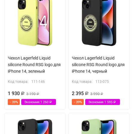
Чехол Lagerfeld Liquid
Чехол Lagerfeld Liquid
silicone Round RSG logo для
silicone RSG Round logo для
iPhone 14, зеленый
iPhone 14, черный
Код товара:
111-146
Код товара:
113-075
1 930
2 395
Р
3 190
Р
3 990
Р
Р
- 39%
Экономия
1 260
- 39%
Экономия
1 595
Р
Р