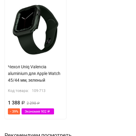
Чехол Uniq Valencia
aluminium для Apple Watch
45/44 мм, зеленый
Код товара:
109-713
1 388
Р
2 290
Р
- 39%
Экономия
902
Р
Рекомендуем посмотреть