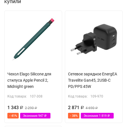
купили
Не скользит в руках
Материал:
силикон
(TPU)
Чехол Elago Silicone для
Сетевое зарядное EnergEA
стилуса Apple Pencil 2,
Travelite Gan45, 2USB-C
Midnight green
PD/PPS 45W
Код товара:
107-308
Код товара:
109-970
1 343
2 871
Р
2 290
Р
4 690
Р
Р
- 41%
Экономия
947
- 38%
Экономия
1 819
Р
Р