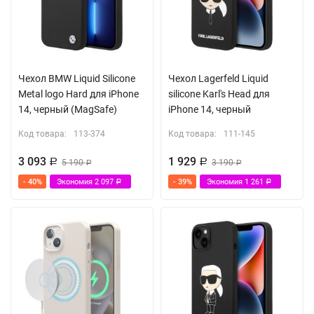
Чехол BMW Liquid Silicone
Чехол Lagerfeld Liquid
Metal logo Hard для iPhone
silicone Karl's Head для
14, черный (MagSafe)
iPhone 14, черный
Код товара:
113-374
Код товара:
111-145
3 093
1 929
Р
5 190
Р
3 190
Р
Р
- 40%
Экономия
2 097
- 39%
Экономия
1 261
Р
Р