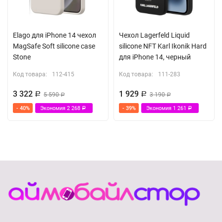
Elago для iPhone 14 чехол
Чехол Lagerfeld Liquid
MagSafe Soft silicone case
silicone NFT Karl Ikonik Hard
Stone
для iPhone 14, черный
Код товара:
112-415
Код товара:
111-283
3 322
1 929
Р
5 590
Р
3 190
Р
Р
- 40%
Экономия
2 268
- 39%
Экономия
1 261
Р
Р