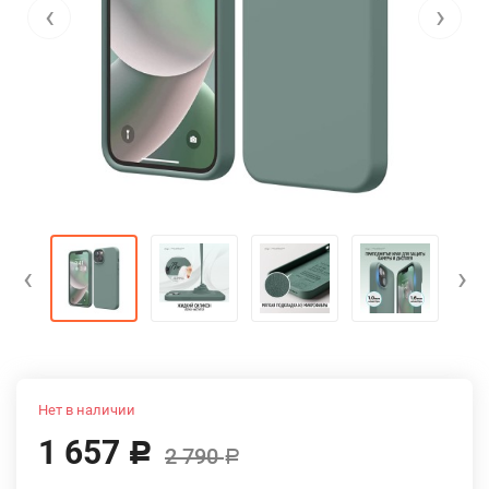
‹
›
‹
›
Нет в наличии
1 657
Р
2 790
Р