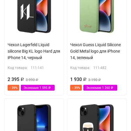
Чехол Lagerfeld Liquid
Чехол Guess Liquid Silicone
silicone Big KL logo Hard для
Gold Metal logo для iPhone
iPhone 14, черный
14, зеленый
Код товара:
111-141
Код товара:
111-482
2 395
1 930
Р
3 990
Р
3 190
Р
Р
- 39%
Экономия
1 595
- 39%
Экономия
1 260
Р
Р