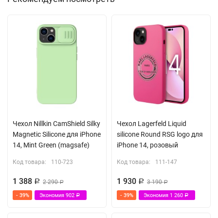
Чехол Nillkin CamShield Silky
Чехол Lagerfeld Liquid
Magnetic Silicone для iPhone
silicone Round RSG logo для
14, Mint Green (magsafe)
iPhone 14, розовый
Код товара:
110-723
Код товара:
111-147
1 388
1 930
Р
2 290
Р
3 190
Р
Р
- 39%
Экономия
902
- 39%
Экономия
1 260
Р
Р