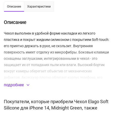
Описание
Характеристики
Описание
Чехол выполнен в удобной форме накладки из легкого
пластика и покрыт жидким силиконом с покрытием Soft-touch:
его приятно держать в руке, не скользит. Внутренняя
поверхность имеет отделку из микрофибры. Боковые клавиши
оснащены заглушками, интегрированными в чехол - это
защищает их от попадания пыли или влаги. Высокий бортик
вокруг камеры оберегает объектив от механических
дефектов. Аксессуар плотно облегает корпус телефона, его
конструкция отлично защищает от разнообразных
подробнее
повреждений, которые могут быть получены в процессе
использования. Не влияет на функцию беспроводной зарядки
Покупатели, которые приобрели Чехол Elago Soft
и NFC, его не нужно снимать.
Silicone для iPhone 14, Midnight Green, также