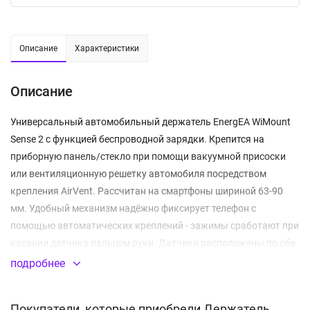
Описание
Характеристики
Описание
Универсальный автомобильный держатель EnergEA WiMount
Sense 2 c функцией беспроводной зарядки. Крепится на
приборную панель/стекло при помощи вакуумной присоски
или вентиляционную решетку автомобиля посредством
крепления AirVent. Рассчитан на смартфоны шириной 63-90
мм. Удобный механизм надёжно фиксирует телефон с
помощью автоматических креплений - зажимы сработают при
касании датчика пальцем руки. Датчики расположены по обе
стороны корпуса. Боковое расположение датчиков исключает
подробнее
случайное срабатывание зажимов. Шарнирная конструкция
позволяет вращать телефон на 360°. LED-индикатор сообщит о
Покупатели, которые приобрели Держатель