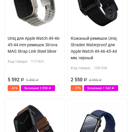
Uniq для Apple Watch 49-46-
Кожаный ремешок Uniq
45-44 mm ремешок Strova
Straden Waterproof для
MAG Strap Link Steel Silver
Apple Watch 49-46-45-44
мм, черный
Код товара:
117-931
Код товара:
109-556
5 592
2 550
Р
9 490
Р
4 090
Р
Р
- 41%
Экономия
3 898
- 37%
Экономия
1 540
Р
Р