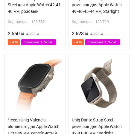
Steel для Apple Watch 42-41-
ремешок для Apple Watch
40 мм, розовый
49-46-45-44 мм, Starlight
Код товара:
103-582
Код товара:
109-719
2 550
2 628
Р
4 290
Р
4 390
Р
Р
- 40%
Экономия
1 740
- 40%
Экономия
1 762
Р
Р
Чехол Uniq Valencia
Uniq Dante Strap Steel
aluminium для Apple Watch
ремешок для Apple Watch
Ultra 49 мм, серебристый
42-41-40 мм, Starlight