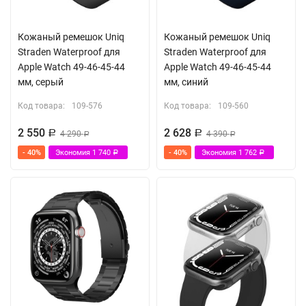
Кожаный ремешок Uniq
Кожаный ремешок Uniq
Straden Waterproof для
Straden Waterproof для
Apple Watch 49-46-45-44
Apple Watch 49-46-45-44
мм, серый
мм, синий
Код товара:
109-576
Код товара:
109-560
2 550
2 628
Р
4 290
Р
4 390
Р
Р
- 40%
Экономия
1 740
- 40%
Экономия
1 762
Р
Р