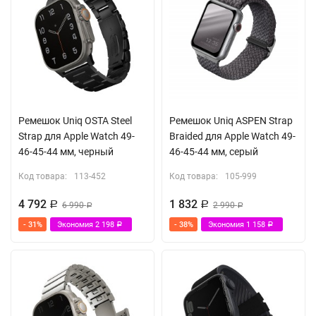
Ремешок Uniq OSTA Steel
Ремешок Uniq ASPEN Strap
Strap для Apple Watch 49-
Braided для Apple Watch 49-
46-45-44 мм, черный
46-45-44 мм, серый
Код товара:
113-452
Код товара:
105-999
4 792
1 832
Р
6 990
Р
2 990
Р
Р
- 31%
Экономия
2 198
- 38%
Экономия
1 158
Р
Р