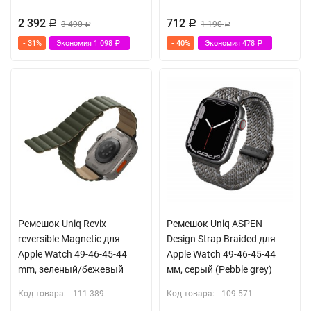
2 392
712
Р
3 490
Р
1 190
Р
Р
- 31%
Экономия
1 098
- 40%
Экономия
478
Р
Р
Ремешок Uniq Revix
Ремешок Uniq ASPEN
reversible Magnetic для
Design Strap Braided для
Apple Watch 49-46-45-44
Apple Watch 49-46-45-44
mm, зеленый/бежевый
мм, серый (Pebble grey)
Код товара:
111-389
Код товара:
109-571