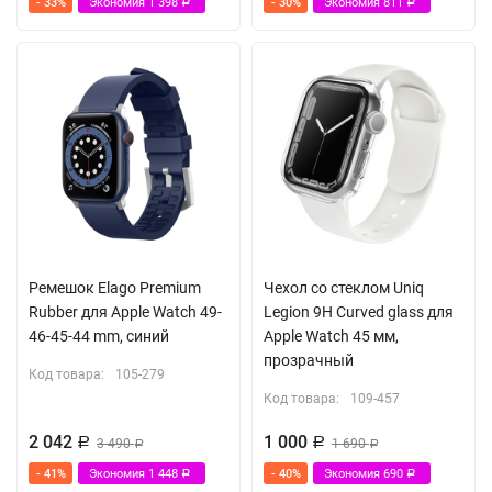
- 33%
Экономия
1 398
- 30%
Экономия
811
Р
Р
Ремешок Elago Premium
Чехол со стеклом Uniq
Rubber для Apple Watch 49-
Legion 9H Curved glass для
46-45-44 mm, синий
Apple Watch 45 мм,
прозрачный
Код товара:
105-279
Код товара:
109-457
2 042
1 000
Р
3 490
Р
1 690
Р
Р
- 41%
Экономия
1 448
- 40%
Экономия
690
Р
Р