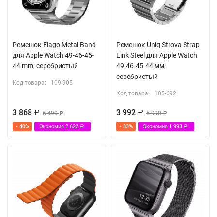
Ремешок Elago Metal Band
Ремешок Uniq Strova Strap
для Apple Watch 49-46-45-
Link Steel для Apple Watch
44 mm, серебристый
49-46-45-44 мм,
серебристый
Код товара:
109-905
Код товара:
105-692
3 868
3 992
Р
6 490
Р
5 990
Р
Р
- 40%
Экономия
2 622
- 33%
Экономия
1 998
Р
Р