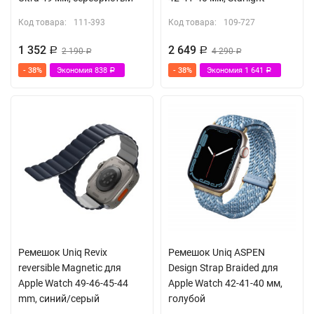
Код товара:
111-393
Код товара:
109-727
1 352
2 649
Р
2 190
Р
4 290
Р
Р
- 38%
Экономия
838
- 38%
Экономия
1 641
Р
Р
Ремешок Uniq Revix
Ремешок Uniq ASPEN
reversible Magnetic для
Design Strap Braided для
Apple Watch 49-46-45-44
Apple Watch 42-41-40 мм,
mm, синий/серый
голубой