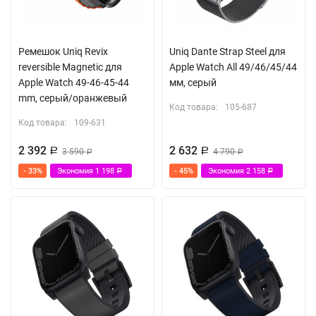
Ремешок Uniq Revix
Uniq Dante Strap Steel для
reversible Magnetic для
Apple Watch All 49/46/45/44
Apple Watch 49-46-45-44
мм, серый
mm, серый/оранжевый
Код товара:
105-687
Код товара:
109-631
2 392
2 632
Р
3 590
Р
4 790
Р
Р
- 33%
Экономия
1 198
- 45%
Экономия
2 158
Р
Р