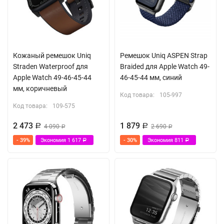
Кожаный ремешок Uniq
Ремешок Uniq ASPEN Strap
Straden Waterproof для
Braided для Apple Watch 49-
Apple Watch 49-46-45-44
46-45-44 мм, синий
мм, коричневый
Код товара:
105-997
Код товара:
109-575
2 473
1 879
Р
4 090
Р
2 690
Р
Р
- 39%
Экономия
1 617
- 30%
Экономия
811
Р
Р