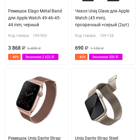
Ремешок Elago Metal Band
Чехол Uniq Glase для Apple
для Apple Watch 49-46-45-
Watch (45 mm),
44 mm, черный
прозрачный +серый (2шт)
Код товара:
109-903
Код товара:
109-128
3 868
690
Р
6 490
Р
1 190
Р
Р
- 40%
Экономия
2 622
- 42%
Экономия
500
Р
Р
Ремешок Uniq Dante Strap
Uniq Dante Strap Steel