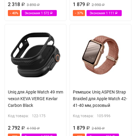
2 318
1 879
Р
3 890
Р
2 990
Р
Р
- 40%
Экономия
1 572
- 37%
Экономия
1 111
Р
Р
Uniq для Apple Watch 49 mm
Ремешок Uniq ASPEN Strap
чехол KEVA VERGE Kevlar
Braided для Apple Watch 42-
Carbon Black
41-40 мм, розовый
Код товара:
122-175
Код товара:
105-996
2 792
1 879
Р
4 190
Р
2 690
Р
Р