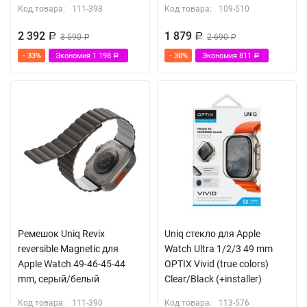
Код товара:
111-398
Код товара:
109-510
2 392
1 879
Р
3 590
Р
2 690
Р
Р
- 33%
Экономия
1 198
- 30%
Экономия
811
Р
Р
Ремешок Uniq Revix
Uniq стекло для Apple
reversible Magnetic для
Watch Ultra 1/2/3 49 mm
Apple Watch 49-46-45-44
OPTIX Vivid (true colors)
mm, серый/белый
Clear/Black (+installer)
Код товара:
111-390
Код товара:
113-576