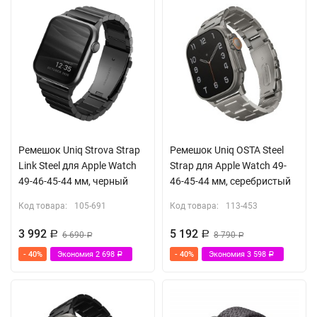
Ремешок Uniq Strova Strap
Ремешок Uniq OSTA Steel
Link Steel для Apple Watch
Strap для Apple Watch 49-
49-46-45-44 мм, черный
46-45-44 мм, серебристый
Код товара:
105-691
Код товара:
113-453
3 992
5 192
Р
6 690
Р
8 790
Р
Р
- 40%
Экономия
2 698
- 40%
Экономия
3 598
Р
Р