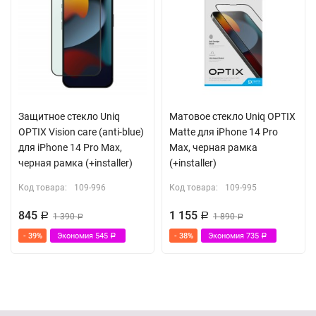
Защитное стекло Uniq
Матовое стекло Uniq OPTIX
OPTIX Vision care (anti-blue)
Matte для iPhone 14 Pro
для iPhone 14 Pro Max,
Max, черная рамка
черная рамка (+installer)
(+installer)
Код товара:
109-996
Код товара:
109-995
845
1 155
Р
1 390
Р
1 890
Р
Р
- 39%
Экономия
545
- 38%
Экономия
735
Р
Р