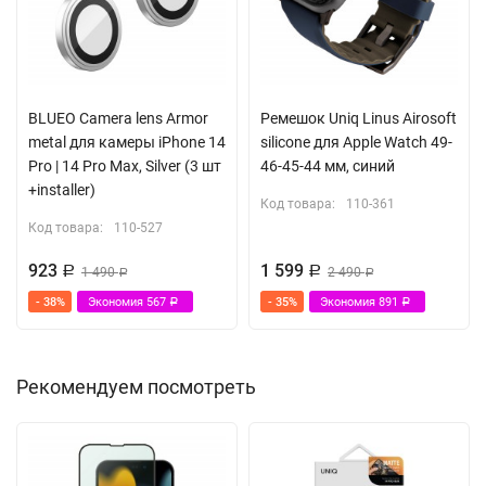
BLUEO Camera lens Armor
Ремешок Uniq Linus Airosoft
metal для камеры iPhone 14
silicone для Apple Watch 49-
Pro | 14 Pro Max, Silver (3 шт
46-45-44 мм, синий
+installer)
Код товара:
110-361
Код товара:
110-527
923
1 599
Р
1 490
Р
2 490
Р
Р
- 38%
Экономия
567
- 35%
Экономия
891
Р
Р
Рекомендуем посмотреть