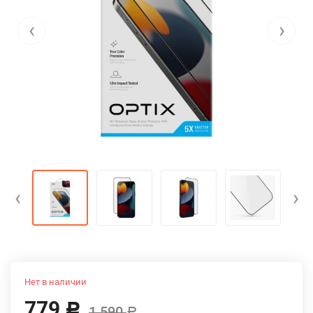
‹
›
‹
›
Нет в наличии
779
Р
1 590
Р