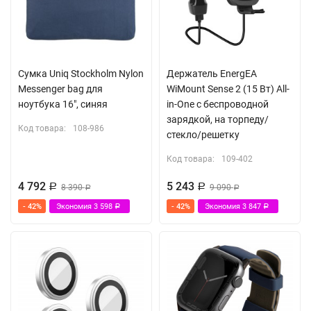
Антистатическая технология DustRepel ™
Сумка Uniq Stockholm Nylon
Держатель EnergEA
Messenger bag для
WiMount Sense 2 (15 Вт) All-
ноутбука 16", синяя
in-One с беспроводной
зарядкой, на торпеду/
Код товара:
108-986
стекло/решетку
Код товара:
109-402
4 792
5 243
Р
8 390
Р
9 090
Р
Р
- 42%
Экономия
3 598
- 42%
Экономия
3 847
Р
Р