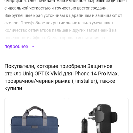
смартфона. Обеспечивает максимальное разрешение дисплея
с идеальной четкостью и точностью цветопередачи.
Закругленные края устойчивы к царапинам и защищают от
сколов. Олеофобное покрытие значительно уменьшает
количество отпечатков пальцев и других загрязнений на
поверхности айфона. Стекло прошло испытания на
ударопрочность с падением устройства с высоты 1.8 метра. В
подробнее
комплекте - аксессуары для установки стекла.
Покупатели, которые приобрели Защитное
Толщина: 0.33 мм
стекло Uniq OPTIX Vivid для iPhone 14 Pro Max,
Класс прочности: 9H
прозрачное/черная рамка (+installer), также
Закругленные края 2.5 D
купили
Абсолютно прозрачное
Высокая чувствительность
Прошло испытания на ударопрочность
Олеофобное покрытие, не оставляет отпечатков