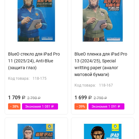
BlueO стекло для iPad Pro
BlueO пленка для iPad Pro
11 (2025/24), Anti-Blue
13 (2024/25), Special
(защита глаз)
writting paper (аналог
матовой бумаги)
Код товара:
118-175
Код товара:
118-167
1 709
1 699
Р
2 790
Р
2 790
Р
Р
- 38%
Экономия
1 081
- 39%
Экономия
1 091
Р
Р