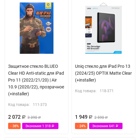
Защитное стекло BLUEO
Uniq стекло для iPad Pro 13
Clear HD Anti-static для iPad
(2024/25) OPTIX Matte Clear
Pro 11 (2022/21/20) | Air
(+installer)
10.9 (2020/22), прозрачное
Код товара:
118-371
(+installer)
Код товара:
111-373
2 072
1 949
Р
3 390
Р
2 590
Р
Р
- 38%
Экономия
1 318
- 24%
Экономия
641
Р
Р