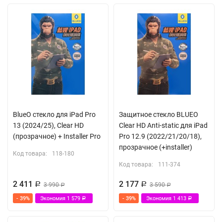
BlueO стекло для iPad Pro
Защитное стекло BLUEO
13 (2024/25), Clear HD
Clear HD Anti-static для iPad
(прозрачное) + Installer Pro
Pro 12.9 (2022/21/20/18),
прозрачное (+installer)
Код товара:
118-180
Код товара:
111-374
2 411
2 177
Р
3 990
Р
3 590
Р
Р
- 39%
Экономия
1 579
- 39%
Экономия
1 413
Р
Р