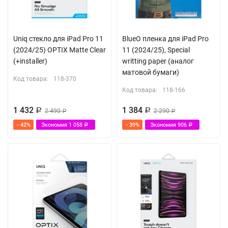
Uniq стекло для iPad Pro 11
BlueO пленка для iPad Pro
(2024/25) OPTIX Matte Clear
11 (2024/25), Special
(+installer)
writting paper (аналог
матовой бумаги)
Код товара:
118-370
Код товара:
118-166
1 432
1 384
Р
2 490
Р
2 290
Р
Р
- 42%
Экономия
1 058
- 39%
Экономия
906
Р
Р