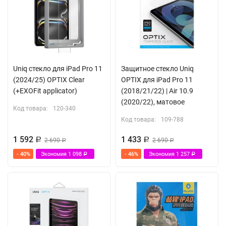
Uniq стекло для iPad Pro 11
Защитное стекло Uniq
(2024/25) OPTIX Clear
OPTIX для iPad Pro 11
(+EXOFit applicator)
(2018/21/22) | Air 10.9
(2020/22), матовое
Код товара:
120-340
Код товара:
109-788
1 592
1 433
Р
2 690
Р
2 690
Р
Р
- 40%
Экономия
1 098
- 46%
Экономия
1 257
Р
Р