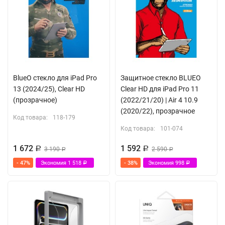
BlueO стекло для iPad Pro
Защитное стекло BLUEO
13 (2024/25), Clear HD
Clear HD для iPad Pro 11
(прозрачное)
(2022/21/20) | Air 4 10.9
(2020/22), прозрачное
Код товара:
118-179
Код товара:
101-074
1 672
1 592
Р
3 190
Р
2 590
Р
Р
- 47%
Экономия
1 518
- 38%
Экономия
998
Р
Р