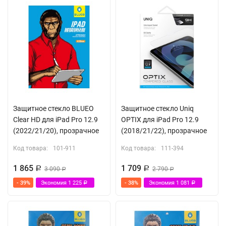
Защитное стекло BLUEO
Защитное стекло Uniq
Clear HD для iPad Pro 12.9
OPTIX для iPad Pro 12.9
(2022/21/20), прозрачное
(2018/21/22), прозрачное
Код товара:
101-911
Код товара:
111-394
1 865
1 709
Р
3 090
Р
2 790
Р
Р
- 39%
Экономия
1 225
- 38%
Экономия
1 081
Р
Р