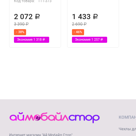
Код товара:
111-373
2 072
1 433
Р
Р
3 390
2 690
Р
Р
- 38%
- 46%
Экономия
1 318
Экономия
1 257
Р
Р
КОМПА
Чехлы дл
Интернет магазин "Ай Мобайл Стор"