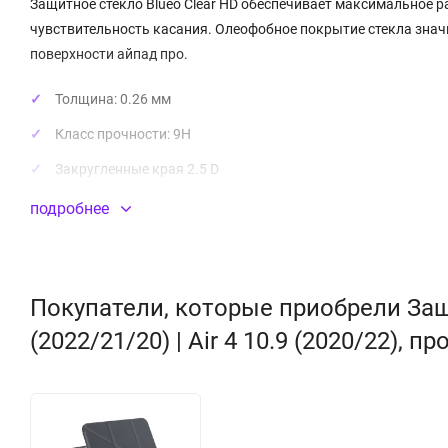
Защитное стекло Blueo Clear HD обеспечивает максимальное р
чувствительность касания. Олеофобное покрытие стекла знач
поверхности айпад про.
Толщина: 0.26 мм
Класс прочности: 9H
Закругленные края 2.5 D
Абсолютно прозрачное
подробнее
Высокая чувствительность
Олеофобное покрытие, не оставляет отпечатков
Покупатели, которые приобрели Защи
Бренд:
BLUEO
(2022/21/20) | Air 4 10.9 (2020/22), 
Модель:
Clear HD