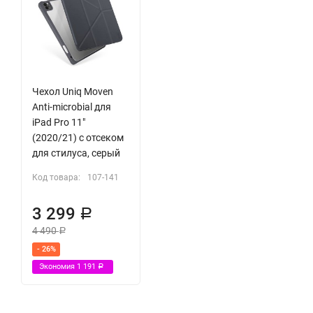
Чехол Uniq Moven
Anti-microbial для
iPad Pro 11"
(2020/21) с отсеком
для стилуса, серый
Код товара:
107-141
3 299
Р
4 490
Р
- 26%
Экономия
1 191
Р