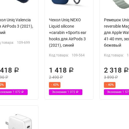
ол Uniq Valencia
Чехол Uniq NEXO
Ремешок Uniq
 AirPods 3 (2021),
Liquid silicone
reversible Ma
ний
+carabin +Sports ear
для Apple Wa
hooks для AirPods 3
41-40 mm, з
 товара:
109-699
(2021), синий
бежевый
Код товара:
109-564
Код товара:
1
 418
1 418
2 318
Р
Р
490
2 490
3 890
Р
Р
Р
43%
- 43%
- 40%
кономия
1 072
Экономия
1 072
Экономия
1 5
Р
Р