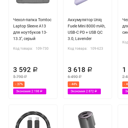
Чехол-папка Tomtoc
Аккумулятор Uniq
Чех
Laptop Sleeve A13
Fuele Mini 8000 mAh,
для
для ноутбуков 13-
USB-C PD + USB QC
си
13.3'', серый
3.0, Lavender
Код
Код товара:
109-730
Код товара:
109-623
3 592
3 618
1
Р
Р
5 790
6 490
2 
Р
Р
- 37%
- 44%
- 
Экономия
2 198
Экономия
2 872
Э
Р
Р