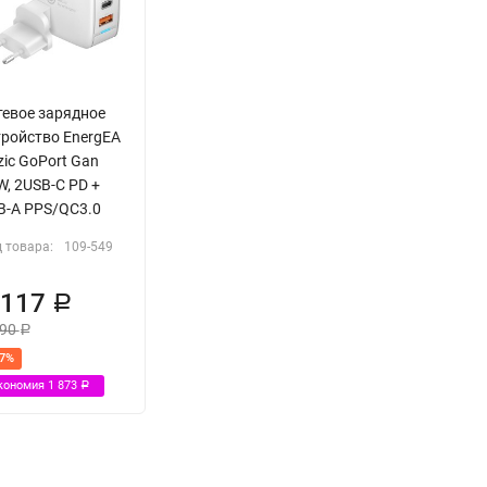
тевое зарядное
тройство EnergEA
zic GoPort Gan
W, 2USB-C PD +
B-A PPS/QC3.0
 товара:
109-549
 117
Р
990
Р
37%
кономия
1 873
Р