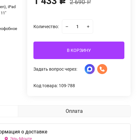
1 433
Р
2 690
Р
Gen), iPad
 11"
Количество:
леофобное
В КОРЗИНУ
Задать вопрос через:
Код товара: 109-788
Оплата
ормация о доставке
Эль-Монте