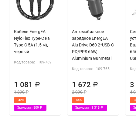
Кабель EnergEA
Автомобильное
Се
NyloFlex Type-C на
зарядное EnergEA
ус
Type-C 5A (1.5 м),
Alu Drive D60 2*USB-C
Ba
черный
PD/PPS 66W,
65
Aluminium Gunmetal
US
Код товара:
109-769
Код товара:
109-765
Код
1 081
1 672
3
Р
Р
1 890
2 990
4 
Р
Р
- 42%
- 44%
- 
Экономия
809
Экономия
1 318
Э
Р
Р