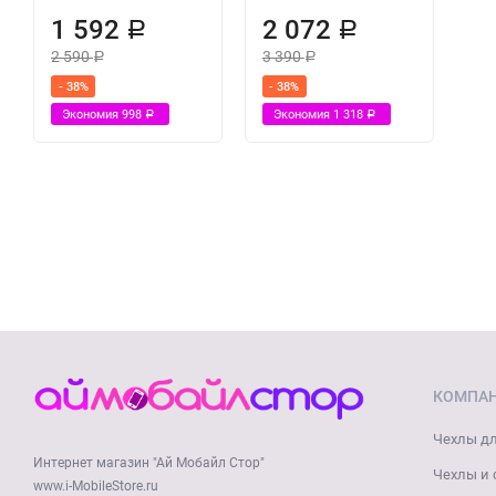
1 592
2 072
Р
Р
2 590
3 390
Р
Р
- 38%
- 38%
Экономия
998
Экономия
1 318
Р
Р
КОМПА
Чехлы дл
Интернет магазин "Ай Мобайл Стор"
Чехлы и 
www.i-MobileStore.ru