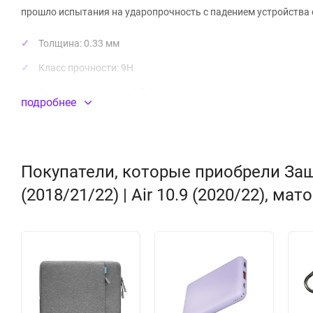
прошло испытания на ударопрочность с падением устройства 
Толщина: 0.33 мм
Класс прочности: 9H
Закругленные края 2.5 D
подробнее
Антибликовое покрытие (матовое)
Высокая чувствительность
Прошло испытания на ударопрочность
Покупатели, которые приобрели Защи
Олеофобное покрытие, не оставляет отпечатков
(2018/21/22) | Air 10.9 (2020/22), ма