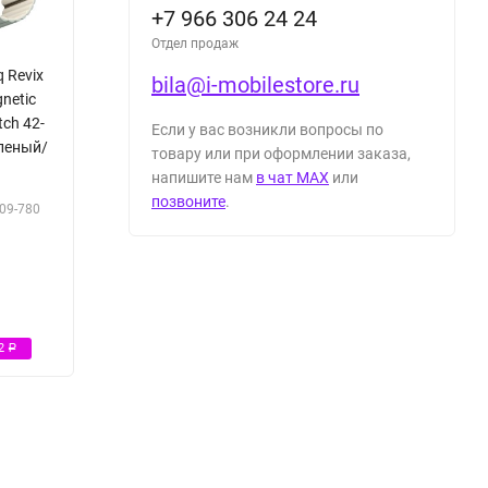
+7 966 306 24 24
Отдел продаж
 Revix
bila@i-mobilestore.ru
gnetic
tch 42-
Если у вас возникли вопросы по
еленый/
товару или при оформлении заказа,
напишите нам
в чат MAX
или
позвоните
.
09-780
Р
72
Р