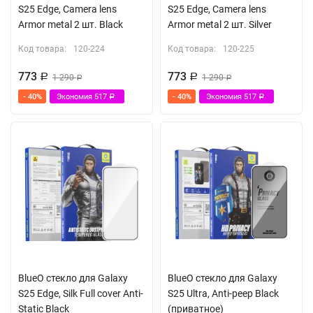
S25 Edge, Camera lens
S25 Edge, Camera lens
Armor metal 2 шт. Black
Armor metal 2 шт. Silver
Код товара:
120-224
Код товара:
120-225
773
773
Р
1 290
Р
1 290
Р
Р
- 40%
Экономия
517
- 40%
Экономия
517
Р
Р
BlueO стекло для Galaxy
BlueO стекло для Galaxy
S25 Edge, Silk Full cover Anti-
S25 Ultra, Anti-peep Black
Static Black
(приватное)