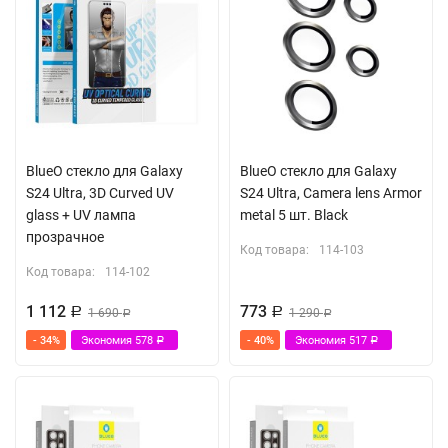
BlueO стекло для Galaxy
BlueO стекло для Galaxy
S24 Ultra, 3D Curved UV
S24 Ultra, Camera lens Armor
glass + UV лампа
metal 5 шт. Black
прозрачное
Код товара:
114-103
Код товара:
114-102
1 112
773
Р
1 690
Р
1 290
Р
Р
- 34%
Экономия
578
- 40%
Экономия
517
Р
Р