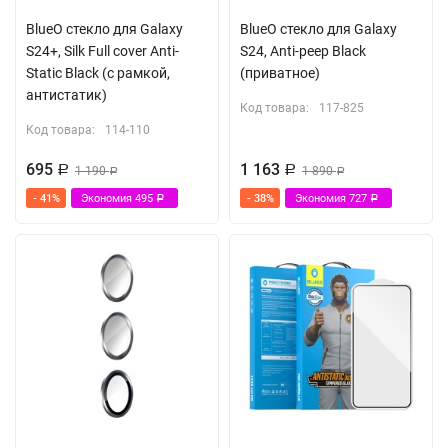
BlueO стекло для Galaxy
BlueO стекло для Galaxy
S24+, Silk Full cover Anti-
S24, Anti-peep Black
Static Black (с рамкой,
(приватное)
антистатик)
Код товара:
117-825
Код товара:
114-110
695
1 163
Р
1 190
Р
1 890
Р
Р
- 41%
Экономия
495
- 38%
Экономия
727
Р
Р