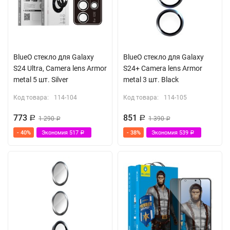
BlueO стекло для Galaxy
BlueO стекло для Galaxy
S24 Ultra, Camera lens Armor
S24+ Camera lens Armor
metal 5 шт. Silver
metal 3 шт. Black
Код товара:
114-104
Код товара:
114-105
773
851
Р
1 290
Р
1 390
Р
Р
- 40%
Экономия
517
- 38%
Экономия
539
Р
Р