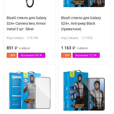
BlueO стекло для Galaxy
BlueO стекло для Galaxy
S24+ Camera lens Armor
S24+, Anti-peep Black
metal 3 шт. Silver
(приватное)
Код товара:
114-106
Код товара:
117-826
851
1 163
Р
1 390
Р
1 890
Р
Р
- 38%
Экономия
539
- 38%
Экономия
727
Р
Р