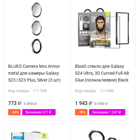
BLUEO Camera lens Armor
BlueO стекло для Galaxy
metal для камеры Galaxy
S24 Ultra, 3D Curved Full AB
S23 | S23 Plus, Silver (3 шт)
Glue (полноклеевое) Black
Код товара:
111-539
Код товара:
117-440
773
1 943
Р
1 290
Р
3 190
Р
Р
- 40%
Экономия
517
- 39%
Экономия
1 247
Р
Р