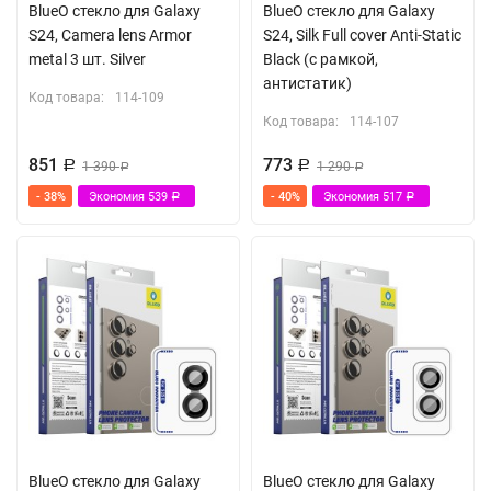
BlueO стекло для Galaxy
BlueO стекло для Galaxy
S24, Camera lens Armor
S24, Silk Full cover Anti-Static
metal 3 шт. Silver
Black (с рамкой,
антистатик)
Код товара:
114-109
Код товара:
114-107
851
773
Р
1 390
Р
1 290
Р
Р
- 38%
Экономия
539
- 40%
Экономия
517
Р
Р
BlueO стекло для Galaxy
BlueO стекло для Galaxy