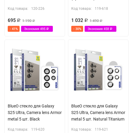
Код товара:
120-226
Код товара:
119-618
695
1 032
Р
1 190
Р
1 490
Р
Р
- 41%
Экономия
495
- 30%
Экономия
458
Р
Р
BlueO стекло для Galaxy
BlueO стекло для Galaxy
S25 Ultra, Camera lens Armor
S25 Ultra, Camera lens Armor
metal 5 шт. Black
metal 5 шт. Natural Titanium
Код товара:
119-620
Код товара:
119-621