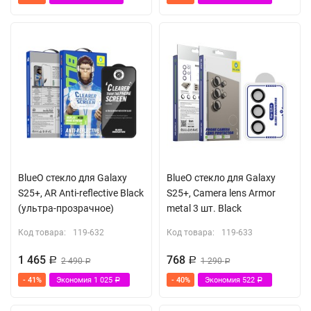
BlueO стекло для Galaxy
BlueO стекло для Galaxy
S25+, AR Anti-reflective Black
S25+, Camera lens Armor
(ультра-прозрачное)
metal 3 шт. Black
Код товара:
119-632
Код товара:
119-633
1 465
768
Р
2 490
Р
1 290
Р
Р
- 41%
Экономия
1 025
- 40%
Экономия
522
Р
Р