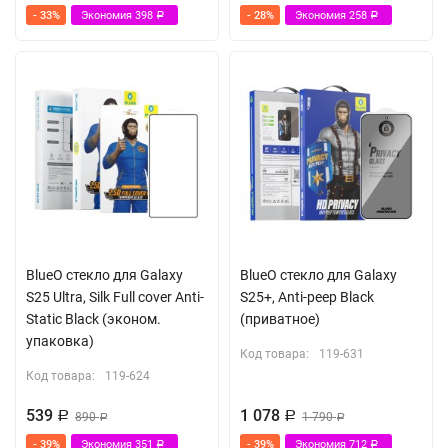
- 33%
Экономия
398
- 28%
Экономия
258
Р
Р
BlueO стекло для Galaxy
BlueO стекло для Galaxy
S25 Ultra, Silk Full cover Anti-
S25+, Anti-peep Black
Static Black (эконом.
(приватное)
упаковка)
Код товара:
119-631
Код товара:
119-624
539
1 078
Р
890
Р
1 790
Р
Р
- 39%
Экономия
351
- 39%
Экономия
712
Р
Р