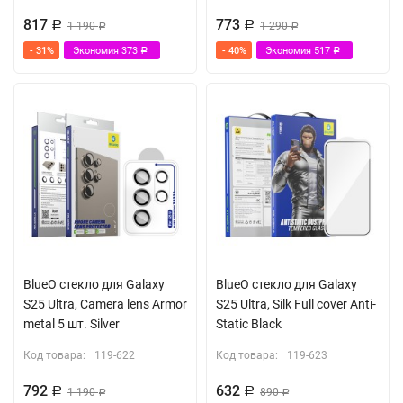
817
773
Р
1 190
Р
1 290
Р
Р
- 31%
Экономия
373
- 40%
Экономия
517
Р
Р
BlueO стекло для Galaxy
BlueO стекло для Galaxy
S25 Ultra, Camera lens Armor
S25 Ultra, Silk Full cover Anti-
metal 5 шт. Silver
Static Black
Код товара:
119-622
Код товара:
119-623
792
632
Р
1 190
Р
890
Р
Р