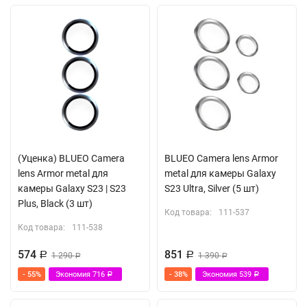
(Уценка) BLUEO Camera
BLUEO Camera lens Armor
lens Armor metal для
metal для камеры Galaxy
камеры Galaxy S23 | S23
S23 Ultra, Silver (5 шт)
Plus, Black (3 шт)
Код товара:
111-537
Код товара:
111-538
574
851
Р
1 290
Р
1 390
Р
Р
- 55%
Экономия
716
- 38%
Экономия
539
Р
Р