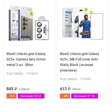
BlueO стекло для Galaxy
BlueO стекло для Galaxy
S25+, Camera lens Armor
S25+, Silk Full cover Anti-
metal 3 шт. Silver
Static Black (эконом.
упаковка)
Код товара:
119-634
Код товара:
119-636
845
613
Р
1 390
Р
990
Р
Р
- 39%
Экономия
545
- 38%
Экономия
377
Р
Р