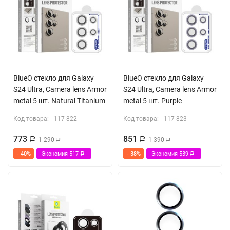
BlueO стекло для Galaxy
BlueO стекло для Galaxy
S24 Ultra, Camera lens Armor
S24 Ultra, Camera lens Armor
metal 5 шт. Natural Titanium
metal 5 шт. Purple
Код товара:
117-822
Код товара:
117-823
773
851
Р
1 290
Р
1 390
Р
Р
- 40%
Экономия
517
- 38%
Экономия
539
Р
Р