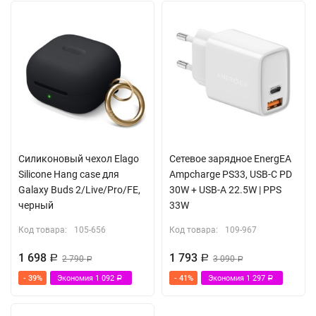
Силиконовый чехол Elago
Сетевое зарядное EnergEA
Silicone Hang case для
Ampcharge PS33, USB-C PD
Galaxy Buds 2/Live/Pro/FE,
30W + USB-A 22.5W | PPS
черный
33W
Код товара:
105-656
Код товара:
109-967
1 698
1 793
Р
2 790
Р
3 090
Р
Р
- 39%
Экономия
1 092
- 41%
Экономия
1 297
Р
Р