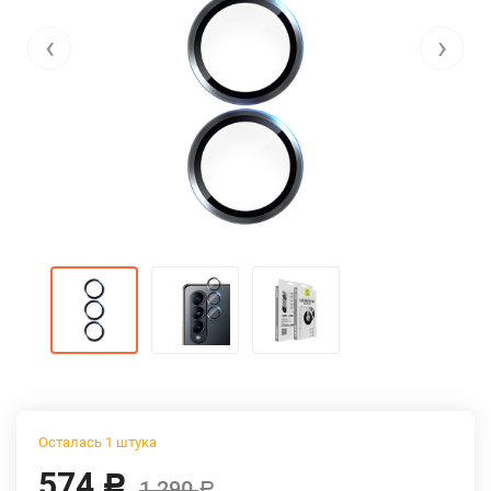
‹
›
Осталась 1 штука
574
Р
1 290
Р