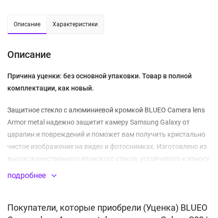
Описание
Характеристики
Описание
Причина уценки: без основной упаковки. Товар в полной
комплектации, как новый.
Защитное стекло с алюминиевой кромкой BLUEO Camera lens
Armor metal надежно защитит камеру Samsung Galaxy от
царапин и повреждений и поможет вам получить кристально
чистое изображение на видео и фотоснимках. Изготовлено из
высококачественного японского стекла, устойчивого к износу.
Легко устанавливается, идеально повторяет контуры камеры.
подробнее
Олеофобное покрытие значительно уменьшает количество
отпечатков пальцев и других загрязнений. В комплекте 3
Покупатели, которые приобрели (Уценка) BLUEO
защитные линзы.