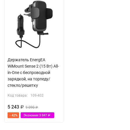
Держатель EnergEA
WiMount Sense 2 (15 Вт) All-
in-One с беспроводной
зарядкой, на торпеду/
стекло/решетку
Код товара:
109-402
5 243
Р
9 090
Р
- 42%
Экономия
3 847
Р