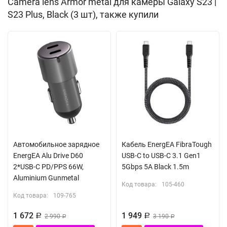
Camera lens Armor metal для камеры Galaxy S23 |
Защитное стекло на камеру
S23 Plus, Black (3 шт), также купили
Толщина: 0.26 мм
Класс прочности: 9H
Высокая чувствительность
Олеофобное покрытие, не оставляет отпечатков
Закругленные края 2.5D
Алюминиевая кромка
Противоударное
Автомобильное зарядное
Кабель EnergEA FibraTough
EnergEA Alu Drive D60
USB-C to USB-C 3.1 Gen1
2*USB-C PD/PPS 66W,
5Gbps 5A Black 1.5m
Aluminium Gunmetal
Код товара:
105-460
Код товара:
109-765
1 672
1 949
Р
2 990
Р
3 190
Р
Р