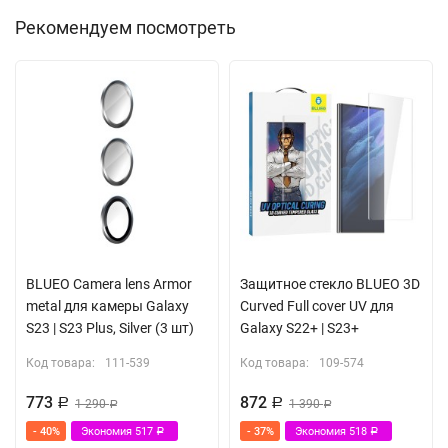
Рекомендуем посмотреть
BLUEO Camera lens Armor
Защитное стекло BLUEO 3D
metal для камеры Galaxy
Curved Full cover UV для
S23 | S23 Plus, Silver (3 шт)
Galaxy S22+ | S23+
Код товара:
111-539
Код товара:
109-574
773
872
Р
1 290
Р
1 390
Р
Р
- 40%
Экономия
517
- 37%
Экономия
518
Р
Р