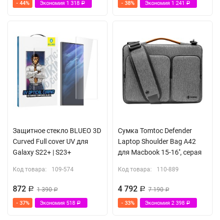
- 44%
Экономия
1 318
- 38%
Экономия
1 241
Р
Р
Защитное стекло BLUEO 3D
Сумка Tomtoc Defender
Curved Full cover UV для
Laptop Shoulder Bag A42
Galaxy S22+ | S23+
для Macbook 15-16'', серая
Код товара:
109-574
Код товара:
110-889
872
4 792
Р
1 390
Р
7 190
Р
Р
- 37%
Экономия
518
- 33%
Экономия
2 398
Р
Р