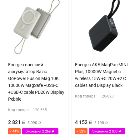
Energea внешний
Energea АКБ MagPac MINI
аккумулятор Bazic
Plus, 10000W Magnetic
GoPower Fusion Mag 10K,
wireless 15W +С 20W +2 C
10000W MagSafe +USB-C
cables and Display Black
+USB-C cable PD20W Display
Код товара:
120-020
Pebble
Код товара:
120-565
2 821
4 152
Р
5 090
Р
6 190
Р
Р
- 44%
Экономия
2 269
- 32%
Экономия
2 038
Р
Р