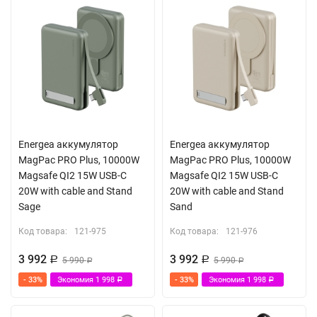
Energea аккумулятор
Energea аккумулятор
MagPac PRO Plus, 10000W
MagPac PRO Plus, 10000W
Magsafe QI2 15W USB-C
Magsafe QI2 15W USB-C
20W with cable and Stand
20W with cable and Stand
Sage
Sand
Код товара:
121-975
Код товара:
121-976
3 992
3 992
Р
5 990
Р
5 990
Р
Р
- 33%
Экономия
1 998
- 33%
Экономия
1 998
Р
Р