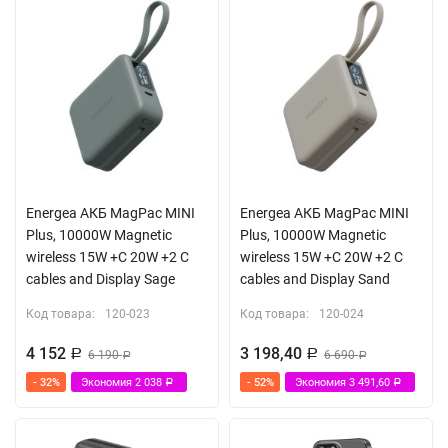
Energea АКБ MagPac MINI
Energea АКБ MagPac MINI
Plus, 10000W Magnetic
Plus, 10000W Magnetic
wireless 15W +С 20W +2 C
wireless 15W +С 20W +2 C
cables and Display Sage
cables and Display Sand
Код товара:
120-023
Код товара:
120-024
4 152
3 198,40
Р
6 190
Р
6 690
Р
Р
- 32%
Экономия
2 038
- 52%
Экономия
3 491,60
Р
Р