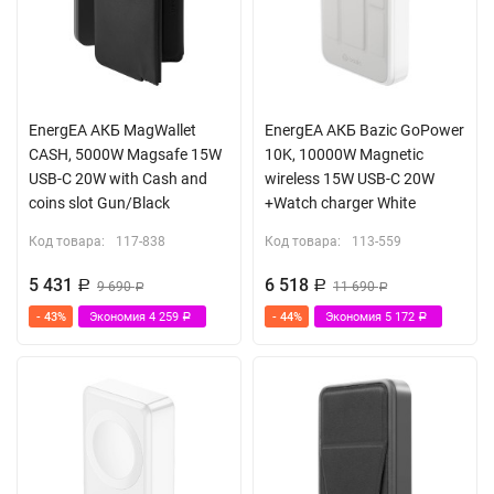
EnergEA АКБ MagWallet
EnergEA АКБ Bazic GoPower
CASH, 5000W Magsafe 15W
10K, 10000W Magnetic
USB-C 20W with Cash and
wireless 15W USB-C 20W
coins slot Gun/Black
+Watch charger White
Код товара:
117-838
Код товара:
113-559
5 431
6 518
Р
9 690
Р
11 690
Р
Р
- 43%
Экономия
4 259
- 44%
Экономия
5 172
Р
Р