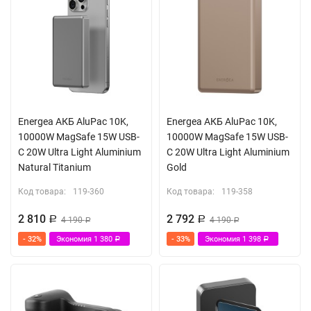
Energea АКБ AluPac 10K,
Energea АКБ AluPac 10K,
10000W MagSafe 15W USB-
10000W MagSafe 15W USB-
C 20W Ultra Light Aluminium
C 20W Ultra Light Aluminium
Natural Titanium
Gold
Код товара:
119-360
Код товара:
119-358
2 810
2 792
Р
4 190
Р
4 190
Р
Р
- 32%
Экономия
1 380
- 33%
Экономия
1 398
Р
Р