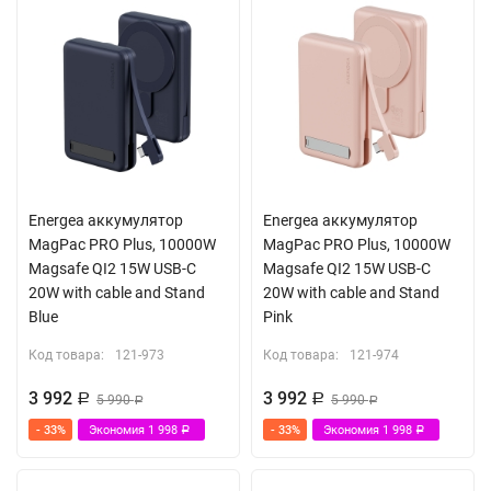
Energea аккумулятор
Energea аккумулятор
MagPac PRO Plus, 10000W
MagPac PRO Plus, 10000W
Magsafe QI2 15W USB-C
Magsafe QI2 15W USB-C
20W with cable and Stand
20W with cable and Stand
Blue
Pink
Код товара:
121-973
Код товара:
121-974
3 992
3 992
Р
5 990
Р
5 990
Р
Р
- 33%
Экономия
1 998
- 33%
Экономия
1 998
Р
Р