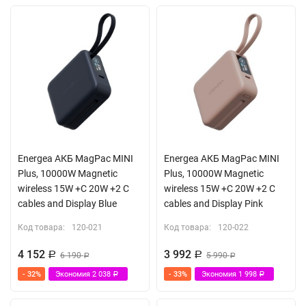
Energea АКБ MagPac MINI
Energea АКБ MagPac MINI
Plus, 10000W Magnetic
Plus, 10000W Magnetic
wireless 15W +С 20W +2 C
wireless 15W +С 20W +2 C
cables and Display Blue
cables and Display Pink
Код товара:
120-021
Код товара:
120-022
4 152
3 992
Р
6 190
Р
5 990
Р
Р
- 32%
Экономия
2 038
- 33%
Экономия
1 998
Р
Р