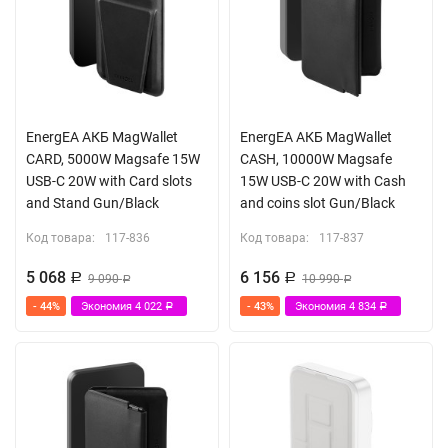
EnergEA АКБ MagWallet
EnergEA АКБ MagWallet
CARD, 5000W Magsafe 15W
CASH, 10000W Magsafe
USB-C 20W with Card slots
15W USB-C 20W with Cash
and Stand Gun/Black
and coins slot Gun/Black
Код товара:
117-836
Код товара:
117-837
5 068
6 156
Р
9 090
Р
10 990
Р
Р
- 44%
Экономия
4 022
- 43%
Экономия
4 834
Р
Р