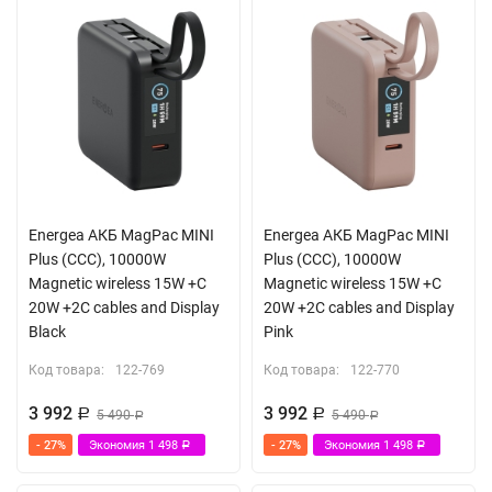
Energea АКБ MagPac MINI
Energea АКБ MagPac MINI
Plus (ССС), 10000W
Plus (ССС), 10000W
Magnetic wireless 15W +С
Magnetic wireless 15W +С
20W +2C cables and Display
20W +2C cables and Display
Black
Pink
Код товара:
122-769
Код товара:
122-770
3 992
3 992
Р
5 490
Р
5 490
Р
Р
- 27%
Экономия
1 498
- 27%
Экономия
1 498
Р
Р