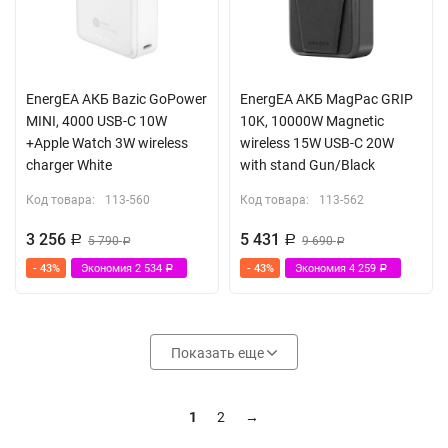
EnergEA АКБ Bazic GoPower
EnergEA АКБ MagPac GRIP
MINI, 4000 USB-C 10W
10K, 10000W Magnetic
+Apple Watch 3W wireless
wireless 15W USB-C 20W
charger White
with stand Gun/Black
Код товара:
113-560
Код товара:
113-562
3 256
5 431
Р
5 790
Р
9 690
Р
Р
- 43%
Экономия
2 534
- 43%
Экономия
4 259
Р
Р
Показать еще
1
2
→