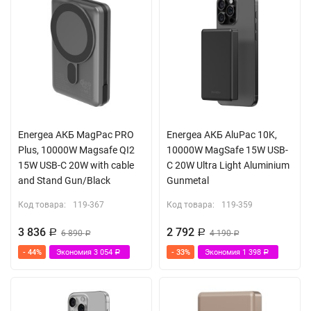
Energea АКБ MagPac PRO
Energea АКБ AluPac 10K,
Plus, 10000W Magsafe QI2
10000W MagSafe 15W USB-
15W USB-C 20W with cable
C 20W Ultra Light Aluminium
and Stand Gun/Black
Gunmetal
Код товара:
119-367
Код товара:
119-359
3 836
2 792
Р
6 890
Р
4 190
Р
Р
- 44%
Экономия
3 054
- 33%
Экономия
1 398
Р
Р