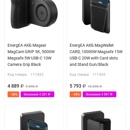
EnergEA АКБ Magear
EnergEA АКБ MagWallet
MagCam GRIP 5K, 5000W
CARD, 10000W Magsafe 15W
Magsafe 5W USB-C 10W
USB-C 20W with Card slots
Camera Grip Black
and Stand Gun/Black
Код товара:
117-833
Код товара:
117-835
4 889
5 793
Р
9 090
Р
10 390
Р
Р
- 46%
Экономия
4 201
- 44%
Экономия
4 597
Р
Р