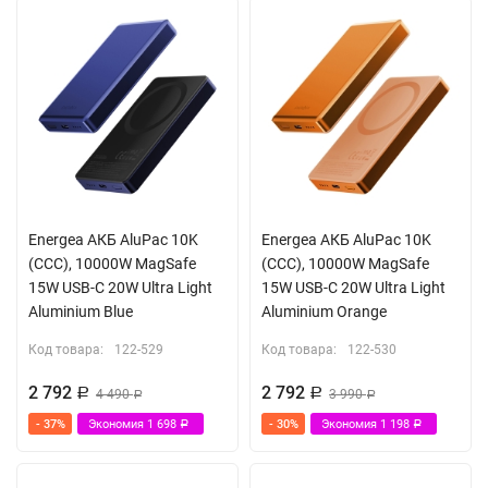
Energea АКБ AluPac 10K
Energea АКБ AluPac 10K
(CCC), 10000W MagSafe
(CCC), 10000W MagSafe
15W USB-C 20W Ultra Light
15W USB-C 20W Ultra Light
Aluminium Blue
Aluminium Orange
Код товара:
122-529
Код товара:
122-530
2 792
2 792
Р
4 490
Р
3 990
Р
Р
- 37%
Экономия
1 698
- 30%
Экономия
1 198
Р
Р