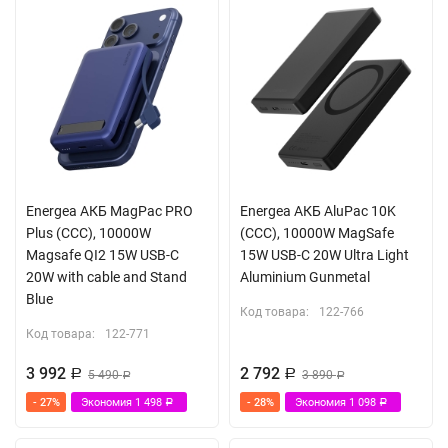
Energea АКБ MagPac PRO
Energea АКБ AluPac 10K
Plus (CCC), 10000W
(CCC), 10000W MagSafe
Magsafe QI2 15W USB-C
15W USB-C 20W Ultra Light
20W with cable and Stand
Aluminium Gunmetal
Blue
Код товара:
122-766
Код товара:
122-771
3 992
2 792
Р
5 490
Р
3 890
Р
Р
- 27%
Экономия
1 498
- 28%
Экономия
1 098
Р
Р