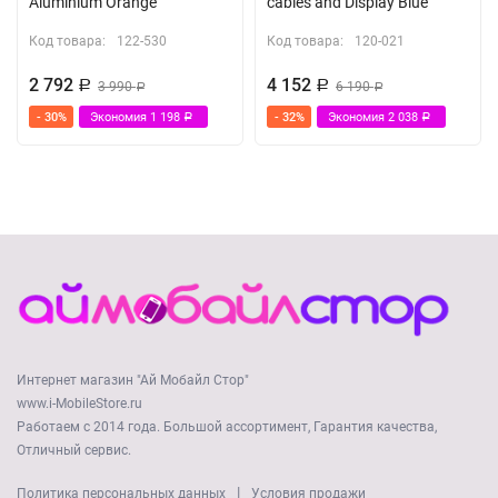
Aluminium Orange
cables and Display Blue
Код товара:
122-530
Код товара:
120-021
2 792
4 152
Р
3 990
Р
6 190
Р
Р
- 30%
Экономия
1 198
- 32%
Экономия
2 038
Р
Р
Интернет магазин "Ай Мобайл Стор"
www.i-MobileStore.ru
Работаем с 2014 года. Большой ассортимент, Гарантия качества,
Отличный сервис.
|
Политика персональных данных
Условия продажи