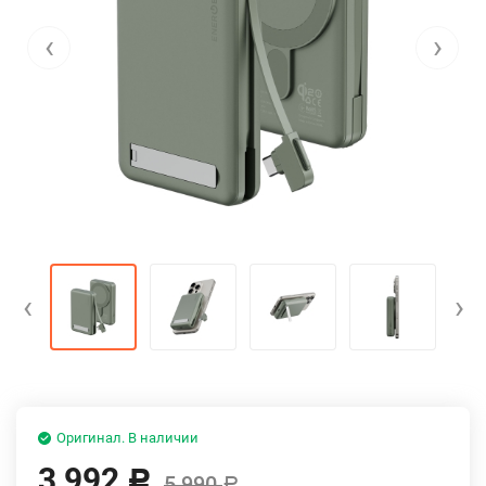
‹
›
‹
›
Оригинал. В наличии
3 992
Р
5 990
Р