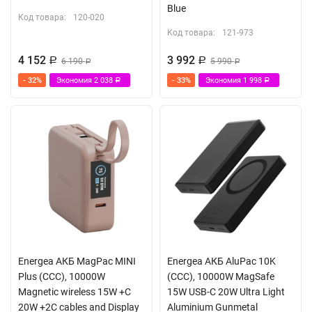
Blue
Код товара:
120-020
Код товара:
121-973
4 152
3 992
Р
6 190
Р
5 990
Р
Р
- 32%
Экономия
2 038
- 33%
Экономия
1 998
Р
Р
Energea АКБ MagPac MINI
Energea АКБ AluPac 10K
Plus (ССС), 10000W
(CCC), 10000W MagSafe
Magnetic wireless 15W +С
15W USB-C 20W Ultra Light
20W +2C cables and Display
Aluminium Gunmetal