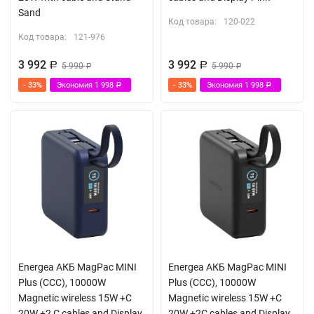
Sand
Код товара:
120-022
Код товара:
121-976
3 992
3 992
Р
5 990
Р
5 990
Р
Р
- 33%
Экономия
1 998
- 33%
Экономия
1 998
Р
Р
Energea АКБ MagPac MINI
Energea АКБ MagPac MINI
Plus (ССС), 10000W
Plus (ССС), 10000W
Magnetic wireless 15W +С
Magnetic wireless 15W +С
20W +2 C cables and Display
20W +2C cables and Display