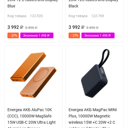
Blue
Black
Код товара:
122-535
Код товара:
122-769
3 992
3 992
Р
5 490
Р
5 490
Р
Р
- 27%
Экономия
1 498
- 27%
Экономия
1 498
Р
Р
Energea АКБ AluPac 10K
Energea АКБ MagPac MINI
(CCC), 10000W MagSafe
Plus, 10000W Magnetic
15W USB-C 20W Ultra Light
wireless 15W +С 20W +2 C