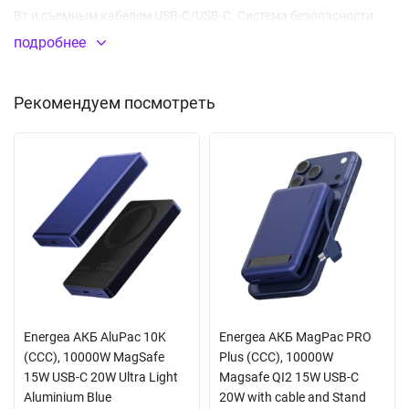
Вт и съемным кабелем USB-C/USB-C. Система безопасности
убережет ваши гаджеты от скачков напряжения, короткого
подробнее
замыкания и перегрева. Выдвижная металлическая
подставка обеспечит устойчивость телефона при просмотре
Рекомендуем посмотреть
фильмов или общении по видеосвязи.
ОСОБЕННОСТИ
Большая емкость
Прочный пластиковый корпус
Технология беспроводной зарядки
Одновременная зарядка трех устройств
LED-индикатор уровня заряда
Energea АКБ AluPac 10K
Energea АКБ MagPac PRO
Выдвижная металлическая подставка
(CCC), 10000W MagSafe
Plus (CCC), 10000W
15W USB-C 20W Ultra Light
Magsafe QI2 15W USB-C
Защита от скачков и перепадов напряжения, короткого
Aluminium Blue
20W with cable and Stand
замыкания, перегрева