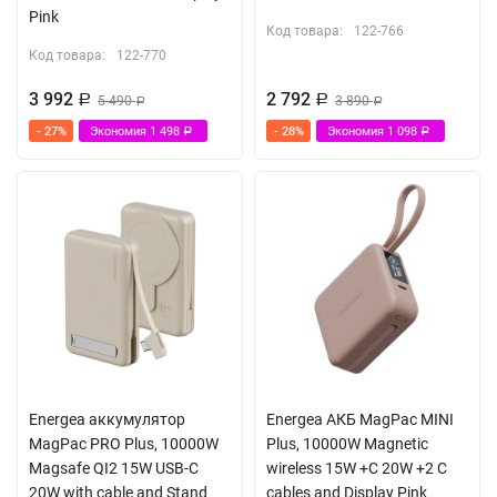
Pink
Код товара:
122-766
Код товара:
122-770
3 992
2 792
Р
5 490
Р
3 890
Р
Р
- 27%
Экономия
1 498
- 28%
Экономия
1 098
Р
Р
Energea аккумулятор
Energea АКБ MagPac MINI
MagPac PRO Plus, 10000W
Plus, 10000W Magnetic
Magsafe QI2 15W USB-C
wireless 15W +С 20W +2 C
20W with cable and Stand
cables and Display Pink