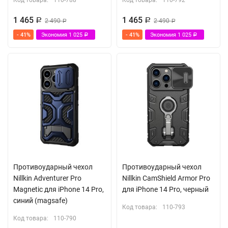
Код товара:
110-788
Код товара:
110-792
1 465
1 465
Р
2 490
Р
2 490
Р
Р
- 41%
Экономия
1 025
- 41%
Экономия
1 025
Р
Р
Противоударный чехол
Противоударный чехол
Nillkin Adventurer Pro
Nillkin CamShield Armor Pro
Magnetic для iPhone 14 Pro,
для iPhone 14 Pro, черный
синий (magsafe)
Код товара:
110-793
Код товара:
110-790