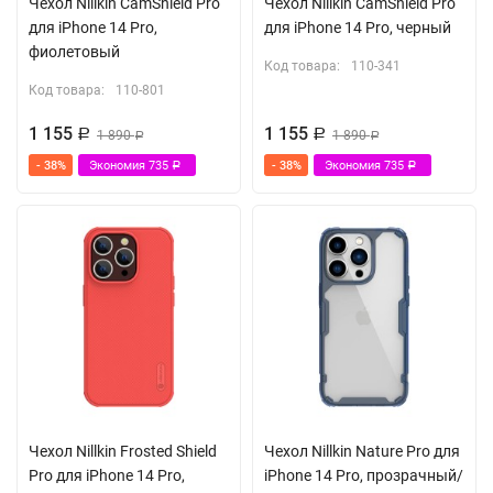
Чехол Nillkin CamShield Pro
Чехол Nillkin CamShield Pro
для iPhone 14 Pro,
для iPhone 14 Pro, черный
фиолетовый
Код товара:
110-341
Код товара:
110-801
1 155
1 155
Р
1 890
Р
1 890
Р
Р
- 38%
Экономия
735
- 38%
Экономия
735
Р
Р
Чехол Nillkin Frosted Shield
Чехол Nillkin Nature Pro для
Pro для iPhone 14 Pro,
iPhone 14 Pro, прозрачный/