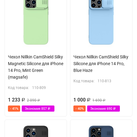
Чехол Nillkin CamShield Silky
Чехол Nillkin CamShield Silky
Magnetic Silicone для iPhone
Silicone для iPhone 14 Pro,
14 Pro, Mint Green
Blue Haze
(magsafe)
Код товара:
110-813
Код товара:
110-809
1 233
1 000
Р
2 090
Р
1 690
Р
Р
- 41%
Экономия
857
- 40%
Экономия
690
Р
Р