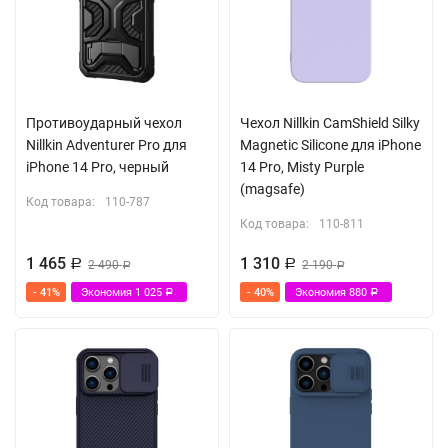
Противоударный чехол
Чехол Nillkin CamShield Silky
Nillkin Adventurer Pro для
Magnetic Silicone для iPhone
iPhone 14 Pro, черный
14 Pro, Misty Purple
(magsafe)
Код товара:
110-787
Код товара:
110-811
1 465
1 310
Р
2 490
Р
2 190
Р
Р
- 41%
Экономия
1 025
- 40%
Экономия
880
Р
Р