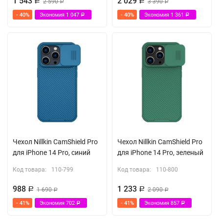
1 543
2 029
Р
2 590
Р
3 390
Р
Р
- 40%
Экономия
1 047
- 40%
Экономия
1 361
Р
Р
Чехол Nillkin CamShield Pro
Чехол Nillkin CamShield Pro
для iPhone 14 Pro, синий
для iPhone 14 Pro, зеленый
Код товара:
110-799
Код товара:
110-800
988
1 233
Р
1 690
Р
2 090
Р
Р
- 41%
Экономия
702
- 41%
Экономия
857
Р
Р