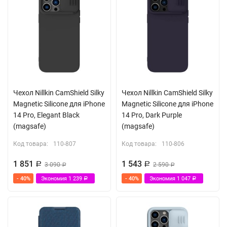
Чехол Nillkin CamShield Silky
Чехол Nillkin CamShield Silky
Magnetic Silicone для iPhone
Magnetic Silicone для iPhone
14 Pro, Elegant Black
14 Pro, Dark Purple
(magsafe)
(magsafe)
Код товара:
110-807
Код товара:
110-806
1 851
1 543
Р
3 090
Р
2 590
Р
Р
- 40%
Экономия
1 239
- 40%
Экономия
1 047
Р
Р