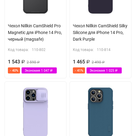
Чехол Nillkin CamShield Pro
Чехол Nillkin CamShield Silky
Magnetic для iPhone 14 Pro,
Silicone для iPhone 14 Pro,
черный (magsafe)
Dark Purple
Код товара:
110-802
Код товара:
110-814
1 543
1 465
Р
2 590
Р
2 490
Р
Р
- 40%
Экономия
1 047
- 41%
Экономия
1 025
Р
Р