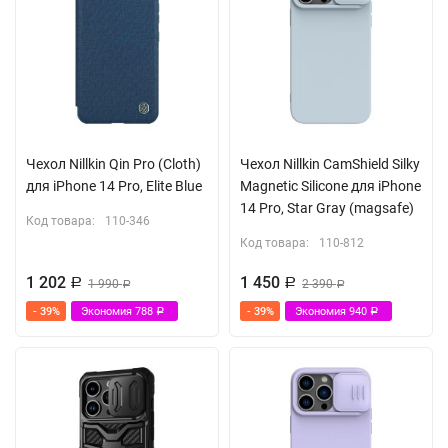
Чехол Nillkin Qin Pro (Cloth)
Чехол Nillkin CamShield Silky
для iPhone 14 Pro, Elite Blue
Magnetic Silicone для iPhone
14 Pro, Star Gray (magsafe)
Код товара:
110-346
Код товара:
110-812
1 202
1 450
Р
1 990
Р
2 390
Р
Р
- 39%
Экономия
788
- 39%
Экономия
940
Р
Р