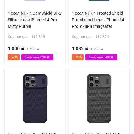
Чехол Nillkin CamShield Silky
Чехол Nillkin Frosted Shield
Silicone для iPhone 14 Pro,
Pro Magnetic для iPhone 14
Misty Purple
Pro, синий (magsafe)
Код товара:
110-819
Код товара:
110-824
1 000
1 082
Р
1 690
Р
1 790
Р
Р
- 40%
Экономия
690
- 39%
Экономия
708
Р
Р