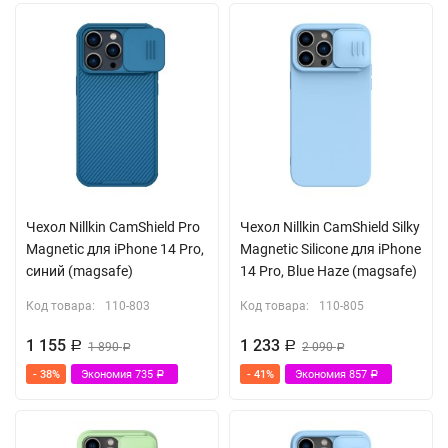
Чехол Nillkin CamShield Pro
Чехол Nillkin CamShield Silky
Magnetic для iPhone 14 Pro,
Magnetic Silicone для iPhone
синий (magsafe)
14 Pro, Blue Haze (magsafe)
Код товара:
110-803
Код товара:
110-805
1 155
1 233
Р
1 890
Р
2 090
Р
Р
- 38%
Экономия
735
- 41%
Экономия
857
Р
Р