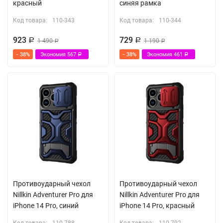
красный
синяя рамка
Код товара:
110-343
Код товара:
110-344
923
729
Р
1 490
Р
1 190
Р
Р
- 38%
Экономия
567
- 38%
Экономия
461
Р
Р
Противоударный чехол
Противоударный чехол
Nillkin Adventurer Pro для
Nillkin Adventurer Pro для
iPhone 14 Pro, синий
iPhone 14 Pro, красный