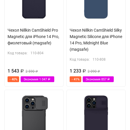
Чехол Nillkin CamShield Pro
Чехол Nillkin CamShield Silky
Magnetic для iPhone 14 Pro,
Magnetic Silicone для iPhone
фиолетовый (magsafe)
14 Pro, Midnight Blue
(magsafe)
Код товара:
110-804
Код товара:
110-808
1 543
1 233
Р
2 590
Р
2 090
Р
Р
- 40%
Экономия
1 047
- 41%
Экономия
857
Р
Р