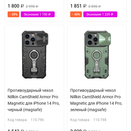
1 800
1 851
Р
2 990
Р
3 090
Р
Р
- 39%
Экономия
1 190
- 40%
Экономия
1 239
Р
Р
Противоударный чехол
Противоударный чехол
Nillkin CamShield Armor Pro
Nillkin CamShield Armor Pro
Magnetic для iPhone 14 Pro,
Magnetic для iPhone 14 Pro,
черный (magsafe)
зеленый (magsafe)
Код товара:
110-796
Код товара:
110-798