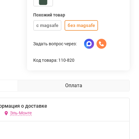
Похожий товар
с magsafe
без magsafe
Задать вопрос через:
Код товара: 110-820
Оплата
ормация о доставке
Эль-Монте