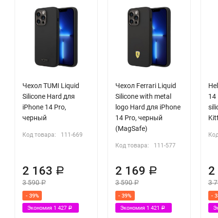
Чехол TUMI Liquid
Чехол Ferrari Liquid
Hel
Silicone Hard для
Silicone with metal
14 
iPhone 14 Pro,
logo Hard для iPhone
sil
черный
14 Pro, черный
Kit
(MagSafe)
Код товара:
111-669
Код
Код товара:
111-577
2 163
2 169
2
Р
Р
3 590
3 590
3 
Р
Р
- 39%
- 39%
- 
Экономия
1 427
Экономия
1 421
Э
Р
Р