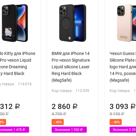
lo Kitty для iPhone
BMW для iPhone 14
Чехол Guess 
Pro чехол Liquid
Pro чехол Signature
Silicone Plate
icone Dreaming
Liquid silicone Laser
logo Hard дл
ty Hard Black
Ring Hard Black
14 Pro, розо
(MagSafe)
(Magsafe)
 товара:
114-018
Код товара:
113-539
Код товара:
1
 312
2 860
3 093
Р
Р
790
4 790
5 190
Р
Р
Р
38%
- 40%
- 40%
кономия
1 478
Экономия
1 930
Экономия
2 0
Р
Р