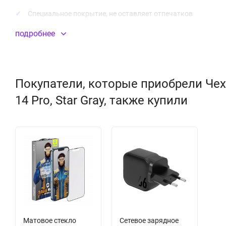
Специальное покрытие, не оставляет отпечатков
Материал:
силикон
(TPU)
подробнее
Покупатели, которые приобрели Чехол 
14 Pro, Star Gray, также купили
Матовое стекло
Сетевое зарядное