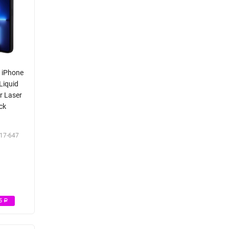
 iPhone
Liquid
or Laser
ck
17-647
Р
85
Р