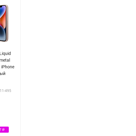
Liquid
 metal
я iPhone
вый
11-495
Р
97
Р