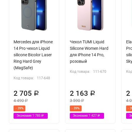
Mercedes для iPhone
Чехол TUMI Liquid
Ela
14 Pro чехол Liquid
Silicone Women Hard
Pro
silicone Bicolor Laser
для iPhone 14 Pro,
sil
Ring Hard Grey
розовый
Sk
(MagSafe)
Код товара:
111-670
Код
Код товара:
117-648
2 705
2 163
2
Р
Р
4 490
3 590
4 
Р
Р
- 39%
- 39%
- 
Экономия
1 785
Экономия
1 427
Э
Р
Р