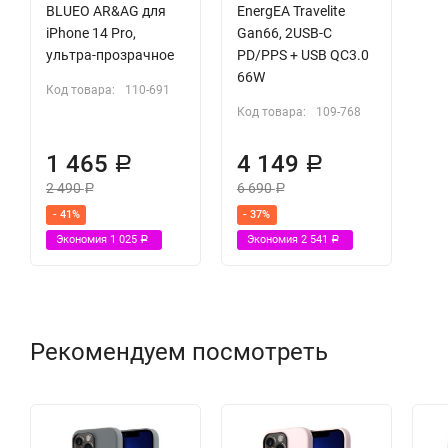
BLUEO AR&AG для
EnergEA Travelite
iPhone 14 Pro,
Gan66, 2USB-C
ультра-прозрачное
PD/PPS + USB QC3.0
66W
Код товара:
110-691
Код товара:
109-768
1 465
4 149
Р
Р
2 490
6 690
Р
Р
- 41%
- 37%
Экономия
1 025
Экономия
2 541
Р
Р
Рекомендуем посмотреть