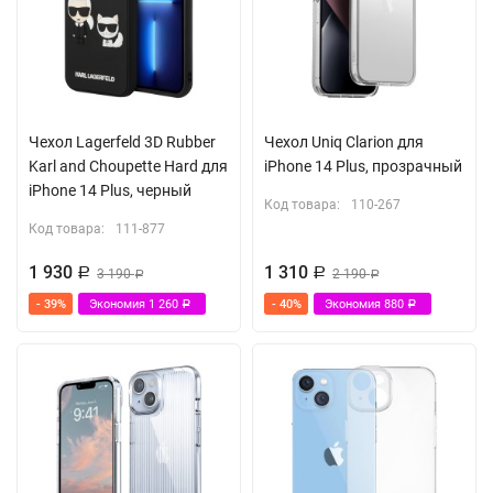
Чехол Lagerfeld 3D Rubber
Чехол Uniq Clarion для
Karl and Choupette Hard для
iPhone 14 Plus, прозрачный
iPhone 14 Plus, черный
Код товара:
110-267
Код товара:
111-877
1 930
1 310
Р
3 190
Р
2 190
Р
Р
- 39%
Экономия
1 260
- 40%
Экономия
880
Р
Р