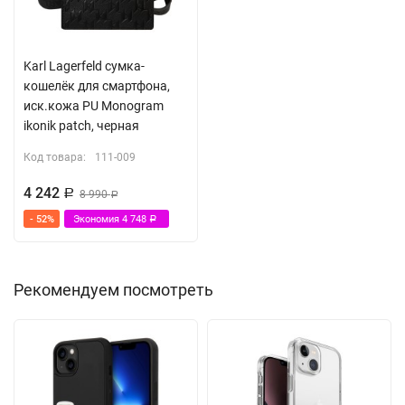
Karl Lagerfeld сумка-
кошелёк для смартфона,
иск.кожа PU Monogram
ikonik patch, черная
Код товара:
111-009
4 242
Р
8 990
Р
- 52%
Экономия
4 748
Р
Рекомендуем посмотреть