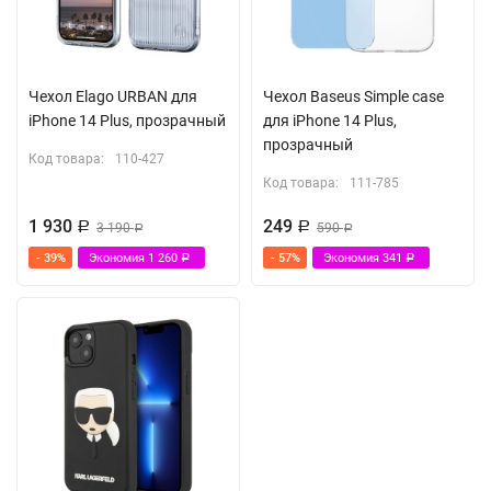
Чехол Elago URBAN для
Чехол Baseus Simple case
iPhone 14 Plus, прозрачный
для iPhone 14 Plus,
прозрачный
Код товара:
110-427
Код товара:
111-785
1 930
249
Р
3 190
Р
590
Р
Р
- 39%
Экономия
1 260
- 57%
Экономия
341
Р
Р