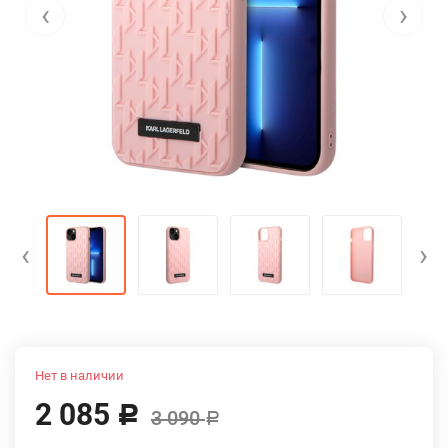
‹
›
‹
›
Нет в наличии
2 085
Р
3 090
Р