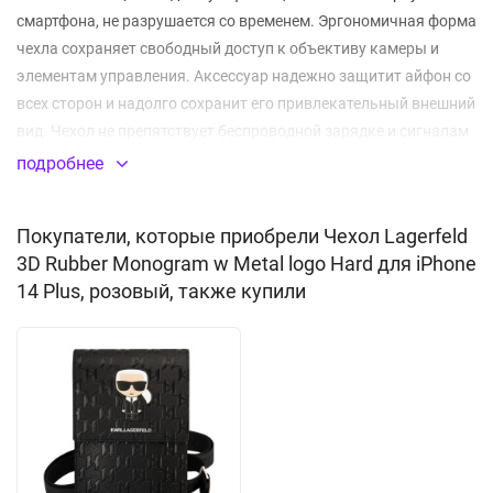
смартфона, не разрушается со временем. Эргономичная форма
чехла сохраняет свободный доступ к объективу камеры и
элементам управления. Аксессуар надежно защитит айфон со
всех сторон и надолго сохранит его привлекательный внешний
вид. Чехол не препятствует беспроводной зарядке и сигналам
NFC.
подробнее
Защита от царапин
Покупатели, которые приобрели Чехол Lagerfeld
Материал:
резина
(TPU), пластик
3D Rubber Monogram w Metal logo Hard для iPhone
14 Plus, розовый, также купили