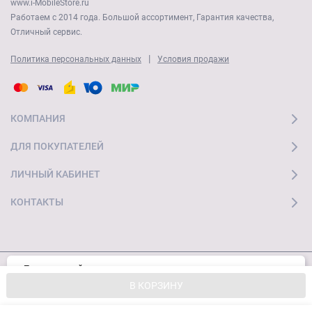
www.i-MobileStore.ru
Работаем с 2014 года. Большой ассортимент, Гарантия качества,
Отличный сервис.
|
Политика персональных данных
Условия продажи
КОМПАНИЯ
ДЛЯ ПОКУПАТЕЛЕЙ
ЛИЧНЫЙ КАБИНЕТ
КОНТАКТЫ
Пользуясь сайтом, вы соглашаетесь с
Хорошо
© 2026 "Ай Мобайл Стор" Все права защищены
использованием cookies и
Политикой
В КОРЗИНУ
конфиденциальности.