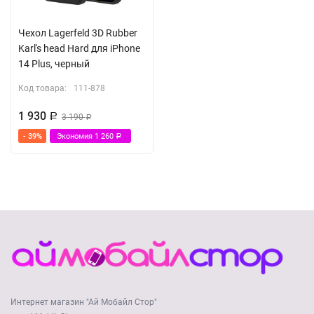
Чехол Lagerfeld 3D Rubber
Karl's head Hard для iPhone
14 Plus, черный
Код товара:
111-878
1 930
Р
3 190
Р
- 39%
Экономия
1 260
Р
Интернет магазин "Ай Мобайл Стор"