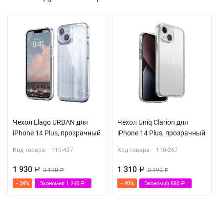
Чехол Elago URBAN для
Чехол Uniq Clarion для
iPhone 14 Plus, прозрачный
iPhone 14 Plus, прозрачный
Код товара:
110-427
Код товара:
110-267
1 930
1 310
Р
3 190
Р
2 190
Р
Р
- 39%
Экономия
1 260
- 40%
Экономия
880
Р
Р