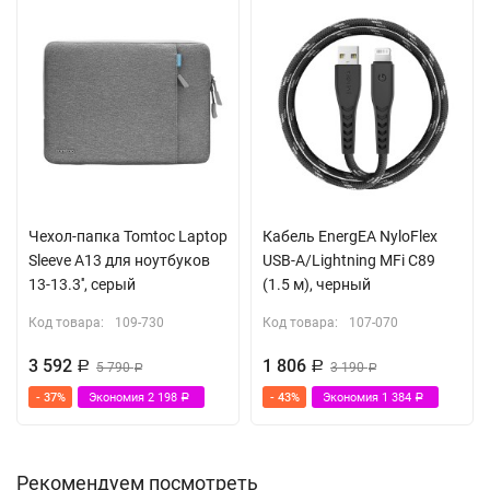
Чехол-папка Tomtoc Laptop
Кабель EnergEA NyloFlex
Sleeve A13 для ноутбуков
USB-A/Lightning MFi C89
13-13.3'', серый
(1.5 м), черный
Код товара:
109-730
Код товара:
107-070
3 592
1 806
Р
5 790
Р
3 190
Р
Р
- 37%
Экономия
2 198
- 43%
Экономия
1 384
Р
Р
Рекомендуем посмотреть