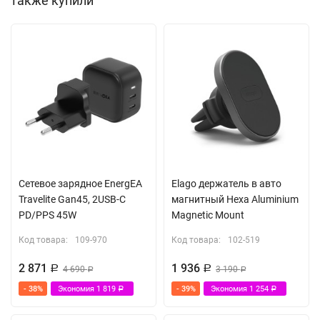
также купили
Сетевое зарядное EnergEA
Elago держатель в авто
Travelite Gan45, 2USB-C
магнитный Hexa Aluminium
PD/PPS 45W
Magnetic Mount
Код товара:
109-970
Код товара:
102-519
2 871
1 936
Р
4 690
Р
3 190
Р
Р
- 38%
Экономия
1 819
- 39%
Экономия
1 254
Р
Р