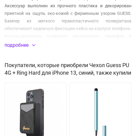
Аксессуар выполнен из прочного пластика и декорирован
приятной на ощупь эко-кожей с фирменным узором GUESS.
Бампер из мягкого термопластичного полиуретана
обеспечивает надежную фиксацию кейса на корпусе телефона.
Кольцо-держатель позволяет расположить смартфон в
удобном положении в руках, на столе или вертикальной
подробнее
поверхности.
Покупатели, которые приобрели Чехол Guess PU
Тонкий и легкий
4G + Ring Hard для iPhone 13, синий, также купили
Наличие кольца-держателя
Функция подставки
Материал:
искусственная кожа
PU + пластик. (PU+PC)