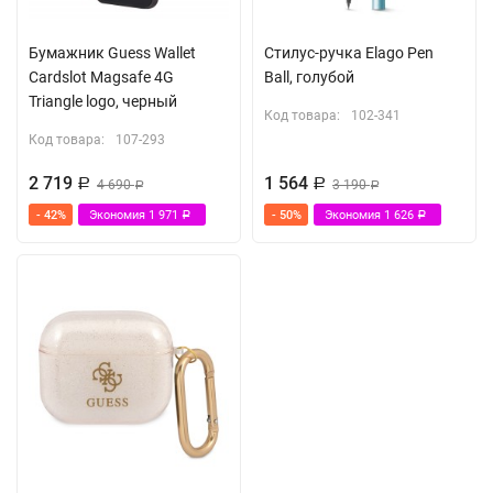
Бумажник Guess Wallet
Стилус-ручка Elago Pen
Cardslot Magsafe 4G
Ball, голубой
Triangle logo, черный
Код товара:
102-341
Код товара:
107-293
2 719
1 564
Р
4 690
Р
3 190
Р
Р
- 42%
Экономия
1 971
- 50%
Экономия
1 626
Р
Р