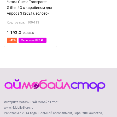
Чехол Guess Transparent
Glitter 4G с карабином для
Airpods 3 (2021), золотой
Код товара:
109-113
1 193
Р
2 090
Р
- 42%
Экономия
897
Р
Интернет магазин "Ай Мобайл Стор"
www.i-MobileStore.ru
Работаем с 2014 года. Большой ассортимент, Гарантия качества,