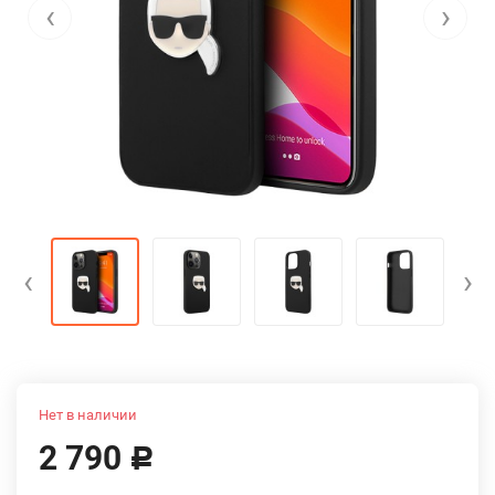
‹
›
‹
›
Нет в наличии
2 790
Р