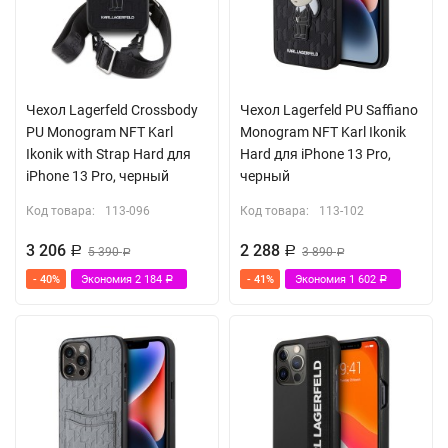
Чехол Lagerfeld Crossbody
Чехол Lagerfeld PU Saffiano
PU Monogram NFT Karl
Monogram NFT Karl Ikonik
Ikonik with Strap Hard для
Hard для iPhone 13 Pro,
iPhone 13 Pro, черный
черный
Код товара:
113-096
Код товара:
113-102
3 206
2 288
Р
5 390
Р
3 890
Р
Р
- 40%
Экономия
2 184
- 41%
Экономия
1 602
Р
Р