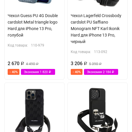
Чехол Guess PU 4G Double
Чехол Lagerfeld Crossbody
cardslot Metal triangle logo
cardslot PU Saffiano
Hard для iPhone 13 Pro,
Monogram NFT Karl Ikonik
голубой
Hard для iPhone 13 Pro,
черный
Код товара:
110-979
Код товара:
113-092
2 670
3 206
Р
4 490
Р
5 390
Р
Р
- 40%
Экономия
1 820
- 40%
Экономия
2 184
Р
Р