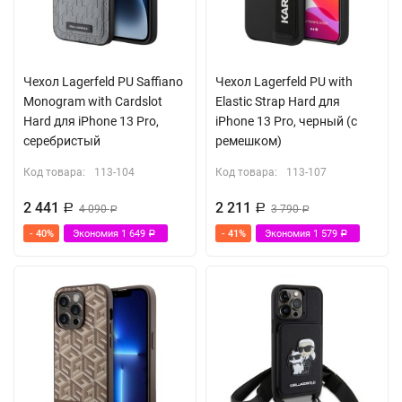
Чехол Lagerfeld PU Saffiano
Чехол Lagerfeld PU with
Monogram with Cardslot
Elastic Strap Hard для
Hard для iPhone 13 Pro,
iPhone 13 Pro, черный (с
серебристый
ремешком)
Код товара:
113-104
Код товара:
113-107
2 441
2 211
Р
4 090
Р
3 790
Р
Р
- 40%
Экономия
1 649
- 41%
Экономия
1 579
Р
Р