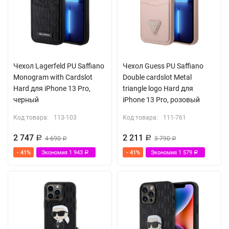
Чехол Lagerfeld PU Saffiano
Чехол Guess PU Saffiano
Monogram with Cardslot
Double cardslot Metal
Hard для iPhone 13 Pro,
triangle logo Hard для
черный
iPhone 13 Pro, розовый
Код товара:
113-103
Код товара:
111-761
2 747
2 211
Р
4 690
Р
3 790
Р
Р
- 41%
Экономия
1 943
- 41%
Экономия
1 579
Р
Р