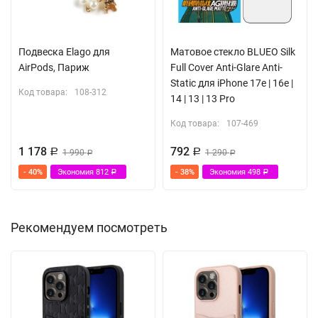
Подвеска Elago для
Матовое стекло BLUEO Silk
AirPods, Париж
Full Cover Anti-Glare Anti-
Static для iPhone 17e | 16e |
Код товара:
108-312
14 | 13 | 13 Pro
Код товара:
107-469
1 178
792
Р
1 990
Р
1 290
Р
Р
- 40%
Экономия
812
- 38%
Экономия
498
Р
Р
Рекомендуем посмотреть