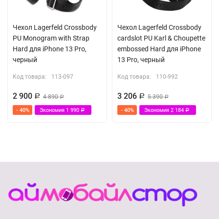
Чехол Lagerfeld Crossbody
Чехол Lagerfeld Crossbody
PU Monogram with Strap
cardslot PU Karl & Choupette
Hard для iPhone 13 Pro,
embossed Hard для iPhone
черный
13 Pro, черный
Код товара:
113-097
Код товара:
110-992
2 900
3 206
Р
4 890
Р
5 390
Р
Р
- 40%
Экономия
1 990
- 40%
Экономия
2 184
Р
Р