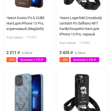
Чехол Guess PU G CUBE
Чехол Lagerfeld Crossbody
Hard для iPhone 13 Pro,
cardslot PU Saffiano NFT
коричневый (MagSafe)
Karl&Choupette Hard для
iPhone 13 Pro, черный
Код товара:
113-251
Код товара:
113-093
2 211
3 435
Р
3 790
Р
5 790
Р
Р
- 41%
Экономия
1 579
- 40%
Экономия
2 355
Р
Р