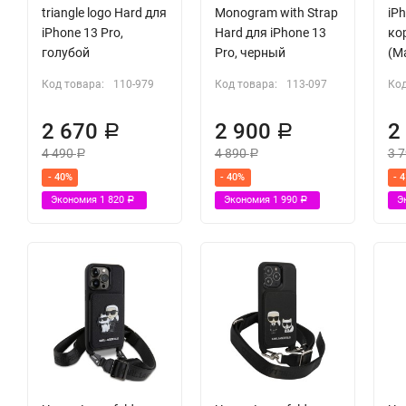
triangle logo Hard для
Monogram with Strap
iPh
iPhone 13 Pro,
Hard для iPhone 13
ко
голубой
Pro, черный
(M
Код товара:
110-979
Код товара:
113-097
Код
2 670
2 900
2
Р
Р
4 490
4 890
3 
Р
Р
- 40%
- 40%
- 
Экономия
1 820
Экономия
1 990
Э
Р
Р