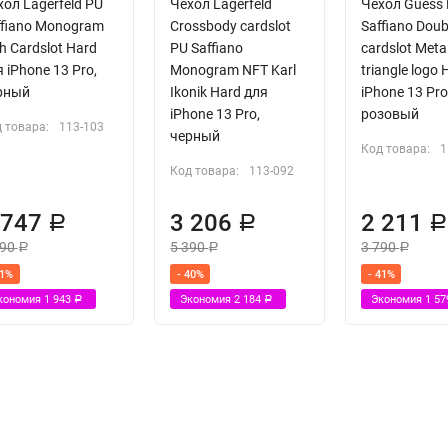
хол Lagerfeld PU
Чехол Lagerfeld
Чехол Guess
ffiano Monogram
Crossbody cardslot
Saffiano Doub
h Cardslot Hard
PU Saffiano
cardslot Meta
 iPhone 13 Pro,
Monogram NFT Karl
triangle logo
рный
Ikonik Hard для
iPhone 13 Pro
iPhone 13 Pro,
розовый
 товара:
113-103
черный
Код товара:
1
Код товара:
113-092
 747
3 206
2 211
Р
Р
690
5 390
3 790
Р
Р
Р
41%
- 40%
- 41%
кономия
1 943
Экономия
2 184
Экономия
1 5
Р
Р