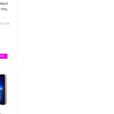
 Hard
 Pro,
13-104
Р
49
Р