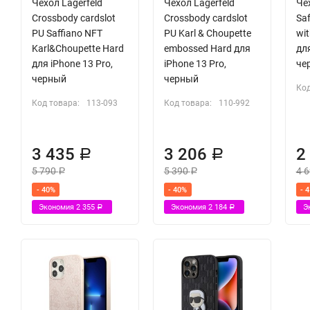
Чехол Lagerfeld
Чехол Lagerfeld
Че
Crossbody cardslot
Crossbody cardslot
Sa
PU Saffiano NFT
PU Karl & Choupette
wit
Karl&Choupette Hard
embossed Hard для
для
для iPhone 13 Pro,
iPhone 13 Pro,
че
черный
черный
Код
Код товара:
113-093
Код товара:
110-992
3 435
3 206
2
Р
Р
5 790
5 390
4 
Р
Р
- 40%
- 40%
- 
Экономия
2 355
Экономия
2 184
Э
Р
Р