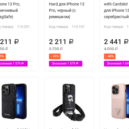
one 13 Pro,
Hard для iPhone 13
with Cardslot
ричневый
Pro, черный (с
для iPhone 13
agSafe)
ремешком)
серебристый
 товара:
113-251
Код товара:
113-107
Код товара:
1
 211
2 211
2 441
Р
Р
790
3 790
4 090
Р
Р
Р
41%
- 41%
- 40%
кономия
1 579
Экономия
1 579
Экономия
1 6
Р
Р