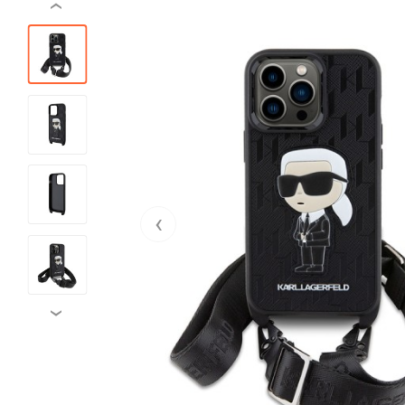
‹
‹
›