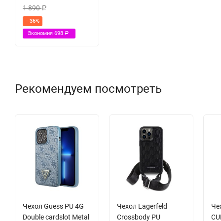
1 890
Р
- 36%
Экономия
698
Р
Рекомендуем посмотреть
Чехол Guess PU 4G
Чехол Lagerfeld
Че
Double cardslot Metal
Crossbody PU
CU