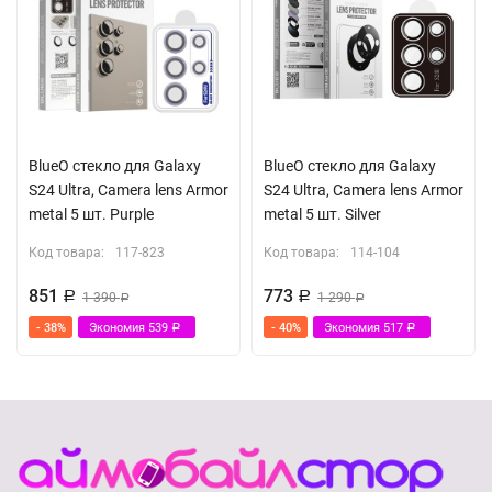
BlueO стекло для Galaxy
BlueO стекло для Galaxy
S24 Ultra, Camera lens Armor
S24 Ultra, Camera lens Armor
metal 5 шт. Purple
metal 5 шт. Silver
Код товара:
117-823
Код товара:
114-104
851
773
Р
1 390
Р
1 290
Р
Р
- 38%
Экономия
539
- 40%
Экономия
517
Р
Р