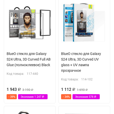
BlueO стекло для Galaxy
BlueO стекло для Galaxy
S24 Ultra, 3D Curved Full AB
S24 Ultra, 3D Curved UV
Glue (полноклеевое) Black
glass + UV лампа
прозрачное
Код товара:
117-440
Код товара:
114-102
1 943
1 112
Р
3 190
Р
1 690
Р
Р
- 39%
Экономия
1 247
- 34%
Экономия
578
Р
Р