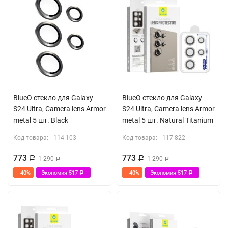
BlueO стекло для Galaxy
BlueO стекло для Galaxy
S24 Ultra, Camera lens Armor
S24 Ultra, Camera lens Armor
metal 5 шт. Black
metal 5 шт. Natural Titanium
Код товара:
114-103
Код товара:
117-822
773
773
Р
1 290
Р
1 290
Р
Р
- 40%
Экономия
517
- 40%
Экономия
517
Р
Р