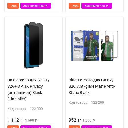
Алюминиевая кромка
- 30%
Экономия
458
- 30%
Экономия
478
Р
Р
Противоударное
Uniq стекло для Galaxy
BlueO стекло для Galaxy
S26+ OPTIX Privacy
S26, Anti-glare Matte Anti-
(антишпион) Black
Static Black
(+installer)
Код товара:
122-200
Код товара:
122-300
1 112
952
Р
1 590
Р
1 290
Р
Р