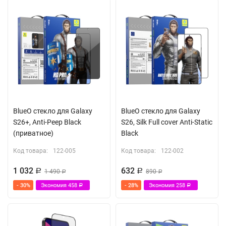
BlueO стекло для Galaxy
BlueO стекло для Galaxy
S26+, Anti-Peep Black
S26, Silk Full cover Anti-Static
(приватное)
Black
Код товара:
122-005
Код товара:
122-002
1 032
632
Р
1 490
Р
890
Р
Р
- 30%
Экономия
458
- 28%
Экономия
258
Р
Р