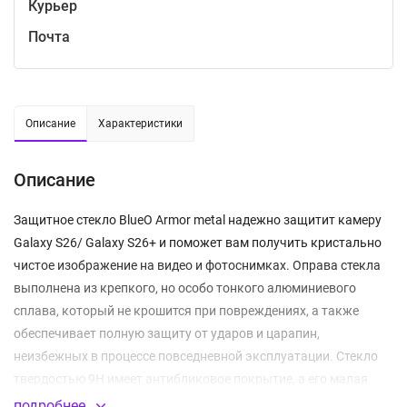
Курьер
Почта
Описание
Характеристики
Описание
Защитное стекло BlueO Armor metal надежно защитит камеру
Galaxy S26/ Galaxy S26+ и поможет вам получить кристально
чистое изображение на видео и фотоснимках. Оправа стекла
выполнена из крепкого, но особо тонкого алюминиевого
сплава, который не крошится при повреждениях, а также
обеспечивает полную защиту от ударов и царапин,
неизбежных в процессе повседневной эксплуатации. Стекло
твердостью 9H имеет антибликовое покрытие, а его малая
толщина в 0.25 мм гарантирует максимально точную
подробнее