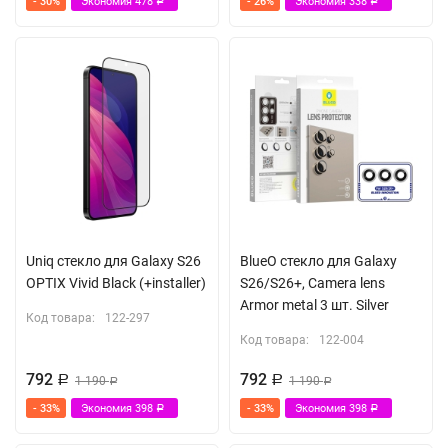
- 30%
Экономия
478
- 26%
Экономия
338
Р
Р
Uniq стекло для Galaxy S26
BlueO стекло для Galaxy
OPTIX Vivid Black (+installer)
S26/S26+, Camera lens
Armor metal 3 шт. Silver
Код товара:
122-297
Код товара:
122-004
792
792
Р
1 190
Р
1 190
Р
Р
- 33%
Экономия
398
- 33%
Экономия
398
Р
Р