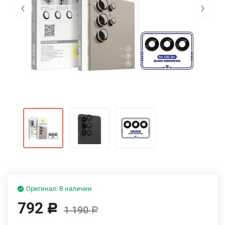
‹
›
Оригинал. В наличии
792
Р
1 190
Р