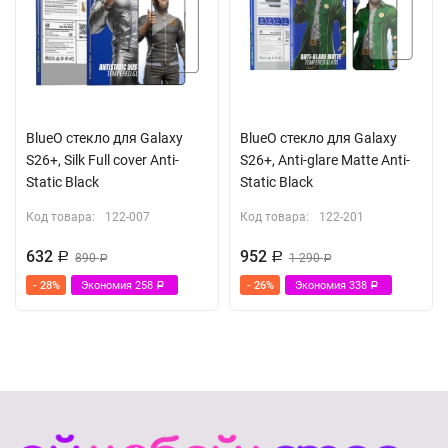
BlueO стекло для Galaxy
BlueO стекло для Galaxy
S26+, Silk Full cover Anti-
S26+, Anti-glare Matte Anti-
Static Black
Static Black
Код товара:
122-007
Код товара:
122-201
632
952
Р
890
Р
1 290
Р
Р
- 28%
Экономия
258
- 26%
Экономия
338
Р
Р