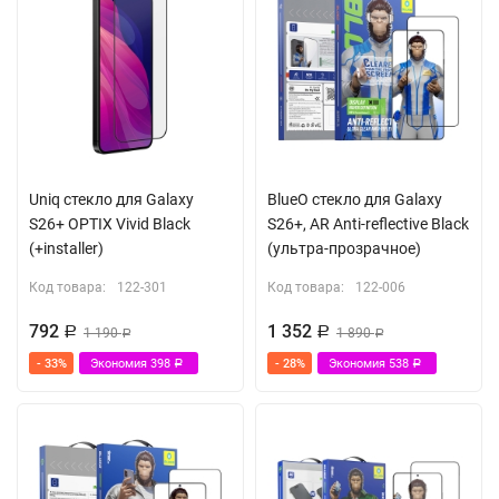
Uniq стекло для Galaxy
BlueO стекло для Galaxy
S26+ OPTIX Vivid Black
S26+, AR Anti-reflective Black
(+installer)
(ультра-прозрачное)
Код товара:
122-301
Код товара:
122-006
792
1 352
Р
1 190
Р
1 890
Р
Р
- 33%
Экономия
398
- 28%
Экономия
538
Р
Р