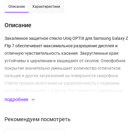
Описание
Характеристики
Описание
Закаленное защитное стекло Uniq OPTIX для Samsung Galaxy Z
Flip 7 обеспечивает максимальное разрешение дисплея и
отличную чувствительность касания. Закругленные края
устойчивы к царапинам и защищают от сколов. Олеофобное
покрытие значительно уменьшает количество отпечатков
пальцев и других загрязнений на поверхности смартфона.
Стекло прошло испытания на ударопрочность с падением
устройства с высоты 1.5 метра. Поставляется в фирменной
картонной упаковке производителя. В комплекте - аксессуары
подробнее
для установки стекла.
Рекомендуем посмотреть
Толщина: 0.33 мм
Класс прочности: 9H