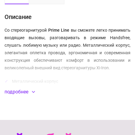
Описание
Со стереогарнитурой
Prime Line
вы сможете легко принимать
входящие вызовы, разговаривать в режиме Handsfree,
слушать любимую музыку или радио. Металлический корпус,
элегантная оплетка провода, эргономичная и современная
конструкция обеспечивают комфорт в использовании и
великолепный внешний вид стереогарнитуры Xi-Iron.
Металлический корпус
подробнее
Диаметр мембраны: 10 мм
Диапазон частот: 20-20000 Гц
Чувствительность: 107 дБ
Сопротивление: 32 Ом
Разъем: 3.5 мм