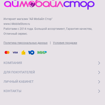
Длина кабеля: 1.2 м
Микрофон: есть
Интернет магазин "Ай Мобайл Стор"
Производитель:
Prime Line
www.i-MobileStore.ru
Работаем с 2014 года. Большой ассортимент, Гарантия качества,
Отличный сервис.
КОМПЛЕКТАЦИЯ
|
Политика персональных данных
Условия продажи
Стереогарнитура
Xi-Iron
, цвет:
серый
(арт. 4020)
СОВМЕСТИМОСТЬ
КОМПАНИЯ
Смартфоны, планшетные ПК, MP3-плееры и иные
устройства с аудиовыходом 3.5 мм. Микрофон совместим
ДЛЯ ПОКУПАТЕЛЕЙ
с OC Android 4.2.2 и выше и IOS 6.0 и выше
ЛИЧНЫЙ КАБИНЕТ
КОНТАКТЫ