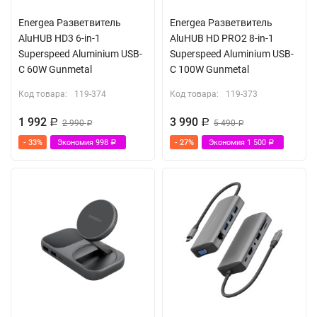
Energea Разветвитель
Energea Разветвитель
AluHUB HD3 6-in-1
AluHUB HD PRO2 8-in-1
Superspeed Aluminium USB-
Superspeed Aluminium USB-
C 60W Gunmetal
C 100W Gunmetal
Код товара:
119-374
Код товара:
119-373
1 992
3 990
Р
2 990
Р
5 490
Р
Р
- 33%
Экономия
998
- 27%
Экономия
1 500
Р
Р