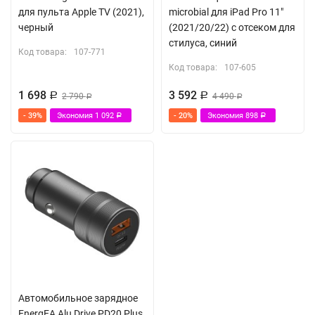
для пульта Apple TV (2021),
microbial для iPad Pro 11"
Питание: пассивное
черный
(2021/20/22) с отсеком для
Размеры: 268 х 30 х 10 мм
стилуса, синий
Код товара:
107-771
Вес: 51.5 г
Код товара:
107-605
1 698
3 592
СОВМЕСТИМОСТЬ
Р
2 790
Р
4 490
Р
Р
- 39%
Экономия
1 092
- 20%
Экономия
898
Р
Р
Устройства с разъемом USB Type-C (ОС Mac OSX, Windows,
Linux)
КОМПЛЕКТ
Адаптер
Чехол для хранения
Автомобильное зарядное
EnergEA Alu Drive PD20 Plus,