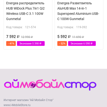
Energea распределитель
Energea Разветвитель
HUB WiDock Plus 7in1 Qi2
AluHUB Max 14-in-1
Wireless USB-C 3.1 100W
Superspeed Aluminium USB-
Gunmetal
C 100W Gunmetal
Код товара:
121-574
Код товара:
119-392
7 592
5 592
Р
12 990
Р
11 690
Р
Р
- 41%
Экономия
5 398
- 52%
Экономия
6 098
Р
Р
Интернет магазин "Ай Мобайл Стор"
www.i-MobileStore.ru