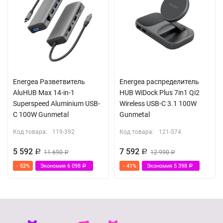
Energea Разветвитель
Energea распределитель
AluHUB Max 14-in-1
HUB WiDock Plus 7in1 Qi2
Superspeed Aluminium USB-
Wireless USB-C 3.1 100W
C 100W Gunmetal
Gunmetal
Код товара:
119-392
Код товара:
121-574
5 592
7 592
Р
11 690
Р
12 990
Р
Р
- 52%
Экономия
6 098
- 41%
Экономия
5 398
Р
Р