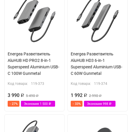
Energea Разветвитель
Energea Разветвитель
AluHUB HD PRO2 8-in-1
AluHUB HD3 6-in-1
Superspeed Aluminium USB-
Superspeed Aluminium USB-
C 100W Gunmetal
C 60W Gunmetal
Код товара:
119-373
Код товара:
119-374
3 990
1 992
Р
5 490
Р
2 990
Р
Р
- 27%
Экономия
1 500
- 33%
Экономия
998
Р
Р