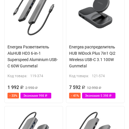
Energea Разветвитель
Energea распределитель
AluHUB HD3 6-in-1
HUB WiDock Plus 7in1 Qi2
Superspeed Aluminium USB-
Wireless USB-C 3.1 100W
C 60W Gunmetal
Gunmetal
Код товара:
119-374
Код товара:
121-574
1 992
7 592
Р
2 990
Р
12 990
Р
Р
- 33%
Экономия
998
- 41%
Экономия
5 398
Р
Р