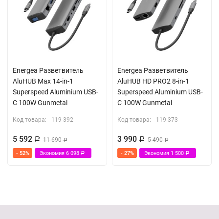
Energea Разветвитель
Energea Разветвитель
AluHUB Max 14-in-1
AluHUB HD PRO2 8-in-1
Superspeed Aluminium USB-
Superspeed Aluminium USB-
C 100W Gunmetal
C 100W Gunmetal
Код товара:
119-392
Код товара:
119-373
5 592
3 990
Р
11 690
Р
5 490
Р
Р
- 52%
Экономия
6 098
- 27%
Экономия
1 500
Р
Р