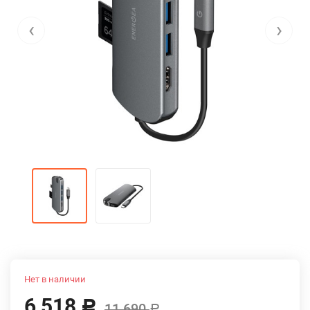
‹
›
Нет в наличии
6 518
Р
11 690
Р