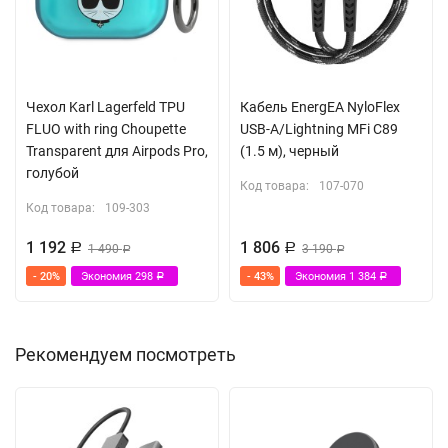
КОМПЛЕКТ
Адаптер
Чехол для хранения
Чехол Karl Lagerfeld TPU
Кабель EnergEA NyloFlex
FLUO with ring Choupette
USB-A/Lightning MFi C89
Transparent для Airpods Pro,
(1.5 м), черный
голубой
Код товара:
107-070
Код товара:
109-303
1 192
1 806
Р
1 490
Р
3 190
Р
Р
- 20%
Экономия
298
- 43%
Экономия
1 384
Р
Р
Рекомендуем посмотреть