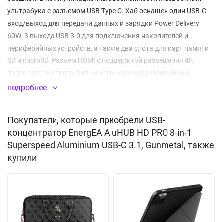
ультрабука с разъемом USB Type C. Хаб оснащен один USB-C
вход/выход для передачи данных и зарядки Power Delivery
60W; 3 выхода USB 3.0 для подключения накопителей и
периферийных устройств, а также два слота для карт памяти
SD и microSD. Разъем HDMI с поддержкой разрешения 4K
позволяет смотреть фильмы в высоком разрешении на
большом экране, а наличие гигабитного разъема Ethernet RJ-
подробнее
45 обеспечит быстрое и удобное подключение ноутбука к
локальной сети. Прочный корпус из алюминия имеет
Покупатели, которые приобрели USB-
компактные размеры и небольшой вес, его удобно носить с
концентратор EnergEA AluHUB HD PRO 8-in-1
собой.
Superspeed Aluminium USB-C 3.1, Gunmetal, также
купили
Количество портов: 8
Разъемы подключения:
3 USB-A 3.0 до 5 Гб/с
USB-C Power Delivery 60W
HDMI 4K@30Hz