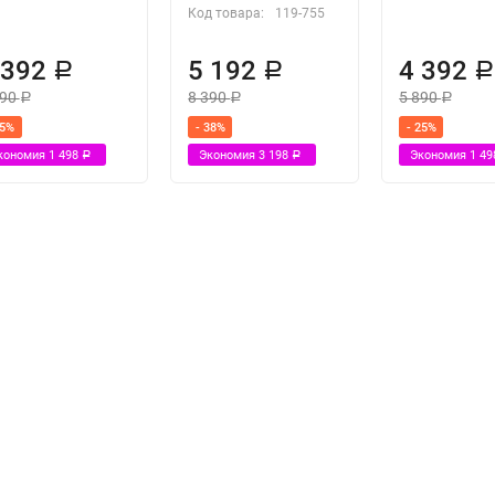
Код товара:
119-755
 392
5 192
4 392
Р
Р
890
8 390
5 890
Р
Р
Р
25%
- 38%
- 25%
кономия
1 498
Экономия
3 198
Экономия
1 4
Р
Р