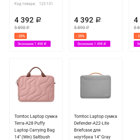
Код товара:
122-131
4 392
4 392
4
Р
Р
5 890
5 890
5 
Р
Р
- 25%
- 25%
- 
Экономия
1 498
Экономия
1 498
Э
Р
Р
Tomtoc Laptop сумка
Tomtoc Laptop сумка
Terra-A28 Puffy
Defender-A22-Lite
Laptop Carrying Bag
Briefcase для
14" (Win) Saltbush
ноутбука 14" Gray