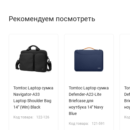
Рекомендуем посмотреть
Tomtoc Laptop сумка
Tomtoc Laptop сумка
To
Navigator-A33
Defender-A22-Lite
Def
Laptop Shoulder Bag
Briefcase для
Bri
14" (Win) Black
ноутбука 14" Navy
ноу
Blue
Код товара:
122-126
Код
Код товара:
121-591