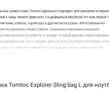
ная сумка-слинг Tomtoc идеально подойдет для хранения и перен
стей к нему. Может вместить 14-дюймовый MacBook Pro или любой 
питания, кабель, гарнитуру и другие аксессуары. Изготовлена из
роятно прочная и водостойкая. Основное отделение оснащено
 электронных устройств от дождя. Особый дизайн сумки упрощае
неподвижна как часть вашего тела; если вы потянете ее вперед, чт
 исключает любую возможность выпадения ваших ценных вещей.
ные вещи.
 Tomtoc Explorer Sling bag L для ноут