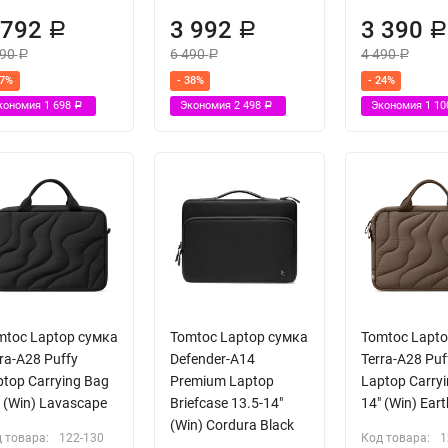
 792
3 992
3 390
Р
Р
490
6 490
4 490
Р
Р
Р
37%
- 38%
- 24%
кономия
1 698
Экономия
2 498
Экономия
1 1
Р
Р
mtoc Laptop сумка
Tomtoc Laptop сумка
Tomtoc Lapt
ra-A28 Puffy
Defender-A14
Terra-A28 Puf
top Carrying Bag
Premium Laptop
Laptop Carry
 (Win) Lavascape
Briefcase 13.5-14"
14" (Win) Ear
(Win) Cordura Black
 товара:
122-130
Код товара:
1