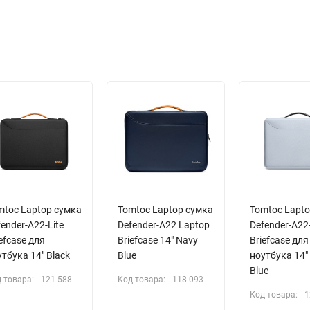
mtoc Laptop сумка
Tomtoc Laptop сумка
Tomtoc Lapt
ender-A22-Lite
Defender-A22 Laptop
Defender-A22-
efcase для
Briefcase 14" Navy
Briefcase для
тбука 14" Black
Blue
ноутбука 14"
Blue
 товара:
121-588
Код товара:
118-093
Код товара:
1