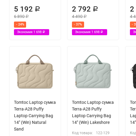
5 192
2 792
2
Р
Р
6 890
4 490
4 
Р
Р
- 24%
- 37%
- 
Экономия
1 698
Экономия
1 698
Э
Р
Р
Tomtoc Laptop сумка
Tomtoc Laptop сумка
To
Terra-A28 Puffy
Terra-A28 Puffy
Ter
Laptop Carrying Bag
Laptop Carrying Bag
Lap
14" (Win) Natural
14" (Win) Lakeshore
14"
Sand
Код товара:
122-129
Код