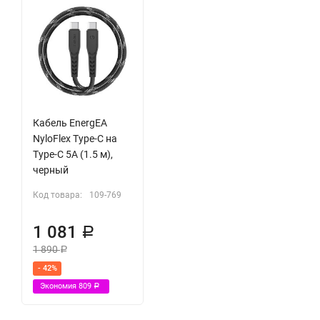
Совместимость:
- 14-дюймовый MacBook Pro M1 Pro/Max
- 13-дюймовый MacBook Pro
- 12.9-дюймовый iPad Pro
Кабель EnergEA
- ноутбуки и ультрабуки с диагональю до 14 дюймов
NyloFlex Type-C на
Type-C 5A (1.5 м),
черный
Код товара:
109-769
1 081
Р
1 890
Р
- 42%
Экономия
809
Р