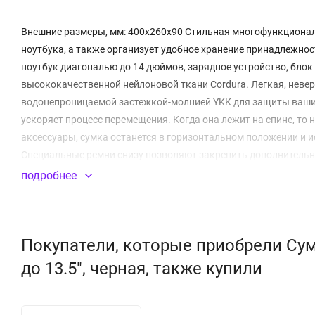
Внешние размеры, мм: 400x260x90 Стильная многофункциональ
ноутбука, а также организует удобное хранение принадлежно
ноутбук диагональю до 14 дюймов, зарядное устройство, блок 
высококачественной нейлоновой ткани Cordura. Легкая, неве
водонепроницаемой застежкой-молнией YKK для защиты ваших
ускоряет процесс перемещения. Когда она лежит на спине, то 
аксессуары, сумка останется в горизонтальном положении и
Специальные ремни снизу позволяют закрепить дополнитель
подробнее
Стильная и вместительная
Защита от внешних воздействий
Регулируемый плечевой ремень с мягкой подкладкой
Покупатели, которые приобрели Сумка
Несколько отсеков для хранения
до 13.5", черная, также купили
Специальные ремни для надежной фиксации вещей
Материал: синтетическая
ткань
(нейлон)