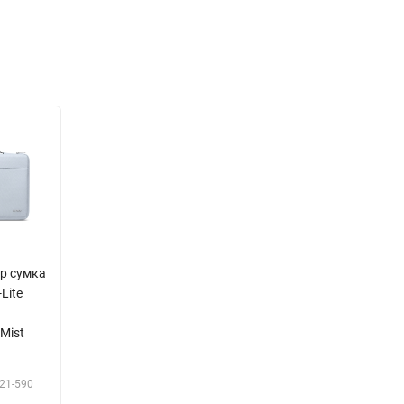
op сумка
Lite
 Mist
21-590