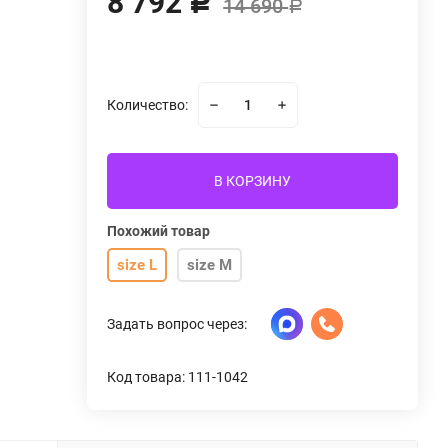
8 792
Р
14 690
Р
Количество:
В КОРЗИНУ
Похожий товар
size L
size M
Задать вопрос через:
Код товара: 111-1042