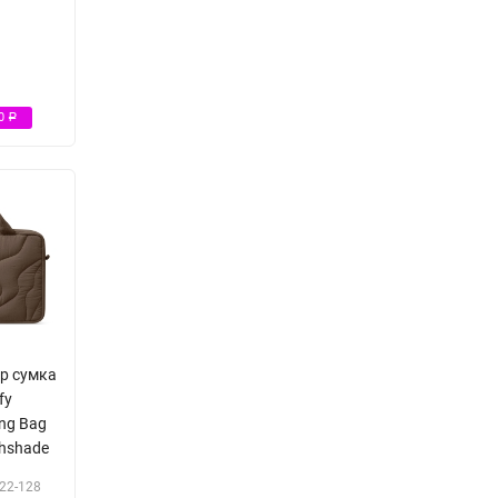
Р
00
Р
op сумка
fy
ing Bag
thshade
22-128