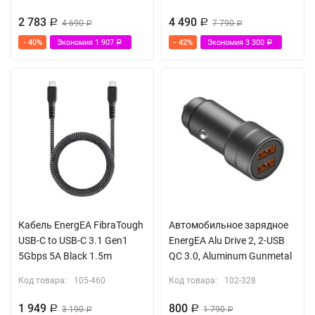
2 783
4 490
Р
4 690
Р
7 790
Р
Р
- 40%
Экономия
1 907
- 42%
Экономия
3 300
Р
Р
Кабель EnergEA FibraTough
Автомобильное зарядное
USB-C to USB-C 3.1 Gen1
EnergEA Alu Drive 2, 2-USB
5Gbps 5A Black 1.5m
QC 3.0, Aluminum Gunmetal
Код товара:
105-460
Код товара:
102-328
1 949
800
Р
3 190
Р
1 790
Р
Р