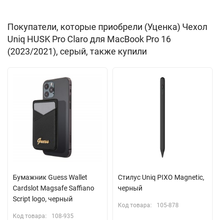
Ультратонкий и легкий
Покупатели, которые приобрели (Уценка) Чехол
Защита от царапин, потертостей и сколов
Uniq HUSK Pro Claro для MacBook Pro 16
Полный доступ ко всем портам и кнопкам
(2023/2021), серый, также купили
Материал:
пластик
(поликарбонат/PC)
СОВМЕСТИМОСТЬ:
MacBook Pro 16" 2021 с чипом M1
MacBook Pro 16" 2023 с чипом M2
MacBook Pro 16" 2023 с чипом M3
Бумажник Guess Wallet
Стилус Uniq PIXO Magnetic,
Cardslot Magsafe Saffiano
черный
Script logo, черный
Код товара:
105-878
Код товара:
108-935