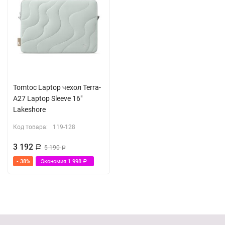
Tomtoc Laptop чехол Terra-
A27 Laptop Sleeve 16"
Lakeshore
Код товара:
119-128
3 192
Р
5 190
Р
- 38%
Экономия
1 998
Р