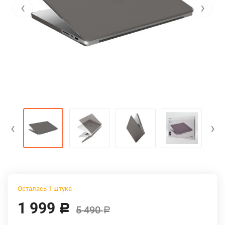
‹
›
‹
›
Осталась 1 штука
1 999
Р
5 490
Р