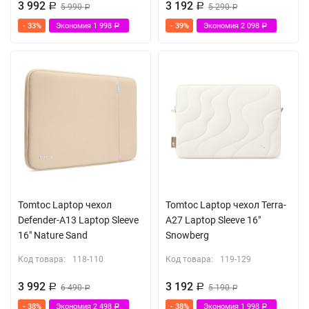
3 992
3 192
Р
5 990
Р
5 290
Р
Р
- 33%
Экономия
1 998
- 39%
Экономия
2 098
Р
Р
Tomtoc Laptop чехол
Tomtoc Laptop чехол Terra-
Defender-A13 Laptop Sleeve
A27 Laptop Sleeve 16"
16" Nature Sand
Snowberg
Код товара:
118-110
Код товара:
119-129
3 992
3 192
Р
6 490
Р
5 190
Р
Р
- 38%
Экономия
2 498
- 38%
Экономия
1 998
Р
Р