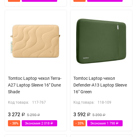
Tomtoc Laptop чехол Terra-
Tomtoc Laptop чехол
A27 Laptop Sleeve 16" Dune
Defender-A13 Laptop Sleeve
Shade
16" Green
Код товара:
117-767
Код товара:
118-109
3 272
3 592
Р
5 290
Р
5 390
Р
Р
- 38%
Экономия
2 018
- 33%
Экономия
1 798
Р
Р