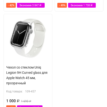
- 42%
Экономия
3 847
- 49%
Экономия
1 738
Р
Р
Чехол со стеклом Uniq
Legion 9H Curved glass для
Apple Watch 45 мм,
прозрачный
Код товара:
109-457
1 000
Р
1 690
Р