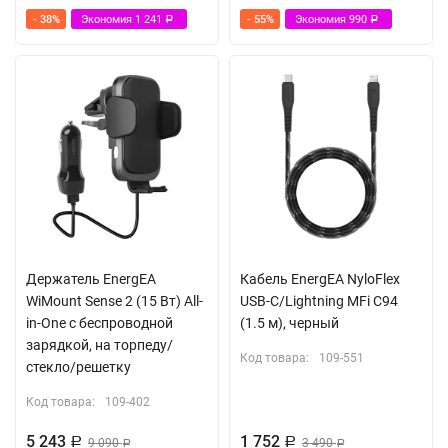
- 38%
Экономия
1 241
- 55%
Экономия
990
Р
Р
Держатель EnergEA
Кабель EnergEA NyloFlex
WiMount Sense 2 (15 Вт) All-
USB-С/Lightning MFi C94
in-One с беспроводной
(1.5 м), черный
зарядкой, на торпеду/
Код товара:
109-551
стекло/решетку
Код товара:
109-402
5 243
1 752
Р
9 090
Р
3 490
Р
Р