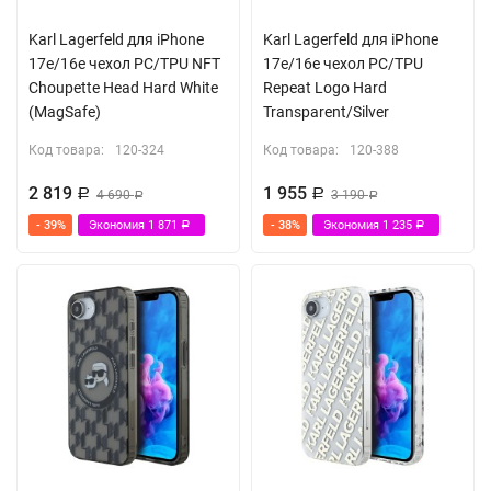
Karl Lagerfeld для iPhone
Karl Lagerfeld для iPhone
17e/16e чехол PC/TPU NFT
17e/16e чехол PC/TPU
Choupette Head Hard White
Repeat Logo Hard
(MagSafe)
Transparent/Silver
Код товара:
120-324
Код товара:
120-388
2 819
1 955
Р
4 690
Р
3 190
Р
Р
- 39%
Экономия
1 871
- 38%
Экономия
1 235
Р
Р