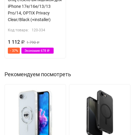
iPhone 17e/16e/13/13
Pro/14, OPTIX Privacy
Clear/Black (+installer)
Код товара:
120-334
1 112
Р
1 790
Р
- 37%
Экономия
678
Р
Рекомендуем посмотреть