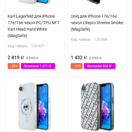
Karl Lagerfeld для iPhone
Uniq для iPhone 17e/16e
17e/16e чехол PC/TPU NFT
чехол Lifepro Xtreme Smoke
Karl Head Hard White
(MagSafe)
(MagSafe)
Код товара:
120-384
Код товара:
120-327
2 819
1 432
Р
4 690
Р
2 290
Р
Р
- 39%
Экономия
1 871
- 37%
Экономия
858
Р
Р