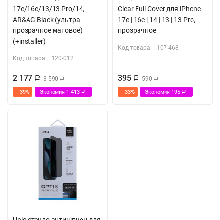
17e/16e/13/13 Pro/14,
Clear Full Cover для iPhone
AR&AG Black (ультра-
17e | 16e | 14 | 13 | 13 Pro,
прозрачное матовое)
прозрачное
(+installer)
Код товара:
107-468
Код товара:
120-012
2 177
395
Р
3 590
Р
590
Р
Р
- 39%
Экономия
1 413
- 33%
Экономия
195
Р
Р
Uniq стекло антишпион для