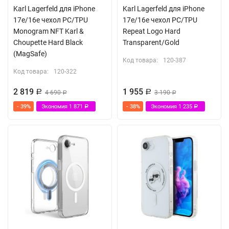
Karl Lagerfeld для iPhone
Karl Lagerfeld для iPhone
17e/16e чехол PC/TPU
17e/16e чехол PC/TPU
Monogram NFT Karl &
Repeat Logo Hard
Choupette Hard Black
Transparent/Gold
(MagSafe)
Код товара:
120-387
Код товара:
120-322
2 819
1 955
Р
4 690
Р
3 190
Р
Р
- 39%
Экономия
1 871
- 38%
Экономия
1 235
Р
Р