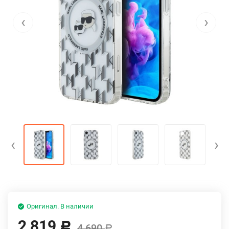
‹
›
‹
›
Оригинал. В наличии
2 819
Р
4 690
Р