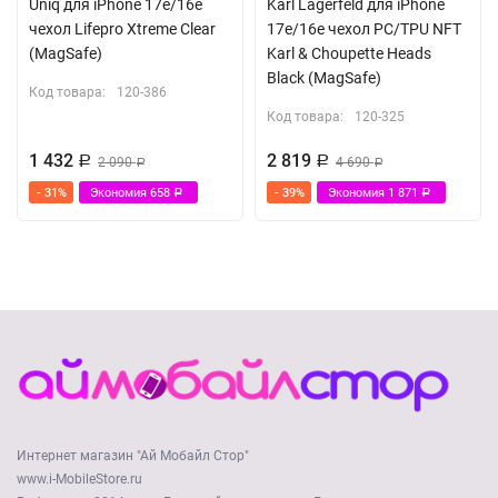
Uniq для iPhone 17e/16e
Karl Lagerfeld для iPhone
чехол Lifepro Xtreme Clear
17e/16e чехол PC/TPU NFT
(MagSafe)
Karl & Choupette Heads
Black (MagSafe)
Код товара:
120-386
Код товара:
120-325
1 432
2 819
Р
2 090
Р
4 690
Р
Р
- 31%
Экономия
658
- 39%
Экономия
1 871
Р
Р
Интернет магазин "Ай Мобайл Стор"
www.i-MobileStore.ru