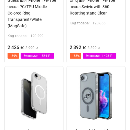
Guess для iPhone 17e/16e
Uniq для iPhone 17e/16e
чехол PC/TPU Middle
чехол Swivix with 360-
Colored Ring
Rotating stand Clear
Transparent/White
Код товара:
120-366
(MagSafe)
Код товара:
120-299
2 426
2 392
Р
3 990
Р
3 890
Р
Р
- 39%
Экономия
1 564
- 38%
Экономия
1 498
Р
Р