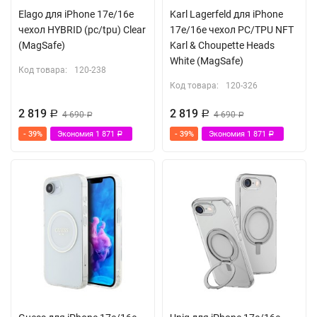
Elago для iPhone 17e/16e
Karl Lagerfeld для iPhone
чехол HYBRID (pc/tpu) Clear
17e/16e чехол PC/TPU NFT
(MagSafe)
Karl & Choupette Heads
White (MagSafe)
Код товара:
120-238
Код товара:
120-326
2 819
2 819
Р
4 690
Р
4 690
Р
Р
- 39%
Экономия
1 871
- 39%
Экономия
1 871
Р
Р