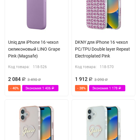
Uniq для iPhone 16 чехол
DKNY для iPhone 16 чехол
силиконовый LINO Grape
PC/TPU Double layer Repeat
Pink (Magsafe)
Electroplated Pink
Код товара:
118-526
Код товара:
118-570
2 084
1 912
Р
3 490
Р
3 090
Р
Р
- 40%
Экономия
1 406
- 38%
Экономия
1 178
Р
Р