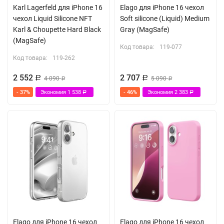
Karl Lagerfeld для iPhone 16
Elago для iPhone 16 чехол
чехол Liquid Silicone NFT
Soft silicone (Liquid) Medium
Karl & Choupette Hard Black
Gray (MagSafe)
(MagSafe)
Код товара:
119-077
Код товара:
119-262
2 552
2 707
Р
4 090
Р
5 090
Р
Р
- 37%
Экономия
1 538
- 46%
Экономия
2 383
Р
Р
Elago для iPhone 16 чехол
Elago для iPhone 16 чехол