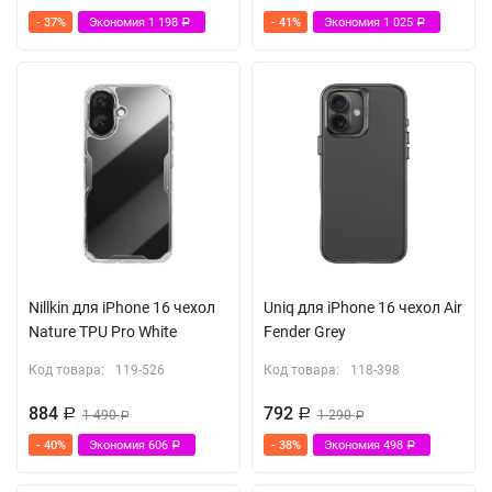
- 37%
Экономия
1 198
- 41%
Экономия
1 025
Р
Р
Nillkin для iPhone 16 чехол
Uniq для iPhone 16 чехол Air
Nature TPU Pro White
Fender Grey
Код товара:
119-526
Код товара:
118-398
884
792
Р
1 490
Р
1 290
Р
Р
- 40%
Экономия
606
- 38%
Экономия
498
Р
Р