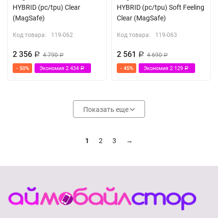
HYBRID (pc/tpu) Clear
HYBRID (pc/tpu) Soft Feeling
(MagSafe)
Clear (MagSafe)
Код товара:
119-062
Код товара:
119-063
2 356
2 561
Р
4 790
Р
4 690
Р
Р
- 50%
Экономия
2 434
- 45%
Экономия
2 129
Р
Р
Показать еще
1
2
3
→