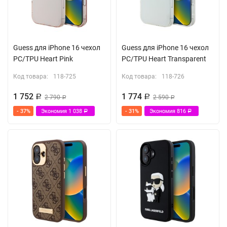
Guess для iPhone 16 чехол
Guess для iPhone 16 чехол
PC/TPU Heart Pink
PC/TPU Heart Transparent
Код товара:
118-725
Код товара:
118-726
1 752
1 774
Р
2 790
Р
2 590
Р
Р
- 37%
Экономия
1 038
- 31%
Экономия
816
Р
Р