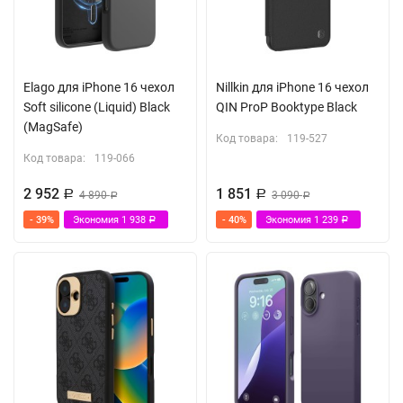
Elago для iPhone 16 чехол
Nillkin для iPhone 16 чехол
Soft silicone (Liquid) Black
QIN ProP Booktype Black
(MagSafe)
Код товара:
119-527
Код товара:
119-066
2 952
1 851
Р
4 890
Р
3 090
Р
Р
- 39%
Экономия
1 938
- 40%
Экономия
1 239
Р
Р