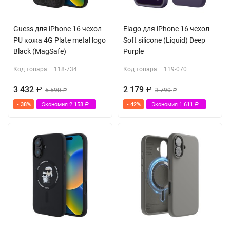
Guess для iPhone 16 чехол
Elago для iPhone 16 чехол
PU кожа 4G Plate metal logo
Soft silicone (Liquid) Deep
Black (MagSafe)
Purple
Код товара:
118-734
Код товара:
119-070
3 432
2 179
Р
5 590
Р
3 790
Р
Р
- 38%
Экономия
2 158
- 42%
Экономия
1 611
Р
Р