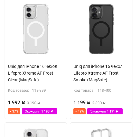
Uniq для iPhone 16 чехол
Uniq для iPhone 16 чехол
Lifepro Xtreme AF Frost
Lifepro Xtreme AF Frost
Clear (MagSafe)
Smoke (MagSafe)
Код товара:
118-399
Код товара:
118-400
1 992
1 199
Р
3 190
Р
2 390
Р
Р
- 37%
Экономия
1 198
- 49%
Экономия
1 191
Р
Р