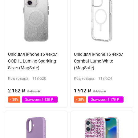
Uniq для iPhone 16 чехол
Uniq для iPhone 16 чехол
COEHL Lumino Sparkling
Combat Lume-White
Silver (MagSafe)
(MagSafe)
Код товара:
118-520
Код товара:
118-524
2 152
1 912
Р
3 490
Р
3 090
Р
Р
- 38%
Экономия
1 338
- 38%
Экономия
1 178
Р
Р