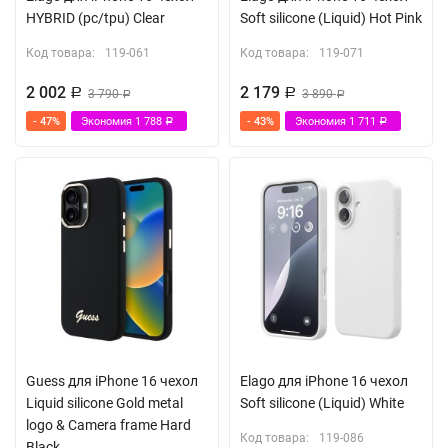
HYBRID (pc/tpu) Clear
Soft silicone (Liquid) Hot Pink
Код товара:
119-061
Код товара:
119-071
2 002
2 179
Р
3 790
Р
3 890
Р
Р
- 47%
Экономия
1 788
- 43%
Экономия
1 711
Р
Р
Guess для iPhone 16 чехол
Elago для iPhone 16 чехол
Liquid silicone Gold metal
Soft silicone (Liquid) White
logo & Camera frame Hard
Код товара:
119-086
Black