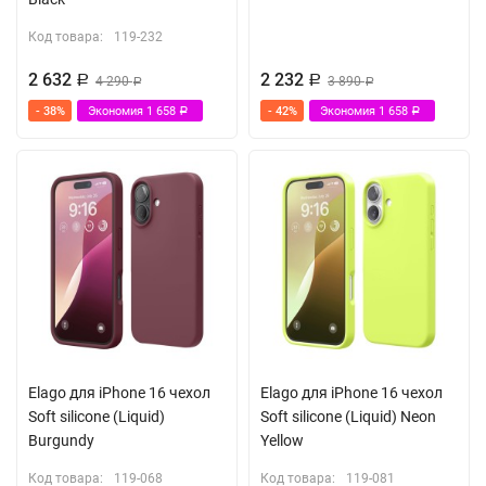
Код товара:
119-232
2 632
2 232
Р
4 290
Р
3 890
Р
Р
- 38%
Экономия
1 658
- 42%
Экономия
1 658
Р
Р
Elago для iPhone 16 чехол
Elago для iPhone 16 чехол
Soft silicone (Liquid)
Soft silicone (Liquid) Neon
Burgundy
Yellow
Код товара:
119-068
Код товара:
119-081