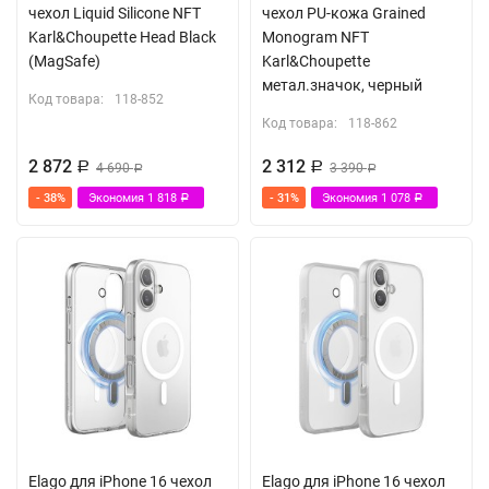
чехол Liquid Silicone NFT
чехол PU-кожа Grained
Karl&Choupette Head Black
Monogram NFT
(MagSafe)
Karl&Choupette
метал.значок, черный
Код товара:
118-852
Код товара:
118-862
2 872
2 312
Р
4 690
Р
3 390
Р
Р
- 38%
Экономия
1 818
- 31%
Экономия
1 078
Р
Р
Elago для iPhone 16 чехол
Elago для iPhone 16 чехол