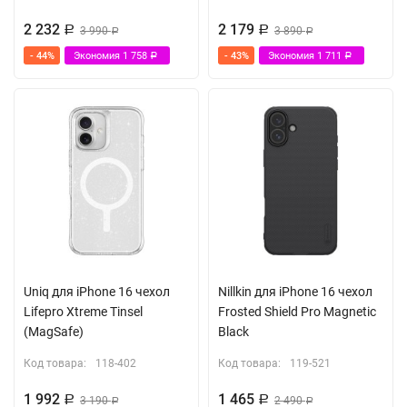
2 232
2 179
Р
3 990
Р
3 890
Р
Р
- 44%
Экономия
1 758
- 43%
Экономия
1 711
Р
Р
Uniq для iPhone 16 чехол
Nillkin для iPhone 16 чехол
Lifepro Xtreme Tinsel
Frosted Shield Pro Magnetic
(MagSafe)
Black
Код товара:
118-402
Код товара:
119-521
1 992
1 465
Р
3 190
Р
2 490
Р
Р