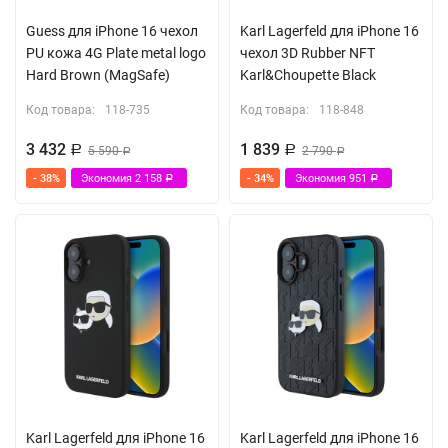
Guess для iPhone 16 чехол
Karl Lagerfeld для iPhone 16
PU кожа 4G Plate metal logo
чехол 3D Rubber NFT
Hard Brown (MagSafe)
Karl&Choupette Black
Код товара:
118-735
Код товара:
118-848
3 432
1 839
Р
5 590
Р
2 790
Р
Р
- 38%
Экономия
2 158
- 34%
Экономия
951
Р
Р
Karl Lagerfeld для iPhone 16
Karl Lagerfeld для iPhone 16