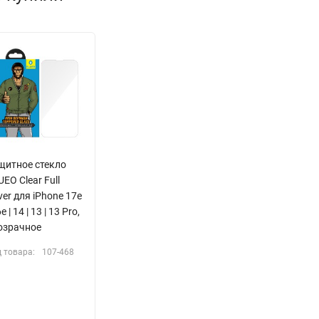
щитное стекло
EO Clear Full
er для iPhone 17e
6e | 14 | 13 | 13 Pro,
озрачное
 товара:
107-468