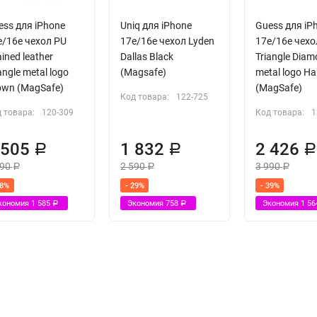
ess для iPhone
Uniq для iPhone
Guess для iP
e/16e чехол PU
17e/16e чехол Lyden
17e/16e чехо
ined leather
Dallas Black
Triangle Dia
angle metal logo
(Magsafe)
metal logo Ha
own (MagSafe)
(MagSafe)
Код товара:
122-725
 товара:
120-309
Код товара:
1
 505
1 832
2 426
Р
Р
090
2 590
3 990
Р
Р
Р
38%
- 29%
- 39%
кономия
1 585
Экономия
758
Экономия
1 5
Р
Р