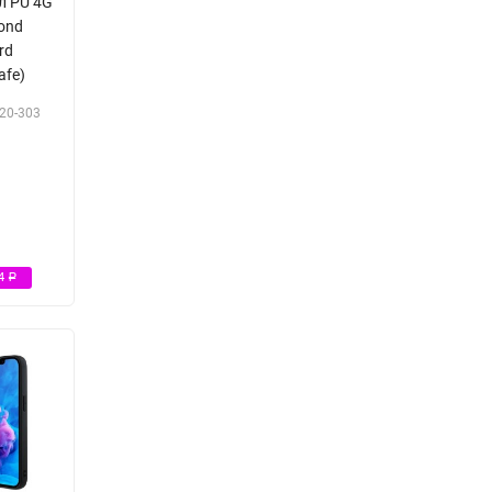
л PU 4G
mond
rd
afe)
20-303
Р
64
Р