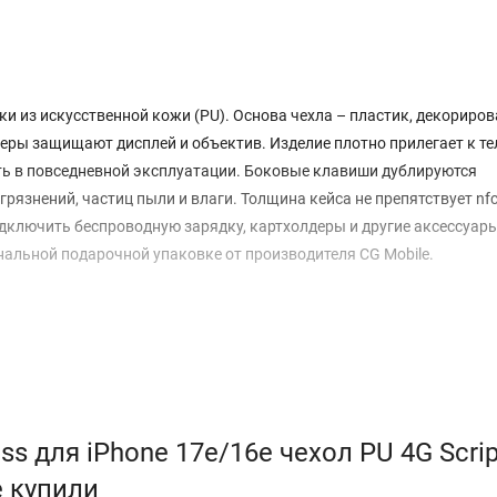
и из искусственной кожи (PU). Основа чехла – пластик, декориро
еры защищают дисплей и объектив. Изделие плотно прилегает к те
ть в повседневной эксплуатации. Боковые клавиши дублируются
знений, частиц пыли и влаги. Толщина кейса не препятствует nfc
дключить беспроводную зарядку, картхолдеры и другие аксессуары
нальной подарочной упаковке от производителя CG Mobile.
s для iPhone 17e/16e чехол PU 4G Scrip
е купили