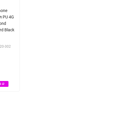
hone
л PU 4G
mond
rd Black
20-302
Р
64
Р