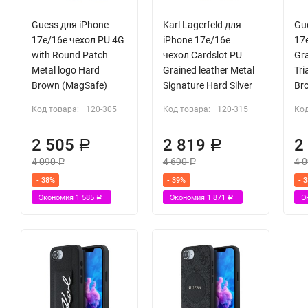
Guess для iPhone
Karl Lagerfeld для
Gu
17e/16e чехол PU 4G
iPhone 17e/16e
17
with Round Patch
чехол Cardslot PU
Gra
Metal logo Hard
Grained leather Metal
Tri
Brown (MagSafe)
Signature Hard Silver
Br
Код товара:
120-305
Код товара:
120-315
Код
2 505
2 819
2
Р
Р
4 090
4 690
4 
Р
Р
- 38%
- 39%
- 
Экономия
1 585
Экономия
1 871
Э
Р
Р