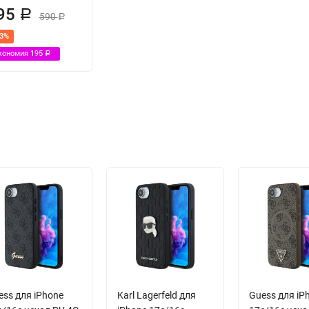
95
Р
590
Р
33%
кономия
195
Р
ess для iPhone
Karl Lagerfeld для
Guess для iP