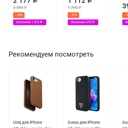
2 177
1 112
Р
Р
3
3 590
1 790
Р
Р
- 39%
- 37%
- 
Экономия
1 413
Экономия
678
Э
Р
Р
Рекомендуем посмотреть
Uniq для iPhone
Guess для iPhone
Gu