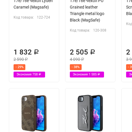
17e/16e чехол Lyden
17e/16e чехол PU
17
Caramel (Magsafe)
Grained leather
Scr
Triangle metal logo
Bl
Код товара:
122-724
Black (MagSafe)
Код
Код товара:
120-308
1 832
2 505
2
Р
Р
2 590
4 090
3 
Р
Р
- 29%
- 38%
- 
Экономия
758
Экономия
1 585
Э
Р
Р