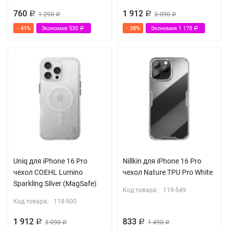
760
1 912
Р
1 290
Р
3 090
Р
Р
- 41%
Экономия
530
- 38%
Экономия
1 178
Р
Р
Uniq для iPhone 16 Pro
Nillkin для iPhone 16 Pro
чехол COEHL Lumino
чехол Nature TPU Pro White
Sparkling Silver (MagSafe)
Код товара:
119-549
Код товара:
118-500
1 912
833
Р
3 090
Р
1 490
Р
Р