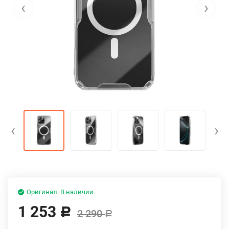
‹
›
‹
›
Оригинал. В наличии
1 253
Р
2 290
Р