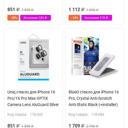
851
1 112
Р
1 390
Р
1 690
Р
Р
- 38%
Экономия
539
- 34%
Экономия
578
Р
Р
Uniq стекло для iPhone 16
BlueO стекло для iPhone 16
Pro/16 Pro Max OPTIX
Pro, Crystal Anti-Scratch
Camera Lens AluGuard Silver
Anti-Static Black (+installer)
Код товара:
118-442
Код товара:
118-384
851
1 709
Р
1 390
Р
2 790
Р
Р