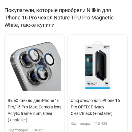
выполнены точно и аккуратно. Толщина кейса не
Покупатели, которые приобрели Nillkin для
препятствует NFC сигналу. Благодаря встроенному магниту
iPhone 16 Pro чехол Nature TPU Pro Magnetic
MagSafe, вы сможете легко подключить беспроводную
White, также купили
зарядку, картхолдер и другие аксессуары с таким креплением.
Товар поставляется в фирменной упаковке производителя.
Тонкий и легкий
Прозрачная задняя поверхность
Встроенный магнитный модуль MagSafe
Толщина: 0.6 мм
BlueO стекло для iPhone 16
Uniq стекло для iPhone 16
Pro/16 Pro Max, Camera lens
Pro OPTIX Privacy
Acrylic frame 3 шт. Clear
Clear/Black (+installer)
(+installer)
Код товара:
118-438
Код товара:
118-327