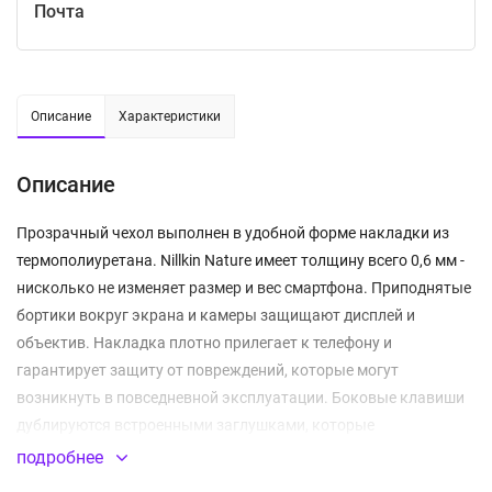
Почта
Описание
Характеристики
Описание
Прозрачный чехол выполнен в удобной форме накладки из
термополиуретана. Nillkin Nature имеет толщину всего 0,6 мм -
нисколько не изменяет размер и вес смартфона. Приподнятые
бортики вокруг экрана и камеры защищают дисплей и
объектив. Накладка плотно прилегает к телефону и
гарантирует защиту от повреждений, которые могут
возникнуть в повседневной эксплуатации. Боковые клавиши
дублируются встроенными заглушками, которые
предотвращают попадание внутрь частиц мусора и капель
подробнее
влаги. Все отверстия для разъемов, микрофона и камеры