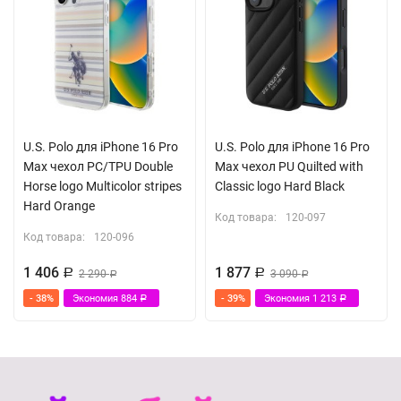
U.S. Polo для iPhone 16 Pro
U.S. Polo для iPhone 16 Pro
Max чехол PC/TPU Double
Max чехол PU Quilted with
Horse logo Multicolor stripes
Classic logo Hard Black
Hard Orange
Код товара:
120-097
Код товара:
120-096
1 406
1 877
Р
2 290
Р
3 090
Р
Р
- 38%
Экономия
884
- 39%
Экономия
1 213
Р
Р