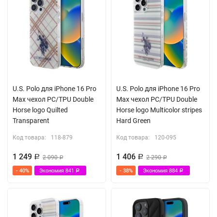
U.S. Polo для iPhone 16 Pro
U.S. Polo для iPhone 16 Pro
Max чехол PC/TPU Double
Max чехол PC/TPU Double
Horse logo Quilted
Horse logo Multicolor stripes
Transparent
Hard Green
Код товара:
118-879
Код товара:
120-095
1 249
1 406
Р
2 090
Р
2 290
Р
Р
- 40%
Экономия
841
- 38%
Экономия
884
Р
Р