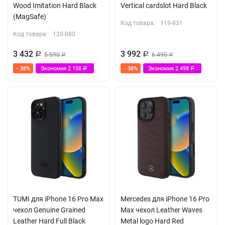
Wood Imitation Hard Black
Vertical cardslot Hard Black
(MagSafe)
Код товара:
119-831
Код товара:
120-080
3 432
3 992
Р
5 590
Р
6 490
Р
Р
- 38%
Экономия
2 158
- 38%
Экономия
2 498
Р
Р
TUMI для iPhone 16 Pro Max
Mercedes для iPhone 16 Pro
чехол Genuine Grained
Max чехол Leather Waves
Leather Hard Full Black
Metal logo Hard Red