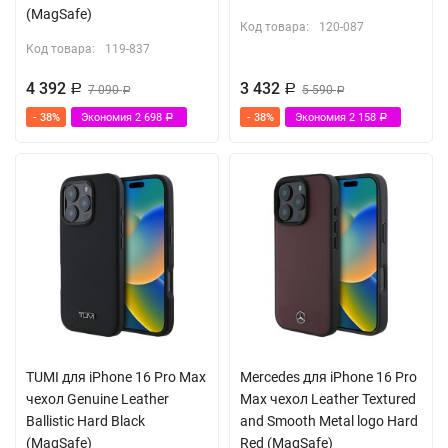
(MagSafe)
Код товара:
120-087
Код товара:
119-837
4 392
3 432
Р
7 090
Р
5 590
Р
Р
- 38%
Экономия
2 698
- 38%
Экономия
2 158
Р
Р
TUMI для iPhone 16 Pro Max
Mercedes для iPhone 16 Pro
чехол Genuine Leather
Max чехол Leather Textured
Ballistic Hard Black
and Smooth Metal logo Hard
(MagSafe)
Red (MagSafe)