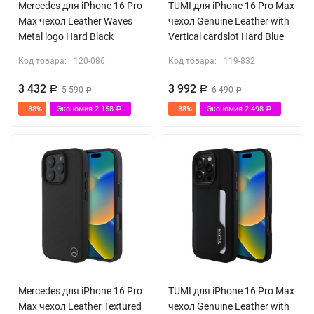
Mercedes для iPhone 16 Pro
TUMI для iPhone 16 Pro Max
Max чехол Leather Waves
чехол Genuine Leather with
Metal logo Hard Black
Vertical cardslot Hard Blue
Код товара:
120-086
Код товара:
119-832
3 432
3 992
Р
5 590
Р
6 490
Р
Р
- 38%
Экономия
2 158
- 38%
Экономия
2 498
Р
Р
Mercedes для iPhone 16 Pro
TUMI для iPhone 16 Pro Max
Max чехол Leather Textured
чехол Genuine Leather with