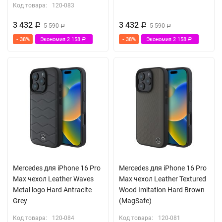
Код товара:
120-083
3 432
3 432
Р
5 590
Р
5 590
Р
Р
- 38%
Экономия
2 158
- 38%
Экономия
2 158
Р
Р
Mercedes для iPhone 16 Pro
Mercedes для iPhone 16 Pro
Max чехол Leather Waves
Max чехол Leather Textured
Metal logo Hard Antracite
Wood Imitation Hard Brown
Grey
(MagSafe)
Код товара:
120-084
Код товара:
120-081