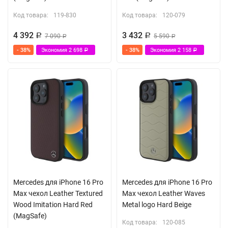
Код товара:
119-830
Код товара:
120-079
4 392
3 432
Р
7 090
Р
5 590
Р
Р
- 38%
Экономия
2 698
- 38%
Экономия
2 158
Р
Р
Mercedes для iPhone 16 Pro
Mercedes для iPhone 16 Pro
Max чехол Leather Textured
Max чехол Leather Waves
Wood Imitation Hard Red
Metal logo Hard Beige
(MagSafe)
Код товара:
120-085