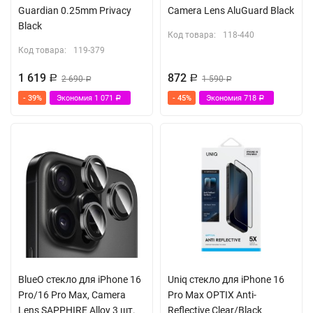
Guardian 0.25mm Privacy
Camera Lens AluGuard Black
Black
Код товара:
118-440
Код товара:
119-379
1 619
872
Р
2 690
Р
1 590
Р
Р
- 39%
Экономия
1 071
- 45%
Экономия
718
Р
Р
BlueO стекло для iPhone 16
Uniq стекло для iPhone 16
Pro/16 Pro Max, Camera
Pro Max OPTIX Anti-
Lens SAPPHIRE Alloy 3 шт.
Reflective Clear/Black