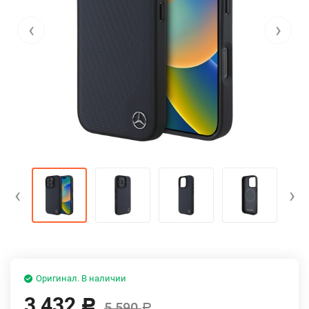
‹
›
‹
›
Оригинал. В наличии
3 432
Р
5 590
Р