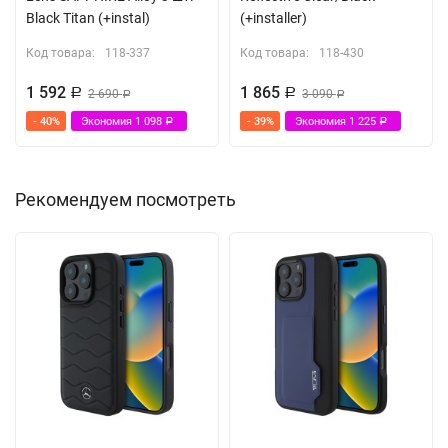
Black Titan (+instal)
(+installer)
Код товара:
118-337
Код товара:
118-430
1 592
1 865
Р
2 690
Р
3 090
Р
Р
- 40%
Экономия
1 098
- 39%
Экономия
1 225
Р
Р
Рекомендуем посмотреть