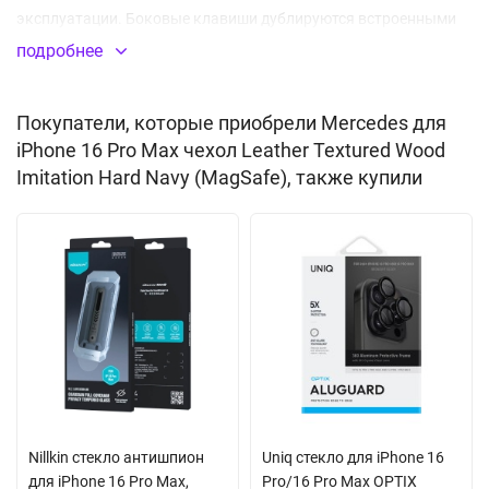
эксплуатации. Боковые клавиши дублируются встроенными
заглушками, которые предотвращают попадание внутрь
подробнее
частиц мусора и капель влаги. Все отверстия для разъемов,
микрофона и камеры выполнены точно и аккуратно. Толщина
Покупатели, которые приобрели Mercedes для
кейса не препятствует NFC сигналу. Благодаря встроенному
iPhone 16 Pro Max чехол Leather Textured Wood
магниту MagSafe вы сможете легко подключить беспроводную
Imitation Hard Navy (MagSafe), также купили
зарядку, картхолдер и другие аксессуары с таким креплением.
Дополняет дизайн металлический логотип представленного
бренда. Товар поставляется в фирменной упаковке
производителя CG Mobile.
Встроенный магнитный модуль MagSafe
Nillkin стекло антишпион
Uniq стекло для iPhone 16
для iPhone 16 Pro Max,
Pro/16 Pro Max OPTIX