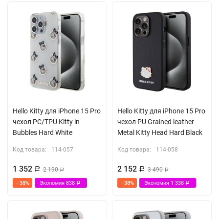
Hello Kitty для iPhone 15 Pro
Hello Kitty для iPhone 15 Pro
чехол PC/TPU Kitty in
чехол PU Grained leather
Bubbles Hard White
Metal Kitty Head Hard Black
Код товара:
114-057
Код товара:
114-058
1 352
2 152
Р
2 190
Р
3 490
Р
Р
- 38%
Экономия
838
- 38%
Экономия
1 338
Р
Р