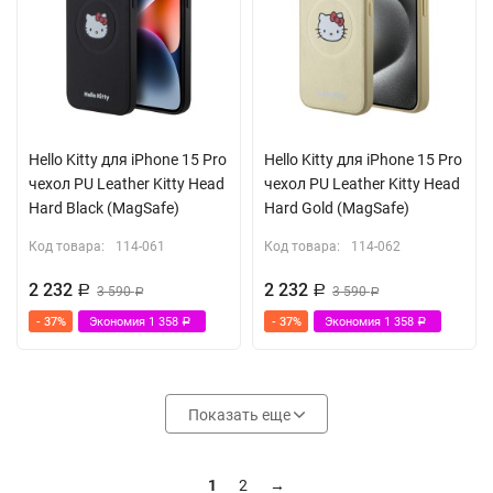
Hello Kitty для iPhone 15 Pro
Hello Kitty для iPhone 15 Pro
чехол PU Leather Kitty Head
чехол PU Leather Kitty Head
Hard Black (MagSafe)
Hard Gold (MagSafe)
Код товара:
114-061
Код товара:
114-062
2 232
2 232
Р
3 590
Р
3 590
Р
Р
- 37%
Экономия
1 358
- 37%
Экономия
1 358
Р
Р
Показать еще
1
2
→