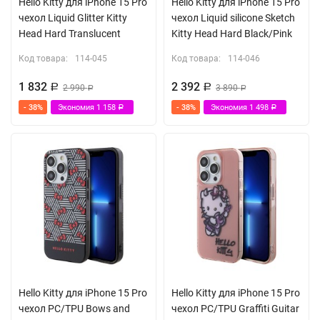
Hello Kitty для iPhone 15 Pro
Hello Kitty для iPhone 15 Pro
чехол Liquid Glitter Kitty
чехол Liquid silicone Sketch
Head Hard Translucent
Kitty Head Hard Black/Pink
Код товара:
114-045
Код товара:
114-046
1 832
2 392
Р
2 990
Р
3 890
Р
Р
- 38%
Экономия
1 158
- 38%
Экономия
1 498
Р
Р
Hello Kitty для iPhone 15 Pro
Hello Kitty для iPhone 15 Pro
чехол PC/TPU Bows and
чехол PC/TPU Graffiti Guitar