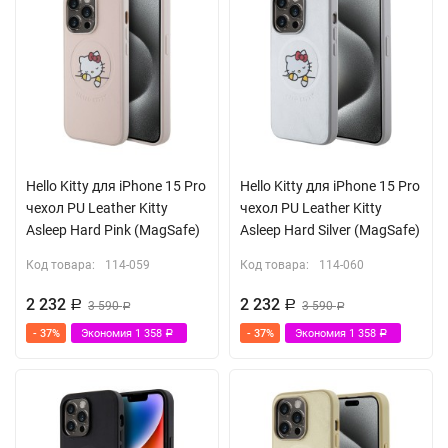
Hello Kitty для iPhone 15 Pro
Hello Kitty для iPhone 15 Pro
чехол PU Leather Kitty
чехол PU Leather Kitty
Asleep Hard Pink (MagSafe)
Asleep Hard Silver (MagSafe)
Код товара:
114-059
Код товара:
114-060
2 232
2 232
Р
3 590
Р
3 590
Р
Р
- 37%
Экономия
1 358
- 37%
Экономия
1 358
Р
Р