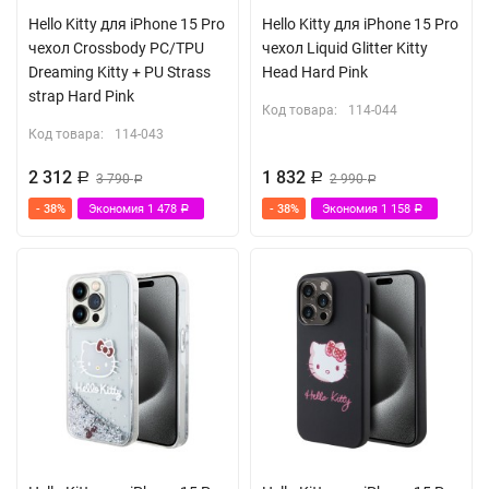
Hello Kitty для iPhone 15 Pro
Hello Kitty для iPhone 15 Pro
чехол Crossbody PC/TPU
чехол Liquid Glitter Kitty
Dreaming Kitty + PU Strass
Head Hard Pink
strap Hard Pink
Код товара:
114-044
Код товара:
114-043
2 312
1 832
Р
3 790
Р
2 990
Р
Р
- 38%
Экономия
1 478
- 38%
Экономия
1 158
Р
Р