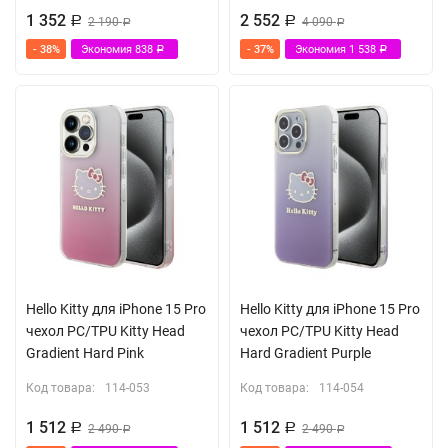
1 352
2 552
Р
2 190
Р
4 090
Р
Р
- 38%
Экономия
838
- 37%
Экономия
1 538
Р
Р
Hello Kitty для iPhone 15 Pro
Hello Kitty для iPhone 15 Pro
чехол PC/TPU Kitty Head
чехол PC/TPU Kitty Head
Gradient Hard Pink
Hard Gradient Purple
Код товара:
114-053
Код товара:
114-054
1 512
1 512
Р
2 490
Р
2 490
Р
Р