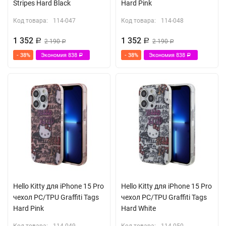
Stripes Hard Black
Hard Pink
Код товара:
114-047
Код товара:
114-048
1 352
1 352
Р
2 190
Р
2 190
Р
Р
- 38%
Экономия
838
- 38%
Экономия
838
Р
Р
Hello Kitty для iPhone 15 Pro
Hello Kitty для iPhone 15 Pro
чехол PC/TPU Graffiti Tags
чехол PC/TPU Graffiti Tags
Hard Pink
Hard White