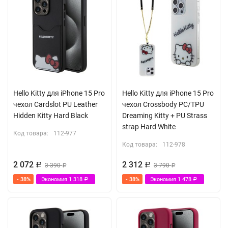
Hello Kitty для iPhone 15 Pro
Hello Kitty для iPhone 15 Pro
чехол Cardslot PU Leather
чехол Crossbody PC/TPU
Hidden Kitty Hard Black
Dreaming Kitty + PU Strass
strap Hard White
Код товара:
112-977
Код товара:
112-978
2 072
2 312
Р
3 390
Р
3 790
Р
Р
- 38%
Экономия
1 318
- 38%
Экономия
1 478
Р
Р