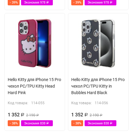
- 39%
Экономия
978
- 39%
Экономия
978
Р
Р
Hello Kitty для iPhone 15 Pro
Hello Kitty для iPhone 15 Pro
чехол PC/TPU Kitty Head
чехол PC/TPU Kitty in
Hard Pink
Bubbles Hard Black
Код товара:
114-055
Код товара:
114-056
1 352
1 352
Р
2 190
Р
2 190
Р
Р
- 38%
Экономия
838
- 38%
Экономия
838
Р
Р