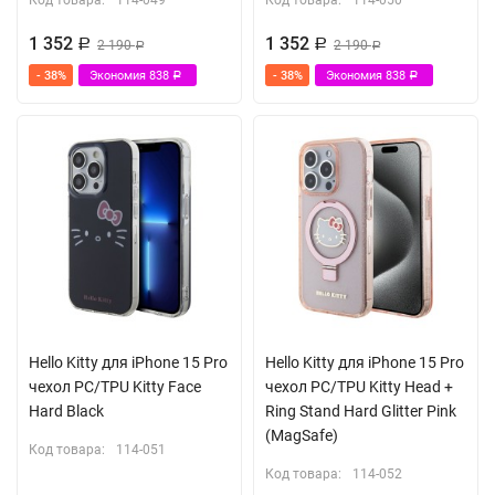
Код товара:
114-049
Код товара:
114-050
1 352
1 352
Р
2 190
Р
2 190
Р
Р
- 38%
Экономия
838
- 38%
Экономия
838
Р
Р
Hello Kitty для iPhone 15 Pro
Hello Kitty для iPhone 15 Pro
чехол PC/TPU Kitty Face
чехол PC/TPU Kitty Head +
Hard Black
Ring Stand Hard Glitter Pink
(MagSafe)
Код товара:
114-051
Код товара:
114-052