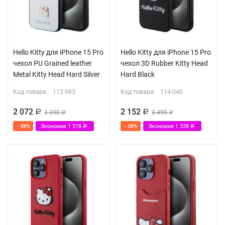
Hello Kitty для iPhone 15 Pro
Hello Kitty для iPhone 15 Pro
чехол PU Grained leather
чехол 3D Rubber Kitty Head
Metal Kitty Head Hard Silver
Hard Black
Код товара:
112-983
Код товара:
114-040
2 072
2 152
Р
3 390
Р
3 490
Р
Р
- 38%
Экономия
1 318
- 38%
Экономия
1 338
Р
Р