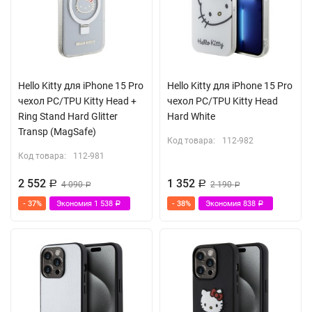
Hello Kitty для iPhone 15 Pro
Hello Kitty для iPhone 15 Pro
чехол PC/TPU Kitty Head +
чехол PC/TPU Kitty Head
Ring Stand Hard Glitter
Hard White
Transp (MagSafe)
Код товара:
112-982
Код товара:
112-981
2 552
1 352
Р
4 090
Р
2 190
Р
Р
- 37%
Экономия
1 538
- 38%
Экономия
838
Р
Р