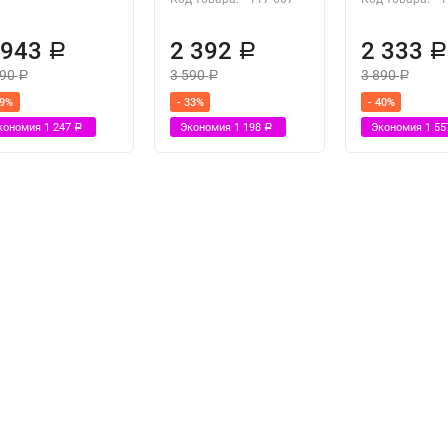
 943
2 392
2 333
Р
Р
190
3 590
3 890
Р
Р
Р
39%
- 33%
- 40%
кономия
1 247
Экономия
1 198
Экономия
1 5
Р
Р