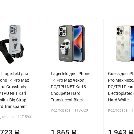
l Lagerfeld для
Lagerfeld для iPhone
Guess для iP
hone 14 Pro Max
14 Pro Max чехол
Pro Max чехо
хол Crossbody
PC/TPU NFT Karl &
PC/TPU Peony 
/TPU NFT Karl
Choupette Hard
Electroplated
nik + Big Strap
Translucent Black
Hard White
rd Transparent
Код товара:
118-020
Код товара:
1
 товара:
117-593
 723
1 865
1 943
Р
Р