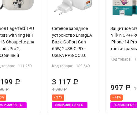
хол Lagerfeld TPU
Сетевое зарядное
Защитное ст
tters with ring NFT
устройство EnergEA
Nillkin CP+P
l & Choupette для
Bazic GoPort Gan
iPhone 14 Pro
pods Pro 2,
65W, 2USB-C PD +
тонкая рамк
озрачный
USB-A PPS/QC3.0
Код товара:
1
 товара:
111-259
Код товара:
109-549
 199
3 117
Р
Р
997
Р
1
190
4 990
Р
Р
45%
- 37%
- 41%
кономия
991
Экономия
1 873
Экономия
693
Р
Р