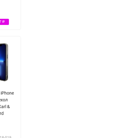
47
Р
 iPhone
ехол
arl &
rd
18-019