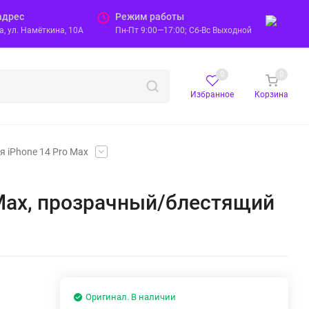
адрес
Режим работы
, ул. Намёткина, 10А
Пн-Пт 9:00—17:00; Сб-Вс Выходной
0
0
Избранное
Корзина
я iPhone 14 Pro Max
o Max, прозрачный/блестящий
Оригинал. В наличии