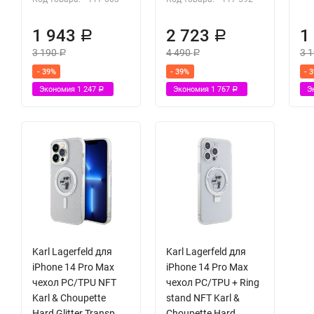
1 943
2 723
1
Р
Р
3 190
4 490
3 
Р
Р
- 39%
- 39%
- 
Экономия
1 247
Экономия
1 767
Э
Р
Р
Karl Lagerfeld для
Karl Lagerfeld для
iPhone 14 Pro Max
iPhone 14 Pro Max
чехол PC/TPU NFT
чехол PC/TPU + Ring
Karl & Choupette
stand NFT Karl &
Hard Glitter Transp
Choupette Hard