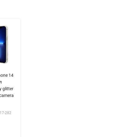
hone 14
л
glitter
 camera
17-282
Р