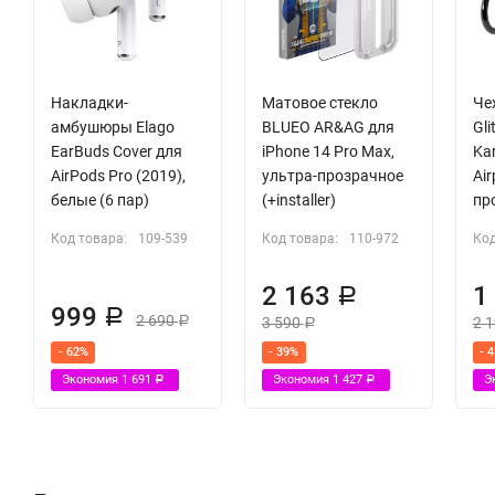
Накладки-
Матовое стекло
Че
амбушюры Elago
BLUEO AR&AG для
Gli
EarBuds Cover для
iPhone 14 Pro Max,
Kar
AirPods Pro (2019),
ультра-прозрачное
Air
белые (6 пар)
(+installer)
пр
Код товара:
109-539
Код товара:
110-972
Код
2 163
1
Р
999
Р
2 690
3 590
2 
Р
Р
- 62%
- 39%
- 
Экономия
1 691
Экономия
1 427
Э
Р
Р