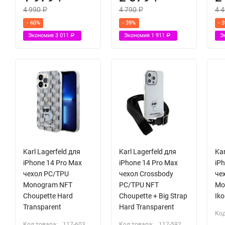
4 990
4 790
4 
Р
Р
- 60%
- 39%
- 
Экономия
3 011
Экономия
1 911
Э
Р
Р
Karl Lagerfeld для
Karl Lagerfeld для
Kar
iPhone 14 Pro Max
iPhone 14 Pro Max
iP
чехол PC/TPU
чехол Crossbody
че
Monogram NFT
PC/TPU NFT
Mo
Choupette Hard
Choupette + Big Strap
Iko
Transparent
Hard Transparent
Код
Код товара:
117-603
Код товара:
117-592