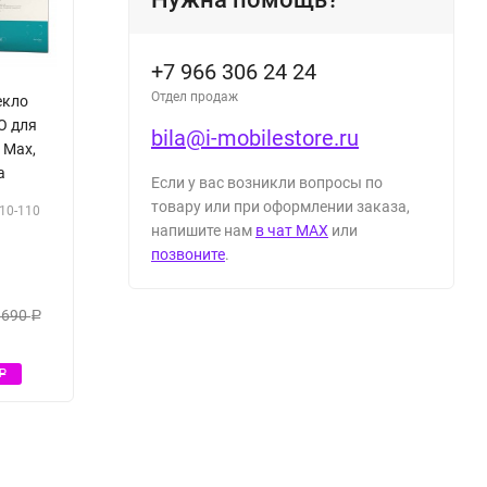
+7 966 306 24 24
Отдел продаж
екло
RO для
bila@i-mobilestore.ru
 Max,
а
Если у вас возникли вопросы по
товару или при оформлении заказа,
10-110
напишите нам
в чат MAX
или
позвоните
.
 690
Р
Р