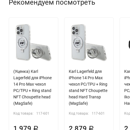
Рекомендуем посмотреть
(Уценка) Karl
Karl Lagerfeld для
Kar
Lagerfeld для iPhone
iPhone 14 Pro Max
iP
14 Pro Max чехол
чехол PC/TPU + Ring
че
PC/TPU + Ring stand
stand NFT Choupette
PC
NFT Choupette head
head Hard Transp
Iko
(MagSafe)
(MagSafe)
Ha
Код товара:
117-601
Код товара:
117-601
Код
1 979
2 879
2
Р
Р