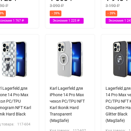
490
3 090
3 190
Р
Р
Р
39%
- 39%
- 39%
кономия
1 767
Экономия
1 225
Экономия
1 2
Р
Р
l Lagerfeld для
Karl Lagerfeld для
Lagerfeld для
hone 14 Pro Max
iPhone 14 Pro Max
14 Pro Max ч
хол PC/TPU
чехол PC/TPU NFT
PC/TPU NFT K
nogram NFT Karl
Karl Ikonik Hard
Choupette Ha
nik Hard Black
Transparent
Glitter Black
(MagSafe)
(MagSafe)
 товара:
117-604
Код товара:
117-607
Код товара:
1