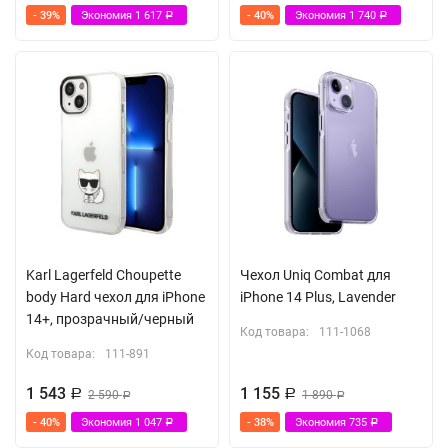
- 39%
Экономия
1 617
- 40%
Экономия
1 740
Р
Р
Karl Lagerfeld Choupette
Чехол Uniq Combat для
body Hard чехол для iPhone
iPhone 14 Plus, Lavender
14+, прозрачный/черный
Код товара:
111-1068
Код товара:
111-891
1 543
1 155
Р
2 590
Р
1 890
Р
Р
- 40%
Экономия
1 047
- 38%
Экономия
735
Р
Р