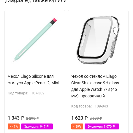
(MagSafe), также купили
Матовая поверхность, не оставляет отпечатков
Материал:
пластик
(PC), термополиуретан (TPU)
Цвет: прозрачный
Чехол Elago Silicone для
Чехол со стеклом Elago
стилуса Apple Pencil 2, Mint
Clear Shield case 9H glass
для Apple Watch 7/8 (45
Код товара:
107-309
мм), прозрачный
Код товара:
109-843
1 343
1 620
Р
2 290
Р
2 690
Р
Р
- 41%
Экономия
947
- 39%
Экономия
1 070
Р
Р