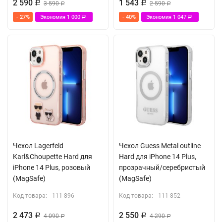
2 590
1 543
Р
3 590
Р
2 590
Р
Р
- 27%
Экономия
1 000
- 40%
Экономия
1 047
Р
Р
Чехол Lagerfeld
Чехол Guess Metal outline
Karl&Choupette Hard для
Hard для iPhone 14 Plus,
iPhone 14 Plus, розовый
прозрачный/серебристый
(MagSafe)
(MagSafe)
Код товара:
111-896
Код товара:
111-852
2 473
2 550
Р
4 090
Р
4 290
Р
Р