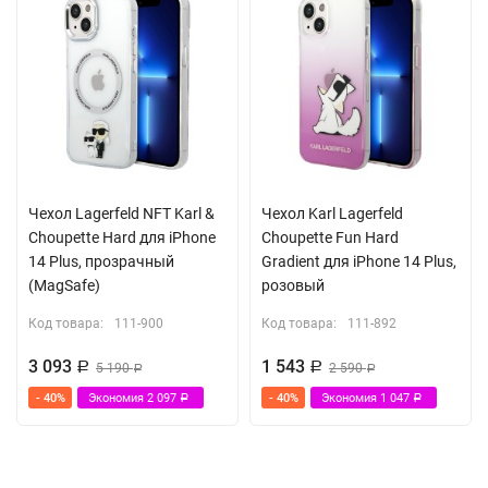
Чехол Lagerfeld NFT Karl &
Чехол Karl Lagerfeld
Choupette Hard для iPhone
Choupette Fun Hard
14 Plus, прозрачный
Gradient для iPhone 14 Plus,
(MagSafe)
розовый
Код товара:
111-900
Код товара:
111-892
3 093
1 543
Р
5 190
Р
2 590
Р
Р
- 40%
Экономия
2 097
- 40%
Экономия
1 047
Р
Р