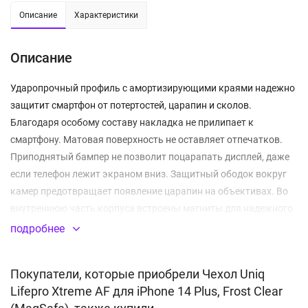
Описание
Характеристики
Описание
Ударопрочный профиль с амортизирующими краями надежно
защитит смартфон от потертостей, царапин и сколов.
Благодаря особому составу накладка не прилипает к
смартфону. Матовая поверхность не оставляет отпечатков.
Приподнятый бампер не позволит поцарапать дисплей, даже
если телефон лежит экраном вниз. Защитный ободок вокруг
камер предотвращает появление царапин на объективах. Во
внутреннюю часть корпуса встроены магниты для надежного
сцепления с устройствами MagSafe.
подробнее
Прозрачная задняя поверхность
Покупатели, которые приобрели Чехол Uniq
Ударопоглощающий термополиуретан + поликарбонат
Lifepro Xtreme AF для iPhone 14 Plus, Frost Clear
Встроенный магнитный модуль MagSafe