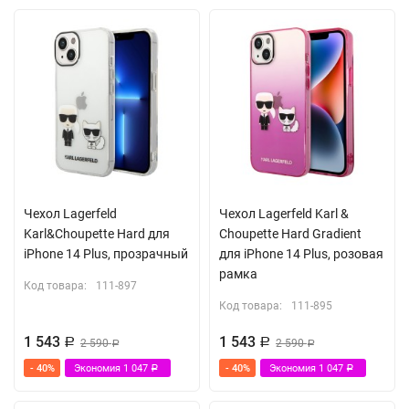
Чехол Lagerfeld
Чехол Lagerfeld Karl &
Karl&Choupette Hard для
Choupette Hard Gradient
iPhone 14 Plus, прозрачный
для iPhone 14 Plus, розовая
рамка
Код товара:
111-897
Код товара:
111-895
1 543
1 543
Р
2 590
Р
2 590
Р
Р
- 40%
Экономия
1 047
- 40%
Экономия
1 047
Р
Р