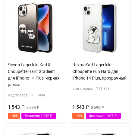
Чехол Lagerfeld Karl &
Чехол Karl Lagerfeld
Choupette Hard Gradient
Choupette Fun Hard для
для iPhone 14 Plus, черная
iPhone 14 Plus, прозрачный
рамка
Код товара:
111-893
Код товара:
111-894
1 543
1 543
Р
2 590
Р
2 590
Р
Р
- 40%
Экономия
1 047
- 40%
Экономия
1 047
Р
Р