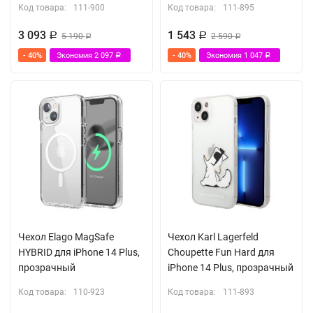
Код товара:
111-900
Код товара:
111-895
3 093
1 543
Р
5 190
Р
2 590
Р
Р
- 40%
Экономия
2 097
- 40%
Экономия
1 047
Р
Р
Чехол Elago MagSafe
Чехол Karl Lagerfeld
HYBRID для iPhone 14 Plus,
Choupette Fun Hard для
прозрачный
iPhone 14 Plus, прозрачный
Код товара:
110-923
Код товара:
111-893