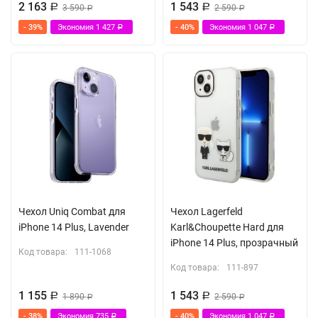
2 163
1 543
Р
3 590
Р
2 590
Р
Р
- 39%
Экономия
1 427
- 40%
Экономия
1 047
Р
Р
Чехол Uniq Combat для
Чехол Lagerfeld
iPhone 14 Plus, Lavender
Karl&Choupette Hard для
iPhone 14 Plus, прозрачный
Код товара:
111-1068
Код товара:
111-897
1 155
1 543
Р
1 890
Р
2 590
Р
Р
- 38%
Экономия
735
- 40%
Экономия
1 047
Р
Р