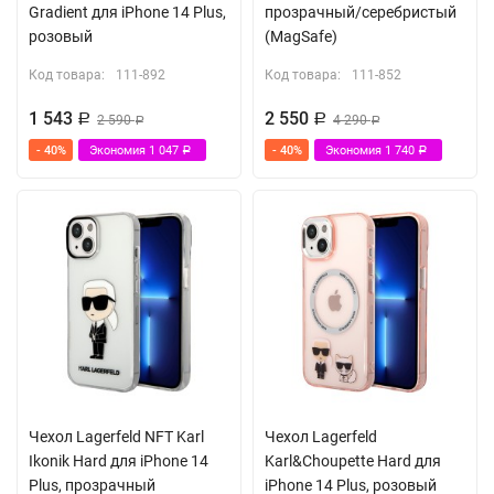
Gradient для iPhone 14 Plus,
прозрачный/серебристый
розовый
(MagSafe)
Код товара:
111-892
Код товара:
111-852
1 543
2 550
Р
2 590
Р
4 290
Р
Р
- 40%
Экономия
1 047
- 40%
Экономия
1 740
Р
Р
Чехол Lagerfeld NFT Karl
Чехол Lagerfeld
Ikonik Hard для iPhone 14
Karl&Choupette Hard для
Plus, прозрачный
iPhone 14 Plus, розовый