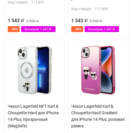
Код товара:
111-891
Код товара:
111-894
1 543
1 543
Р
2 590
Р
2 590
Р
Р
- 40%
Экономия
1 047
- 40%
Экономия
1 047
Р
Р
Чехол Lagerfeld NFT Karl &
Чехол Lagerfeld Karl &
Choupette Hard для iPhone
Choupette Hard Gradient
14 Plus, прозрачный
для iPhone 14 Plus, розовая
(MagSafe)
рамка