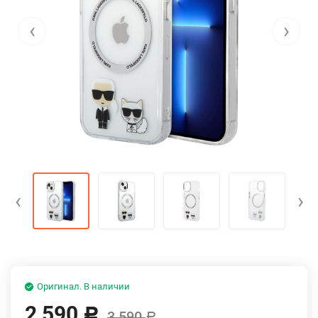
‹
›
‹
›
Оригинал. В наличии
2 590
Р
3 590
Р