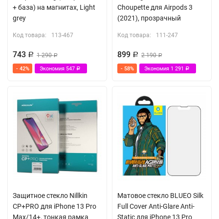
+ база) на магнитах, Light
Choupette для Airpods 3
grey
(2021), прозрачный
Код товара:
113-467
Код товара:
111-247
743
899
Р
1 290
Р
2 190
Р
Р
- 42%
Экономия
547
- 58%
Экономия
1 291
Р
Р
Защитное стекло Nillkin
Матовое стекло BLUEO Silk
CP+PRO для iPhone 13 Pro
Full Cover Anti-Glare Anti-
Max/14+, тонкая рамка
Static для iPhone 13 Pro