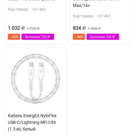
Max/14+
Код товара:
107-460
Код товара:
107-463
1 032
834
Р
1 790
Р
1 390
Р
Р
- 42%
Экономия
758
- 40%
Экономия
556
Р
Р
Кабель EnergEA NyloFlex
USB-С/Lightning MFi C94
(1.5 м), белый