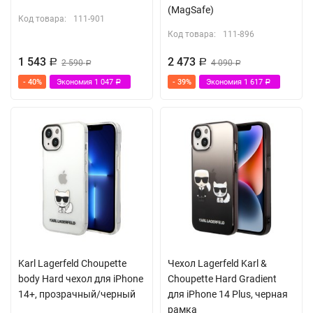
(MagSafe)
Код товара:
111-901
Код товара:
111-896
1 543
2 473
Р
2 590
Р
4 090
Р
Р
- 40%
Экономия
1 047
- 39%
Экономия
1 617
Р
Р
Karl Lagerfeld Choupette
Чехол Lagerfeld Karl &
body Hard чехол для iPhone
Choupette Hard Gradient
14+, прозрачный/черный
для iPhone 14 Plus, черная
рамка