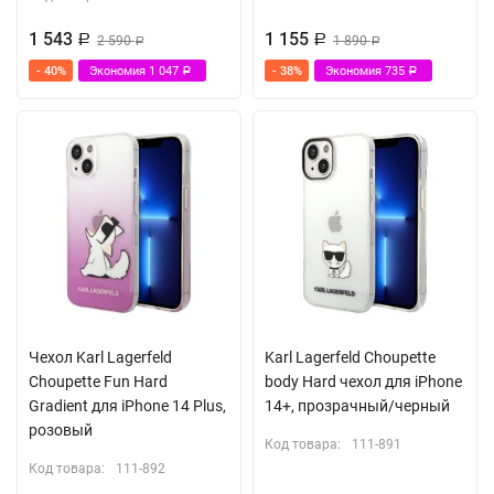
1 543
1 155
Р
2 590
Р
1 890
Р
Р
- 40%
Экономия
1 047
- 38%
Экономия
735
Р
Р
Чехол Karl Lagerfeld
Karl Lagerfeld Choupette
Choupette Fun Hard
body Hard чехол для iPhone
Gradient для iPhone 14 Plus,
14+, прозрачный/черный
розовый
Код товара:
111-891
Код товара:
111-892