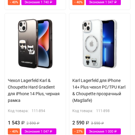
- 40%
Экономия
1 740
- 40%
Экономия
1 047
Р
Р
Чехол Lagerfeld Karl &
Karl Lagerfeld для iPhone
Choupette Hard Gradient
14+ Plus чехол PC/TPU Karl
для iPhone 14 Plus, черная
& Choupette прозрачный
рамка
(MagSafe)
Код товара:
111-894
Код товара:
111-898
1 543
2 590
Р
2 590
Р
3 590
Р
Р
- 40%
Экономия
1 047
- 27%
Экономия
1 000
Р
Р