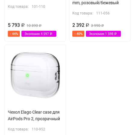
mm, розовый/бежевый
Код товара:
101-110
Код товара:
111-056
5 793
2 392
Р
10 390
Р
3 990
Р
Р
- 44%
Экономия
4 597
- 40%
Экономия
1 598
Р
Р
Чехол Elago Clear case для
AirPods Pro 2, прозрачный
Код товара:
110-952