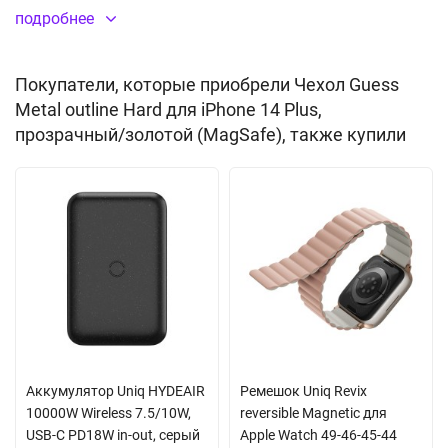
Встроенный магнитный модуль MagSafe
подробнее
Материал:
пластик
, термопластичный полиуретан
(PC+TPU)
Покупатели, которые приобрели Чехол Guess
Цвет: прозрачный/золотой
Metal outline Hard для iPhone 14 Plus,
прозрачный/золотой (MagSafe), также купили
Аккумулятор Uniq HYDEAIR
Ремешок Uniq Revix
10000W Wireless 7.5/10W,
reversible Magnetic для
USB-C PD18W in-out, серый
Apple Watch 49-46-45-44