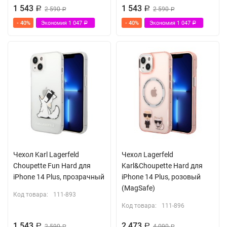
1 543
1 543
Р
2 590
Р
2 590
Р
Р
- 40%
Экономия
1 047
- 40%
Экономия
1 047
Р
Р
Чехол Karl Lagerfeld
Чехол Lagerfeld
Choupette Fun Hard для
Karl&Choupette Hard для
iPhone 14 Plus, прозрачный
iPhone 14 Plus, розовый
(MagSafe)
Код товара:
111-893
Код товара:
111-896
1 543
2 473
Р
2 590
Р
4 090
Р
Р