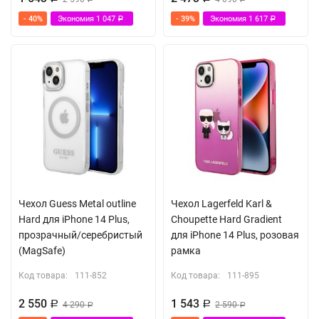
- 40%
Экономия
1 047
- 39%
Экономия
1 617
Р
Р
Чехол Guess Metal outline
Чехол Lagerfeld Karl &
Hard для iPhone 14 Plus,
Choupette Hard Gradient
прозрачный/серебристый
для iPhone 14 Plus, розовая
(MagSafe)
рамка
Код товара:
111-852
Код товара:
111-895
2 550
1 543
Р
4 290
Р
2 590
Р
Р