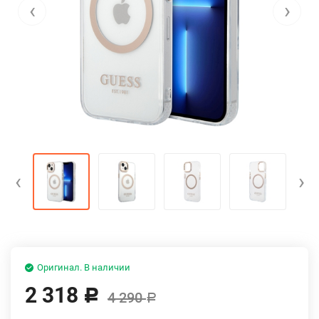
‹
›
‹
›
Оригинал. В наличии
2 318
Р
4 290
Р