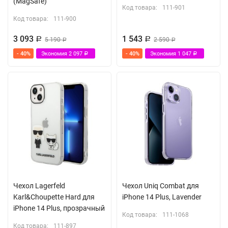
(MagSafe)
Код товара:
111-901
Код товара:
111-900
3 093
1 543
Р
5 190
Р
2 590
Р
Р
- 40%
Экономия
2 097
- 40%
Экономия
1 047
Р
Р
Чехол Lagerfeld
Чехол Uniq Combat для
Karl&Choupette Hard для
iPhone 14 Plus, Lavender
iPhone 14 Plus, прозрачный
Код товара:
111-1068
Код товара:
111-897