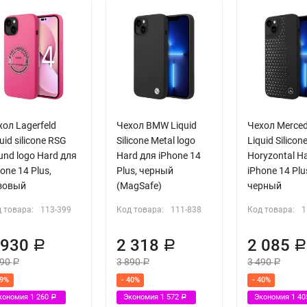
ол Lagerfeld
Чехол BMW Liquid
Чехол Merce
uid silicone RSG
Silicone Metal logo
Liquid Silicon
und logo Hard для
Hard для iPhone 14
Horyzontal H
one 14 Plus,
Plus, черный
iPhone 14 Plu
зовый
(MagSafe)
черный
 товара:
113-399
Код товара:
111-838
Код товара:
1
 930
2 318
2 085
Р
Р
190
3 890
3 490
Р
Р
Р
39%
- 40%
- 40%
кономия
1 260
Экономия
1 572
Экономия
1 4
Р
Р