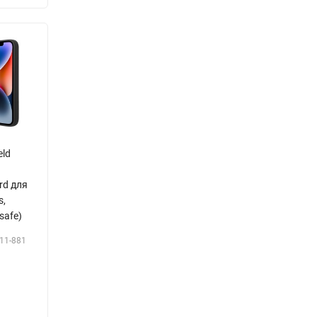
eld
e
rd для
s,
safe)
11-881
Р