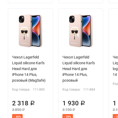
Чехол Lagerfeld
Чехол Lagerfeld
Чех
Liquid silicone Karl's
Liquid silicone Karl's
Liq
Head Hard для
Head Hard для
log
iPhone 14 Plus,
iPhone 14 Plus,
14 
розовый (MagSafe)
розовый
Код
Код товара:
111-885
Код товара:
111-884
2 318
1 930
1
Р
Р
3 890
3 190
3 
Р
Р
- 40%
- 39%
- 