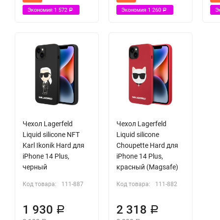
Экономия
1 572
Экономия
1 260
Э
Р
Р
Чехол Lagerfeld
Чехол Lagerfeld
Liquid silicone NFT
Liquid silicone
Karl Ikonik Hard для
Choupette Hard для
iPhone 14 Plus,
iPhone 14 Plus,
черный
красный (Magsafe)
Код товара:
111-887
Код товара:
111-882
1 930
2 318
Р
Р