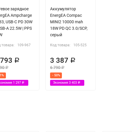
тевое зарядное
Аккумулятор
ergEA Ampcharge
EnergEA Compac
33, USB-C PD 30W
MINI2 10000 mah
SB-A 22.5W | PPS
18W PD QC 3.0/SCP,
W
серый
 товара:
109-967
Код товара:
105-525
 793
3 387
Р
Р
090
6 790
Р
Р
41%
- 50%
кономия
1 297
Экономия
3 403
Р
Р