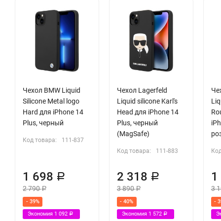
Чехол BMW Liquid
Чехол Lagerfeld
Чех
Silicone Metal logo
Liquid silicone Karl's
Liq
Hard для iPhone 14
Head для iPhone 14
Ro
Plus, черный
Plus, черный
iPh
(MagSafe)
ро
Код товара:
111-837
Код товара:
111-883
Код
1 698
2 318
1
Р
Р
2 790
3 890
3 
Р
Р
- 39%
- 40%
- 
Экономия
1 092
Экономия
1 572
Э
Р
Р