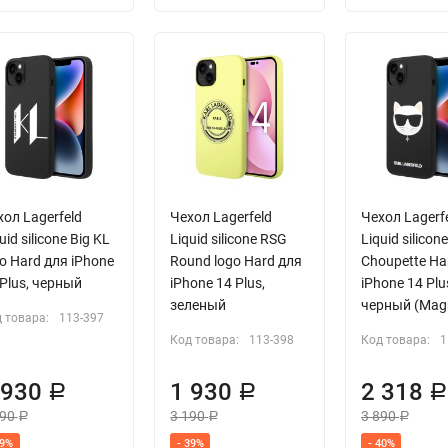
ол Lagerfeld
Чехол Lagerfeld
Чехол Lagerf
uid silicone Big KL
Liquid silicone RSG
Liquid silicon
o Hard для iPhone
Round logo Hard для
Choupette Ha
Plus, черный
iPhone 14 Plus,
iPhone 14 Plu
зеленый
черный (Mag
 товара:
113-397
Код товара:
113-398
Код товара:
1
 930
1 930
2 318
Р
Р
190
3 190
3 890
Р
Р
Р
39%
- 39%
- 40%