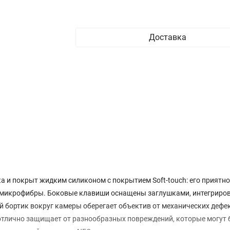
Доставка
а и покрыт жидким силиконом с покрытием Soft-touch: его приятн
 из микрофибры. Боковые клавиши оснащены заглушками, интегрир
ий бортик вокруг камеры оберегает объектив от механических дефе
я отлично защищает от разнообразных повреждений, которые могут