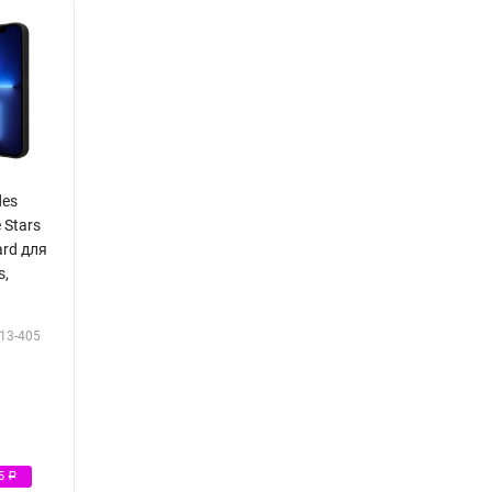
des
e Stars
ard для
s,
13-405
Р
05
Р