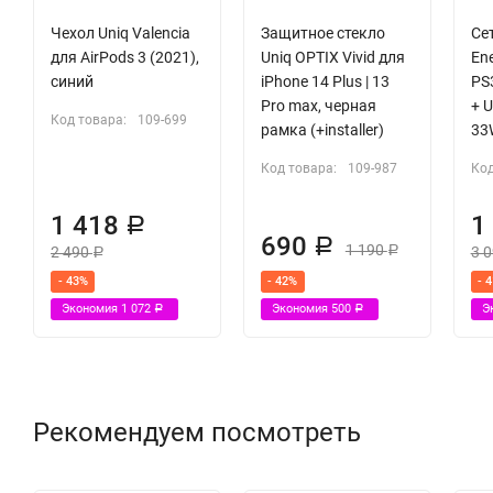
Чехол Uniq Valencia
Защитное стекло
Се
для AirPods 3 (2021),
Uniq OPTIX Vivid для
En
синий
iPhone 14 Plus | 13
PS
Pro max, черная
+ U
Код товара:
109-699
рамка (+installer)
33
Код товара:
109-987
Код
1 418
1
Р
690
Р
1 190
2 490
3 
Р
Р
- 43%
- 42%
- 
Экономия
1 072
Экономия
500
Э
Р
Р
Рекомендуем посмотреть