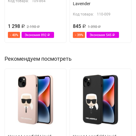
Код товара:
109-864
Lavender
Код товара:
110-009
1 298
845
Р
2 190
Р
1 390
Р
Р
- 40%
Экономия
892
- 39%
Экономия
545
Р
Р
Рекомендуем посмотреть