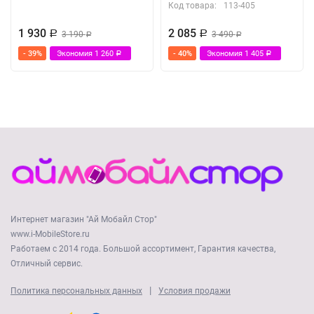
Код товара:
113-405
1 930
2 085
Р
3 190
Р
3 490
Р
Р
- 39%
Экономия
1 260
- 40%
Экономия
1 405
Р
Р
Интернет магазин "Ай Мобайл Стор"
www.i-MobileStore.ru
Работаем с 2014 года. Большой ассортимент, Гарантия качества,
Отличный сервис.
|
Политика персональных данных
Условия продажи