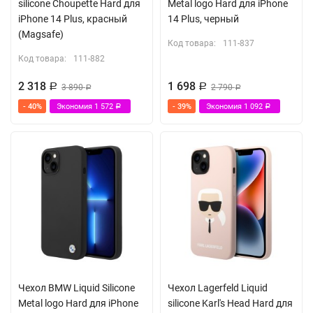
silicone Choupette Hard для
Metal logo Hard для iPhone
iPhone 14 Plus, красный
14 Plus, черный
(Magsafe)
Код товара:
111-837
Код товара:
111-882
2 318
1 698
Р
3 890
Р
2 790
Р
Р
- 40%
Экономия
1 572
- 39%
Экономия
1 092
Р
Р
Чехол BMW Liquid Silicone
Чехол Lagerfeld Liquid
Metal logo Hard для iPhone
silicone Karl's Head Hard для