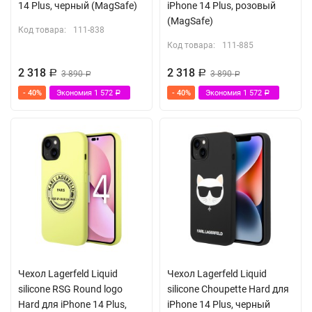
14 Plus, черный (MagSafe)
iPhone 14 Plus, розовый
(MagSafe)
Код товара:
111-838
Код товара:
111-885
2 318
2 318
Р
3 890
Р
3 890
Р
Р
- 40%
Экономия
1 572
- 40%
Экономия
1 572
Р
Р
Чехол Lagerfeld Liquid
Чехол Lagerfeld Liquid
silicone RSG Round logo
silicone Choupette Hard для
Hard для iPhone 14 Plus,
iPhone 14 Plus, черный