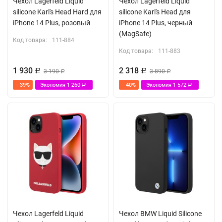
Чехол Lagerfeld Liquid
Чехол Lagerfeld Liquid
silicone Karl's Head Hard для
silicone Karl's Head для
iPhone 14 Plus, розовый
iPhone 14 Plus, черный
(MagSafe)
Код товара:
111-884
Код товара:
111-883
1 930
2 318
Р
3 190
Р
3 890
Р
Р
- 39%
Экономия
1 260
- 40%
Экономия
1 572
Р
Р
Чехол Lagerfeld Liquid
Чехол BMW Liquid Silicone