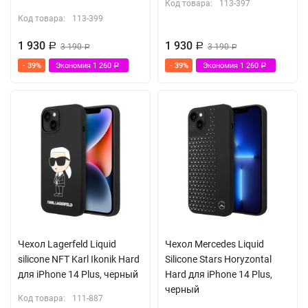
Код товара:
113-397
Код товара:
113-399
1 930
1 930
Р
3 190
Р
3 190
Р
Р
- 39%
Экономия
1 260
- 39%
Экономия
1 260
Р
Р
Чехол Lagerfeld Liquid
Чехол Mercedes Liquid
silicone NFT Karl Ikonik Hard
Silicone Stars Horyzontal
для iPhone 14 Plus, черный
Hard для iPhone 14 Plus,
черный
Код товара:
111-887