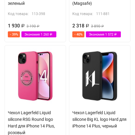
зеленый
(Magsafe)
Код товара:
113-398
Код товара:
111-881
1 930
2 318
Р
3 190
Р
3 890
Р
Р
- 39%
Экономия
1 260
- 40%
Экономия
1 572
Р
Р
Чехол Lagerfeld Liquid
Чехол Lagerfeld Liquid
silicone RSG Round logo
silicone Big KL logo Hard для
Hard для iPhone 14 Plus,
iPhone 14 Plus, черный
розовый