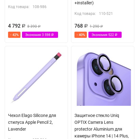
+installer)
Код товара:
108-986
Код товара:
110-521
4 792
768
Р
8 390
Р
1 290
Р
Р
- 42%
Экономия
3 598
- 40%
Экономия
522
Р
Р
Чехол Elago Silicone для
Защитное стекло Uniq
стилуса Apple Pencil 2,
OPTIX Camera Lens
Lavender
protector Aluminium для
камеры iPhone 14 | 14 Plus,