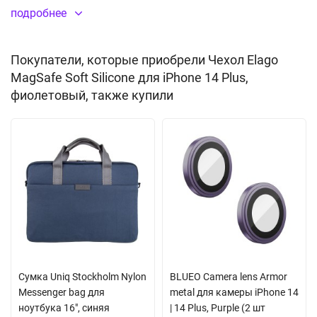
повреждений, которые могут быть получены в процессе
подробнее
использования. Отверстия идеально совпадают с разъемами;
клавиши защищены заглушками, интегрированными в чехол -
Покупатели, которые приобрели Чехол Elago
это защищает их от попадания пыли и влаги.
MagSafe Soft Silicone для iPhone 14 Plus,
фиолетовый, также купили
Не скользит в руках
Встроенные магниты Magsafe
Материал:
силикон
(TPU)
Сумка Uniq Stockholm Nylon
BLUEO Camera lens Armor
Messenger bag для
metal для камеры iPhone 14
ноутбука 16", синяя
| 14 Plus, Purple (2 шт