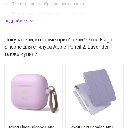
Предотвращает образование царапин
Поддерживает беспроводную зарядку
подробнее
Легко крепится к iPad магнитным способом
Совместим абсолютно со всеми функциями Apple Pencil 2
Покупатели, которые приобрели Чехол Elago
Силикон
высокого качества
Silicone для стилуса Apple Pencil 2, Lavender,
также купили
Чехол Elago Silicone Hang
Чехол Uniq Camden Anti-