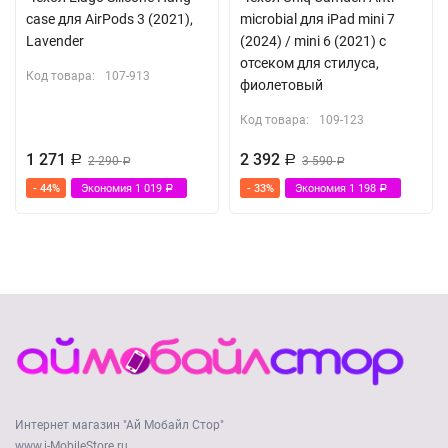
case для AirPods 3 (2021),
microbial для iPad mini 7
Lavender
(2024) / mini 6 (2021) с
отсеком для стилуса,
Код товара:
107-913
фиолетовый
Код товара:
109-123
1 271
2 392
Р
2 290
Р
3 590
Р
Р
- 44%
Экономия
1 019
- 33%
Экономия
1 198
Р
Р
Интернет магазин "Ай Мобайл Стор"
www.i-MobileStore.ru