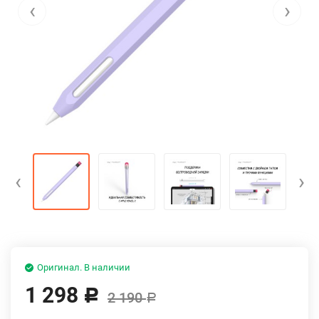
‹
›
‹
›
Оригинал. В наличии
1 298
Р
2 190
Р