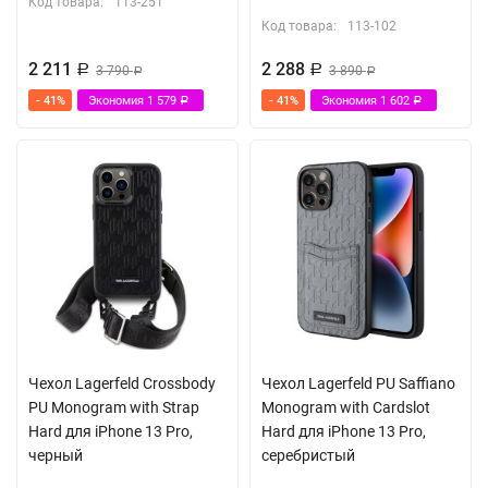
Код товара:
113-251
Код товара:
113-102
2 211
2 288
Р
3 790
Р
3 890
Р
Р
- 41%
Экономия
1 579
- 41%
Экономия
1 602
Р
Р
Чехол Lagerfeld Crossbody
Чехол Lagerfeld PU Saffiano
PU Monogram with Strap
Monogram with Cardslot
Hard для iPhone 13 Pro,
Hard для iPhone 13 Pro,
черный
серебристый