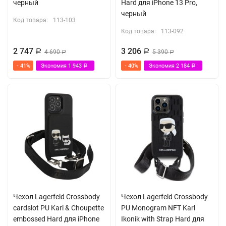
черный
Hard для iPhone 13 Pro,
черный
Код товара:
113-103
Код товара:
113-092
2 747
3 206
Р
4 690
Р
5 390
Р
Р
- 41%
Экономия
1 943
- 40%
Экономия
2 184
Р
Р
Чехол Lagerfeld Crossbody
Чехол Lagerfeld Crossbody
cardslot PU Karl & Choupette
PU Monogram NFT Karl
embossed Hard для iPhone
Ikonik with Strap Hard для