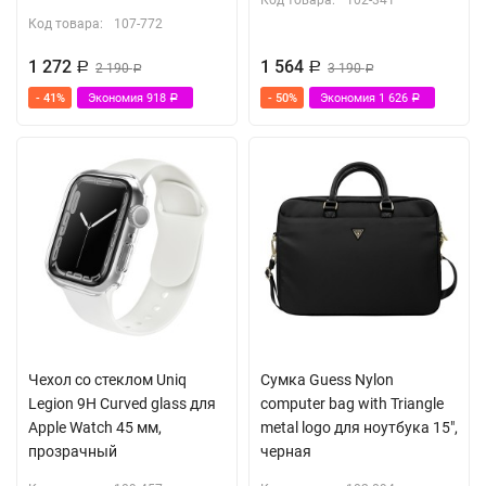
Код товара:
102-341
Код товара:
107-772
1 272
1 564
Р
2 190
Р
3 190
Р
Р
- 41%
Экономия
918
- 50%
Экономия
1 626
Р
Р
Чехол со стеклом Uniq
Сумка Guess Nylon
Legion 9H Curved glass для
computer bag with Triangle
Apple Watch 45 мм,
metal logo для ноутбука 15",
прозрачный
черная