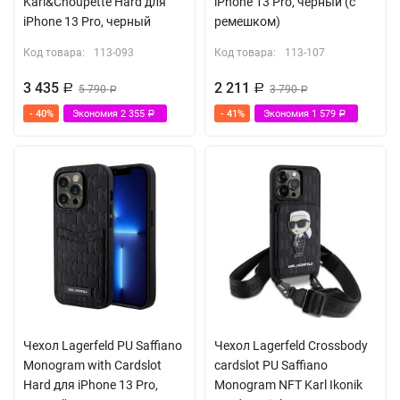
Karl&Choupette Hard для
iPhone 13 Pro, черный (с
iPhone 13 Pro, черный
ремешком)
Код товара:
113-093
Код товара:
113-107
3 435
2 211
Р
5 790
Р
3 790
Р
Р
- 40%
Экономия
2 355
- 41%
Экономия
1 579
Р
Р
Чехол Lagerfeld PU Saffiano
Чехол Lagerfeld Crossbody
Monogram with Cardslot
cardslot PU Saffiano
Hard для iPhone 13 Pro,
Monogram NFT Karl Ikonik