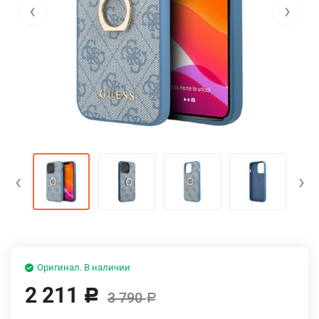
‹
›
‹
›
Оригинал. В наличии
2 211
Р
3 790
Р