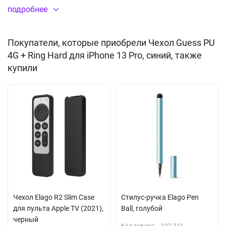
смартфон в удобном положении в руках, на столе или
подробнее
вертикальной поверхности.
Покупатели, которые приобрели Чехол Guess PU
Тонкий и легкий
4G + Ring Hard для iPhone 13 Pro, синий, также
Наличие кольца-держателя
купили
Функция подставки
Материал:
искусственная кожа
, пластик, (PU+PC)
Чехол Elago R2 Slim Case
Стилус-ручка Elago Pen
для пульта Apple TV (2021),
Ball, голубой
черный