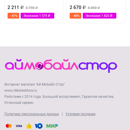
2 211
2 670
Р
3 790
Р
4 490
Р
Р
- 41%
Экономия
1 579
- 40%
Экономия
1 820
Р
Р
Интернет магазин "Ай Мобайл Стор"
www.i-MobileStore.ru
Работаем с 2014 года. Большой ассортимент, Гарантия качества,
Отличный сервис.
|
Политика персональных данных
Условия продажи