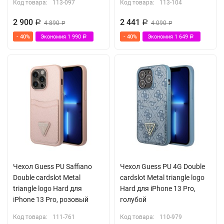
Код товара:
113-097
Код товара:
113-104
2 900
2 441
Р
4 890
Р
4 090
Р
Р
- 40%
Экономия
1 990
- 40%
Экономия
1 649
Р
Р
Чехол Guess PU Saffiano
Чехол Guess PU 4G Double
Double cardslot Metal
cardslot Metal triangle logo
triangle logo Hard для
Hard для iPhone 13 Pro,
iPhone 13 Pro, розовый
голубой
Код товара:
111-761
Код товара:
110-979