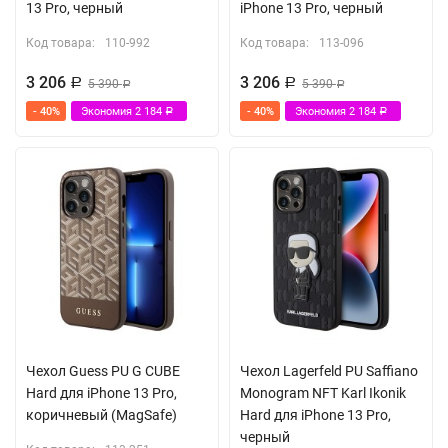
13 Pro, черный
iPhone 13 Pro, черный
Код товара:
110-992
Код товара:
113-096
3 206
3 206
Р
5 390
Р
5 390
Р
Р
- 40%
Экономия
2 184
- 40%
Экономия
2 184
Р
Р
Чехол Guess PU G CUBE
Чехол Lagerfeld PU Saffiano
Hard для iPhone 13 Pro,
Monogram NFT Karl Ikonik
коричневый (MagSafe)
Hard для iPhone 13 Pro,
черный