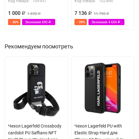
Код товара:
109-457
Код товара:
102-894
1 000
7 136
Р
1 690
Р
11 790
Р
Р
- 40%
Экономия
690
- 39%
Экономия
4 654
Р
Р
Рекомендуем посмотреть
Чехол Lagerfeld Crossbody
Чехол Lagerfeld PU with
cardslot PU Saffiano NFT
Elastic Strap Hard для