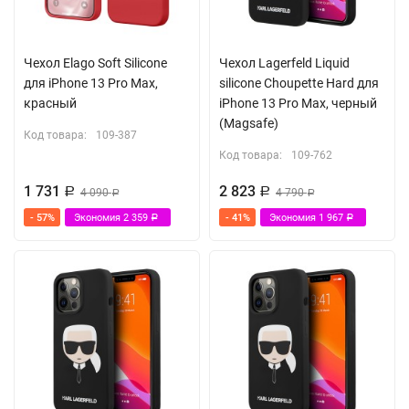
Чехол Elago Soft Silicone
Чехол Lagerfeld Liquid
для iPhone 13 Pro Max,
silicone Choupette Hard для
красный
iPhone 13 Pro Max, черный
(Magsafe)
Код товара:
109-387
Код товара:
109-762
1 731
2 823
Р
4 090
Р
4 790
Р
Р
- 57%
Экономия
2 359
- 41%
Экономия
1 967
Р
Р