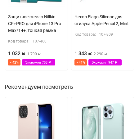
Защитное стекло Nillkin
Чехол Elago Silicone для
CP+PRO для iPhone 13 Pro
стилуса Apple Pencil 2, Mint
Max/14+, тонкая рамка
Код товара:
107-309
Код товара:
107-460
1 032
1 343
Р
1 790
Р
2 290
Р
Р
- 42%
Экономия
758
- 41%
Экономия
947
Р
Р
Рекомендуем посмотреть