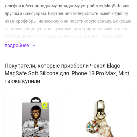
телефон к беспроводному зарядному устройству MagSafe или
другим аксессуарам. Внутренняя поверхность имеет отделку
из микрофибры, нанесенную на пластиковую основу. Боковые
клавиши защищены заглушками, интегрированными в чехол -
это защищает их от попадания пыли или влаги. Аксессуар
плотно облегает корпус телефона, его конструкция отлично
подробнее
защищает от разнообразных повреждений, которые могут
быть получены в процессе использования.
Покупатели, которые приобрели Чехол Elago
MagSafe Soft Silicone для iPhone 13 Pro Max, Mint,
Не скользит в руках
также купили
Встроенные магниты Magsafe
Материал:
силикон
(TPU)