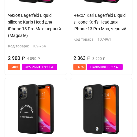
Чехол Lagerfeld Liquid
Чехол Karl Lagerfeld Liquid
silicone Karl's Head для
silicone Karl's Head для
iPhone 13 Pro Max, черный
iPhone 13 Pro Max, черный
(Magsafe)
Код товара:
107-961
Код товара:
109-764
2 900
2 363
Р
4 890
Р
3 990
Р
Р
- 40%
Экономия
1 990
- 40%
Экономия
1 627
Р
Р