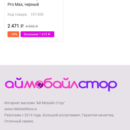
Pro Max, черный
Код товара:
107-500
2 471
Р
4 090
Р
- 39%
Экономия
1 619
Р
Интернет магазин "Ай Мобайл Стор"
www.i-MobileStore.ru
Работаем с 2014 года. Большой ассортимент, Гарантия качества,
Отличный сервис.