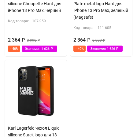
silicone Choupette Hard для
Plate metal logo Hard для
iPhone 13 Pro Max, черный
iPhone 13 Pro Max, зеленый
(Magsafe)
Код товара:
107-959
Код товара:
111-605
2 364
2 364
Р
3 990
Р
3 990
Р
Р
- 40%
Экономия
1 626
- 40%
Экономия
1 626
Р
Р
Karl Lagerfeld чехол Liquid
silicone Stack logo для 13