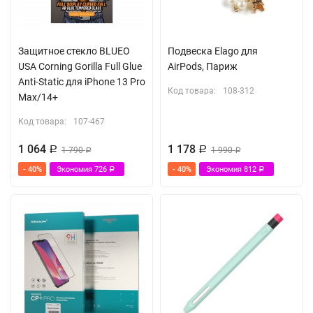
Защитное стекло BLUEO
Подвеска Elago для
USA Corning Gorilla Full Glue
AirPods, Париж
Anti-Static для iPhone 13 Pro
Код товара:
108-312
Max/14+
Код товара:
107-467
1 064
1 178
Р
1 790
Р
1 990
Р
Р
- 40%
Экономия
726
- 40%
Экономия
812
Р
Р