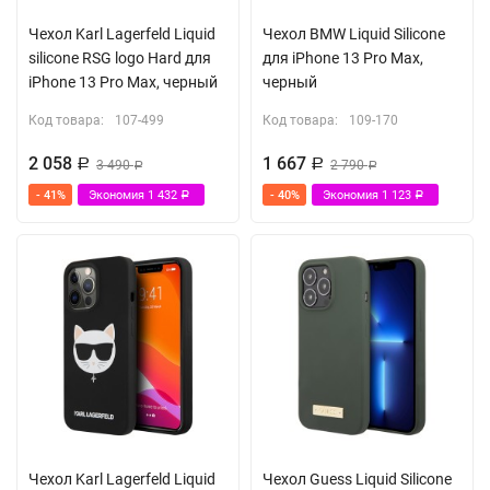
Чехол Karl Lagerfeld Liquid
Чехол BMW Liquid Silicone
silicone RSG logo Hard для
для iPhone 13 Pro Max,
iPhone 13 Pro Max, черный
черный
Код товара:
107-499
Код товара:
109-170
2 058
1 667
Р
3 490
Р
2 790
Р
Р
- 41%
Экономия
1 432
- 40%
Экономия
1 123
Р
Р
Чехол Karl Lagerfeld Liquid
Чехол Guess Liquid Silicone