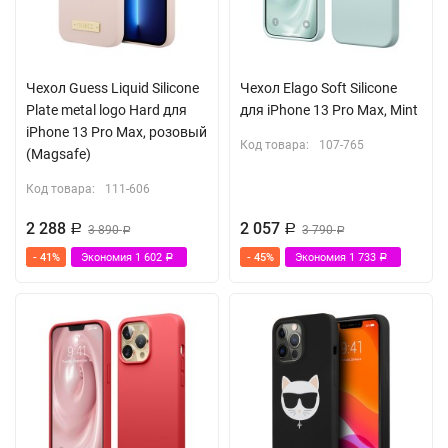
Чехол Guess Liquid Silicone
Чехол Elago Soft Silicone
Plate metal logo Hard для
для iPhone 13 Pro Max, Mint
iPhone 13 Pro Max, розовый
Код товара:
107-765
(Magsafe)
Код товара:
111-606
2 288
2 057
Р
3 890
Р
3 790
Р
Р
- 41%
Экономия
1 602
- 45%
Экономия
1 733
Р
Р