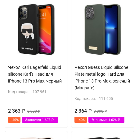
Чехол Karl Lagerfeld Liquid
Чехол Guess Liquid Silicone
silicone Karl's Head для
Plate metal logo Hard для
iPhone 13 Pro Max, черный
iPhone 13 Pro Max, зеленый
(Magsafe)
Код товара:
107-961
Код товара:
111-605
2 363
2 364
Р
3 990
Р
3 990
Р
Р
- 40%
Экономия
1 627
- 40%
Экономия
1 626
Р
Р