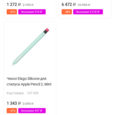
1 272
6 472
Р
2 190
Р
10 490
Р
Р
- 41%
Экономия
918
- 38%
Экономия
4 018
Р
Р
Чехол Elago Silicone для
стилуса Apple Pencil 2, Mint
Код товара:
107-309
1 343
Р
2 290
Р
- 41%
Экономия
947
Р