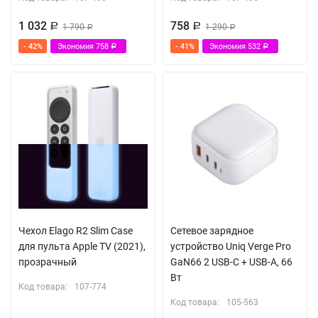
1 032
758
Р
1 790
Р
1 290
Р
Р
- 42%
Экономия
758
- 41%
Экономия
532
Р
Р
Чехол Elago R2 Slim Case
Сетевое зарядное
для пульта Apple TV (2021),
устройство Uniq Verge Pro
прозрачный
GaN66 2 USB-C + USB-A, 66
Вт
Код товара:
107-774
Код товара:
105-563