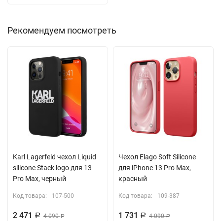
Рекомендуем посмотреть
Karl Lagerfeld чехол Liquid
Чехол Elago Soft Silicone
silicone Stack logo для 13
для iPhone 13 Pro Max,
Pro Max, черный
красный
Код товара:
107-500
Код товара:
109-387
2 471
1 731
Р
4 090
Р
4 090
Р
Р