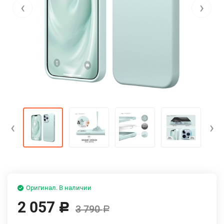
‹
›
‹
›
Оригинал. В наличии
2 057
Р
3 790
Р