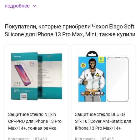
конструкция отлично защищает от разнообразных
подробнее
повреждений, которые могут быть получены в процессе
использования. Не влияет на функцию беспроводной зарядки
Покупатели, которые приобрели Чехол Elago Soft
и NFC, его не нужно снимать.
Silicone для iPhone 13 Pro Max, Mint, также купили
Не скользит в руках
Материал:
силикон
(TPU)
Защитное стекло Nillkin
Защитное стекло BLUEO
CP+PRO для iPhone 13 Pro
Silk Full Cover Anti-Static для
Max/14+, тонкая рамка
iPhone 13 Pro Max/14+
Код товара:
107-460
Код товара:
107-465