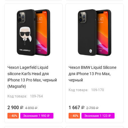
Чехол Lagerfeld Liquid
Чехол BMW Liquid Silicone
silicone Karl's Head для
для iPhone 13 Pro Max,
iPhone 13 Pro Max, черный
черный
(Magsafe)
Код товара:
109-170
Код товара:
109-764
2 900
1 667
Р
4 890
Р
2 790
Р
Р
- 40%
Экономия
1 990
- 40%
Экономия
1 123
Р
Р