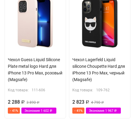
Чехол Guess Liquid Silicone
Чехол Lagerfeld Liquid
Plate metal logo Hard для
silicone Choupette Hard для
iPhone 13 Pro Max, розовый
iPhone 13 Pro Max, черный
(Magsafe)
(Magsafe)
Код товара:
111-606
Код товара:
109-762
2 288
2 823
Р
3 890
Р
4 790
Р
Р
- 41%
Экономия
1 602
- 41%
Экономия
1 967
Р
Р