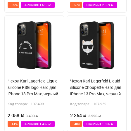
- 39%
Экономия
1 619
- 57%
Экономия
2 359
Р
Р
Чехол Karl Lagerfeld Liquid
Чехол Karl Lagerfeld Liquid
silicone RSG logo Hard для
silicone Choupette Hard для
iPhone 13 Pro Max, черный
iPhone 13 Pro Max, черный
Код товара:
107-499
Код товара:
107-959
2 058
2 364
Р
3 490
Р
3 990
Р
Р
- 41%
Экономия
1 432
- 40%
Экономия
1 626
Р
Р