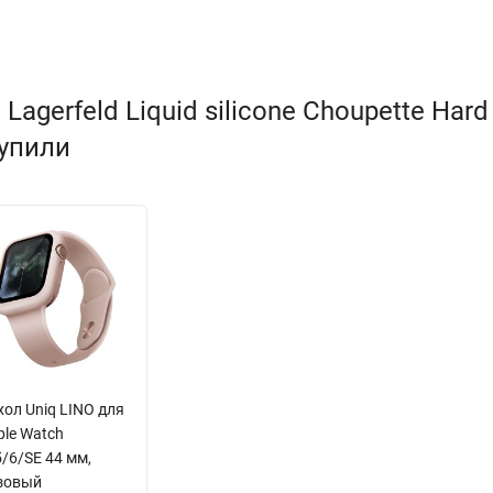
agerfeld Liquid silicone Choupette Hard
купили
хол Uniq LINO для
ple Watch
5/6/SE 44 мм,
зовый