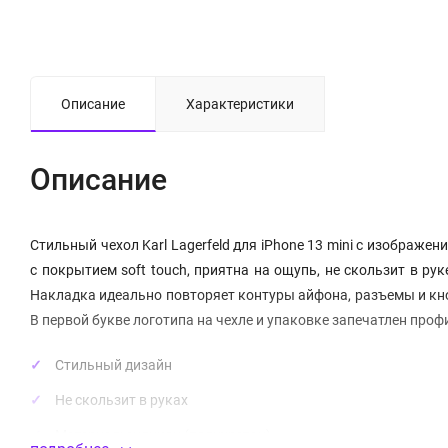
Описание
Характеристики
Описание
Стильный чехол Karl Lagerfeld для iPhone 13 mini с изображе
с покрытием soft touch, приятна на ощупь, не скользит в р
Накладка идеально повторяет контуры айфона, разъемы и кно
В первой букве логотипа на чехле и упаковке запечатлен проф
Стильный дизайн
Не скользит в руках
Материал:
силикон
(полиуретан)