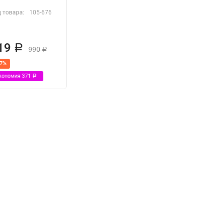
 товара:
105-676
19
Р
990
Р
37%
кономия
371
Р