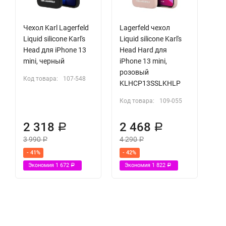
Чехол Karl Lagerfeld
Lagerfeld чехол
Liquid silicone Karl's
Liquid silicone Karl's
Head для iPhone 13
Head Hard для
mini, черный
iPhone 13 mini,
розовый
Код товара:
107-548
KLHCP13SSLKHLP
Код товара:
109-055
2 318
2 468
Р
Р
3 990
4 290
Р
Р
- 41%
- 42%
Экономия
1 672
Экономия
1 822
Р
Р