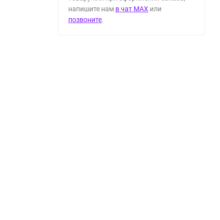
напишите нам
в чат MAX
или
позвоните
.