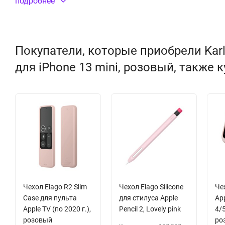
подробнее
Покупатели, которые приобрели Karl L
для iPhone 13 mini, розовый, также 
Чехол Elago R2 Slim
Чехол Elago Silicone
Че
Case для пульта
для стилуса Apple
Ap
Apple TV (по 2020 г.),
Pencil 2, Lovely pink
4/
розовый
ро