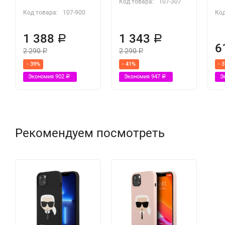
Код товара:
107-307
Код товара:
107-900
Код
1 388
1 343
Р
Р
6
2 290
2 290
Р
Р
- 39%
- 41%
- 
Экономия
902
Экономия
947
Э
Р
Р
Рекомендуем посмотреть