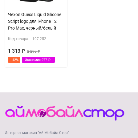
Чехол Guess Liquid Silicone
Script logo для iPhone 12
Pro Max, черный/белый
Код товара:
107-252
1 313
Р
2 290
Р
- 42%
Экономия
977
Р
Интернет магазин "Ай Мобайл Стор"