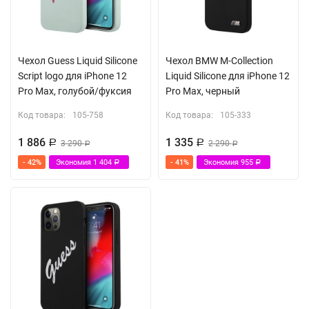
Чехол Guess Liquid Silicone
Чехол BMW M-Collection
Script logo для iPhone 12
Liquid Silicone для iPhone 12
Pro Max, голубой/фуксия
Pro Max, черный
Код товара:
105-758
Код товара:
105-333
1 886
1 335
Р
3 290
Р
2 290
Р
Р
- 42%
Экономия
1 404
- 41%
Экономия
955
Р
Р