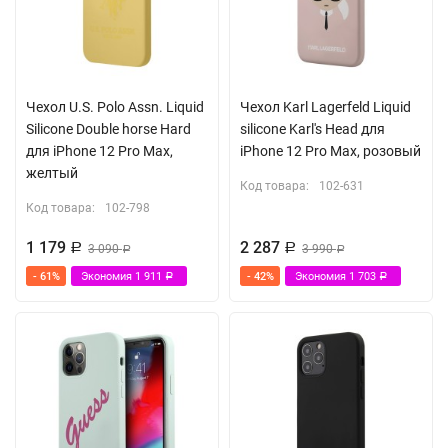
Чехол U.S. Polo Assn. Liquid
Чехол Karl Lagerfeld Liquid
Silicone Double horse Hard
silicone Karl's Head для
для iPhone 12 Pro Max,
iPhone 12 Pro Max, розовый
желтый
Код товара:
102-631
Код товара:
102-798
1 179
2 287
Р
3 090
Р
3 990
Р
Р
- 61%
Экономия
1 911
- 42%
Экономия
1 703
Р
Р