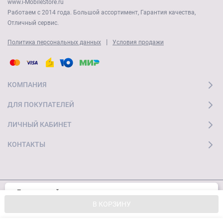
www.i-MobileStore.ru
Работаем с 2014 года. Большой ассортимент, Гарантия качества,
Отличный сервис.
|
Политика персональных данных
Условия продажи
КОМПАНИЯ
ДЛЯ ПОКУПАТЕЛЕЙ
ЛИЧНЫЙ КАБИНЕТ
КОНТАКТЫ
Пользуясь сайтом, вы соглашаетесь с
Хорошо
© 2026 "Ай Мобайл Стор" Все права защищены
использованием cookies и
Политикой
В КОРЗИНУ
конфиденциальности.