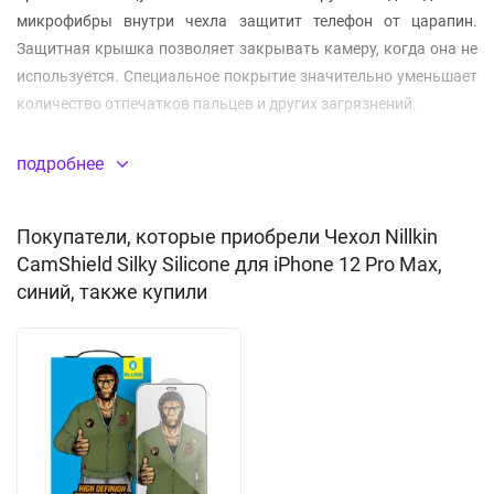
микрофибры внутри чехла защитит телефон от царапин.
Защитная крышка позволяет закрывать камеру, когда она не
используется. Специальное покрытие значительно уменьшает
количество отпечатков пальцев и других загрязнений.
Не скользит в руках
подробнее
Защитная крышка для камеры
Специальное покрытие, не оставляет отпечатков
Покупатели, которые приобрели Чехол Nillkin
CamShield Silky Silicone для iPhone 12 Pro Max,
Материал:
силикон
(TPU)
синий, также купили