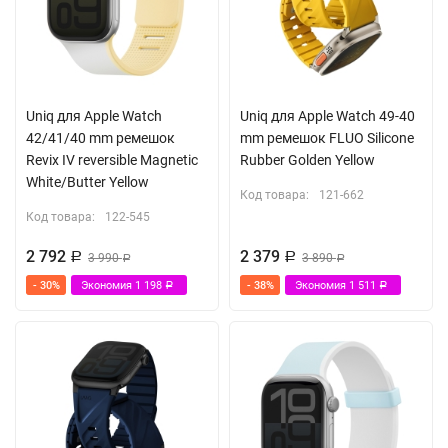
Uniq для Apple Watch
Uniq для Apple Watch 49-40
42/41/40 mm ремешок
mm ремешок FLUO Silicone
Revix IV reversible Magnetic
Rubber Golden Yellow
White/Butter Yellow
Код товара:
121-662
Код товара:
122-545
2 792
2 379
Р
3 990
Р
3 890
Р
Р
- 30%
Экономия
1 198
- 38%
Экономия
1 511
Р
Р