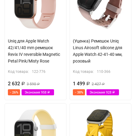
Uniq для Apple Watch
(Уценка) Ремешок Uniq
42/41/40 mm ремешок
Linus Airosoft silicone для
Revix IV reversible Magnetic
Apple Watch 42-41-40 мм,
Petal Pink/Misty Rose
розовый
Код товара:
122-776
Код товара:
110-366
2 632
1 499
Р
3 590
Р
2 427
Р
Р
- 26%
Экономия
958
- 38%
Экономия
928
Р
Р