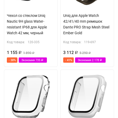
Чехол со стеклом Uniq
Uniq для Apple Watch
Nautic 9H glass Water-
42/41/40 mm ремешок
resistant IP68 для Apple
Dante PRO Strap Mesh Steel
Watch 42 мм, черный
Ember Gold
Код товара:
120-335
Код товара:
119-697
1 155
3 112
Р
1 890
Р
5 290
Р
Р
- 38%
Экономия
735
- 41%
Экономия
2 178
Р
Р