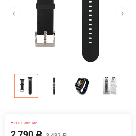
‹
›
Нет в наличии
2 790
Р
3 432
Р