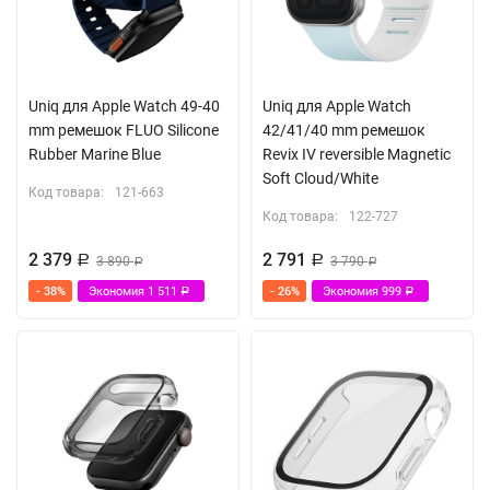
Uniq для Apple Watch 49-40
Uniq для Apple Watch
mm ремешок FLUO Silicone
42/41/40 mm ремешок
Rubber Marine Blue
Revix IV reversible Magnetic
Soft Cloud/White
Код товара:
121-663
Код товара:
122-727
2 379
2 791
Р
3 890
Р
3 790
Р
Р
- 38%
Экономия
1 511
- 26%
Экономия
999
Р
Р