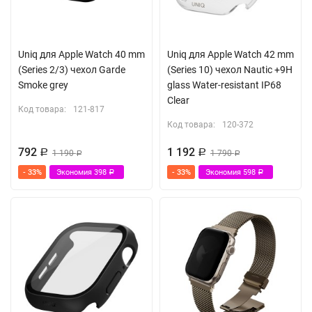
Uniq для Apple Watch 40 mm
Uniq для Apple Watch 42 mm
(Series 2/3) чехол Garde
(Series 10) чехол Nautic +9H
Smoke grey
glass Water-resistant IP68
Clear
Код товара:
121-817
Код товара:
120-372
792
1 192
Р
1 190
Р
1 790
Р
Р
- 33%
Экономия
398
- 33%
Экономия
598
Р
Р