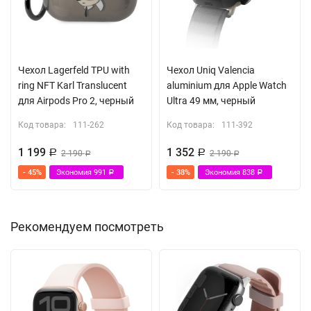
Чехол Lagerfeld TPU with
Чехол Uniq Valencia
ring NFT Karl Translucent
aluminium для Apple Watch
для Airpods Pro 2, черный
Ultra 49 мм, черный
Код товара:
111-262
Код товара:
111-392
1 199
1 352
Р
2 190
Р
2 190
Р
Р
- 45%
Экономия
991
- 38%
Экономия
838
Р
Р
Рекомендуем посмотреть