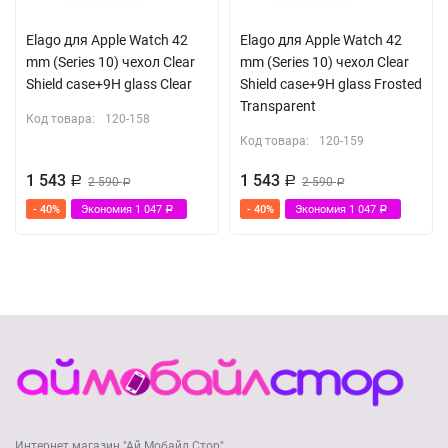
Elago для Apple Watch 42
Elago для Apple Watch 42
mm (Series 10) чехол Clear
mm (Series 10) чехол Clear
Shield case+9H glass Clear
Shield case+9H glass Frosted
Transparent
Код товара:
120-158
Код товара:
120-159
1 543
1 543
Р
2 590
Р
2 590
Р
Р
- 40%
Экономия
1 047
- 40%
Экономия
1 047
Р
Р
Интернет магазин "Ай Мобайл Стор"