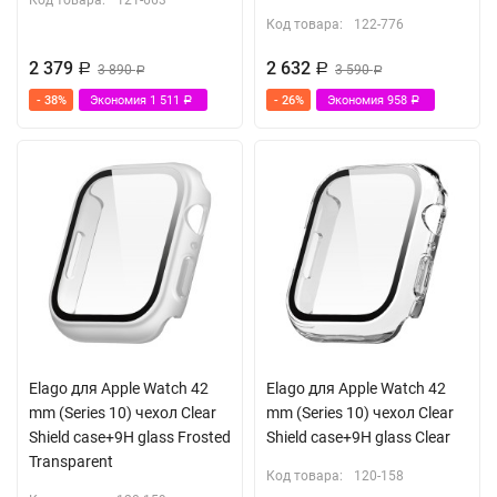
Код товара:
121-663
Код товара:
122-776
2 379
2 632
Р
3 890
Р
3 590
Р
Р
- 38%
Экономия
1 511
- 26%
Экономия
958
Р
Р
Elago для Apple Watch 42
Elago для Apple Watch 42
mm (Series 10) чехол Clear
mm (Series 10) чехол Clear
Shield case+9H glass Frosted
Shield case+9H glass Clear
Transparent
Код товара:
120-158