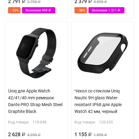
2 791
2 379
Р
3 790
Р
3 890
Р
Р
- 26%
Экономия
999
- 38%
Экономия
1 511
Р
Р
Uniq для Apple Watch
Чехол со стеклом Uniq
42/41/40 mm ремешок
Nautic 9H glass Water-
Dante PRO Strap Mesh Steel
resistant IP68 для Apple
Graphite Black
Watch 42 мм, черный
Код товара:
119-698
Код товара:
120-335
2 628
1 155
Р
4 390
Р
1 890
Р
Р