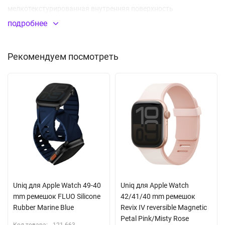
мелкотекстурированная внутренняя поверхность
обеспечивают комфорт и ощущение премиум-класса в течение
подробнее
всего дня. Дополнительные петли обеспечивают плотное
прилегание, а усовершенствованное магнитное крепление
Рекомендуем посмотреть
обеспечивает прочную и надежную фиксацию с легкой
регулировкой длины, выдерживая нагрузку до 1,3 кг.
Благодаря двунаправленным разъемам и возможности
регулировки длины за счет встроенных магнитов
обеспечивается точное соответствие размерам руки.
Аксессуар поставляется в фирменной подарочной упаковке
производителя.
Длина ремешка: 12-18 см
Uniq для Apple Watch 49-40
Uniq для Apple Watch
mm ремешок FLUO Silicone
42/41/40 mm ремешок
Rubber Marine Blue
Revix IV reversible Magnetic
Petal Pink/Misty Rose