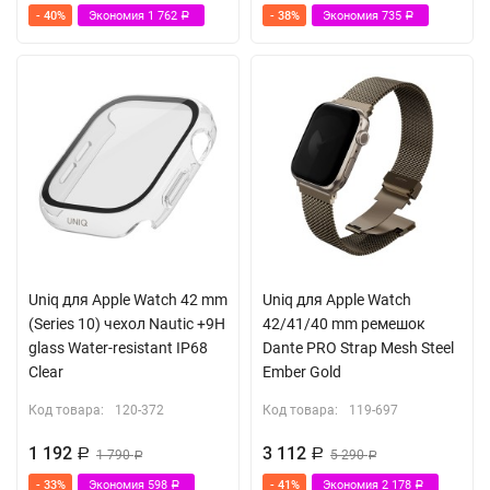
- 40%
Экономия
1 762
- 38%
Экономия
735
Р
Р
Uniq для Apple Watch 42 mm
Uniq для Apple Watch
(Series 10) чехол Nautic +9H
42/41/40 mm ремешок
glass Water-resistant IP68
Dante PRO Strap Mesh Steel
Clear
Ember Gold
Код товара:
120-372
Код товара:
119-697
1 192
3 112
Р
1 790
Р
5 290
Р
Р
- 33%
Экономия
598
- 41%
Экономия
2 178
Р
Р