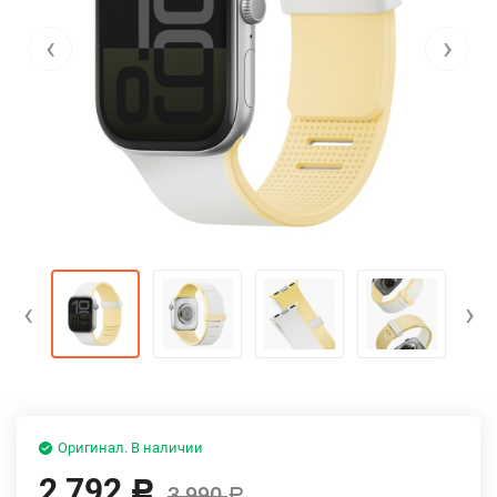
‹
›
‹
›
Оригинал. В наличии
2 792
Р
3 990
Р