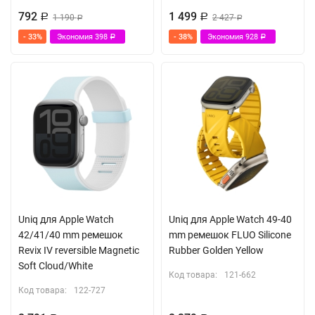
792
1 499
Р
1 190
Р
2 427
Р
Р
- 33%
Экономия
398
- 38%
Экономия
928
Р
Р
Uniq для Apple Watch
Uniq для Apple Watch 49-40
42/41/40 mm ремешок
mm ремешок FLUO Silicone
Revix IV reversible Magnetic
Rubber Golden Yellow
Soft Cloud/White
Код товара:
121-662
Код товара:
122-727