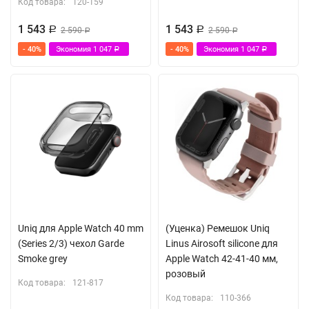
Код товара:
120-159
1 543
1 543
Р
2 590
Р
2 590
Р
Р
- 40%
Экономия
1 047
- 40%
Экономия
1 047
Р
Р
Uniq для Apple Watch 40 mm
(Уценка) Ремешок Uniq
(Series 2/3) чехол Garde
Linus Airosoft silicone для
Smoke grey
Apple Watch 42-41-40 мм,
розовый
Код товара:
121-817
Код товара:
110-366