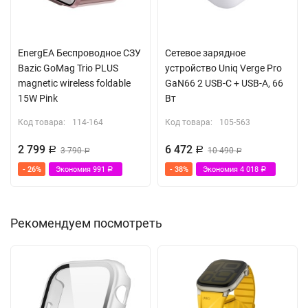
EnergEA Беспроводное СЗУ
Сетевое зарядное
Bazic GoMag Trio PLUS
устройство Uniq Verge Pro
magnetic wireless foldable
GaN66 2 USB-C + USB-A, 66
15W Pink
Вт
Код товара:
114-164
Код товара:
105-563
2 799
6 472
Р
3 790
Р
10 490
Р
Р
- 26%
Экономия
991
- 38%
Экономия
4 018
Р
Р
Рекомендуем посмотреть