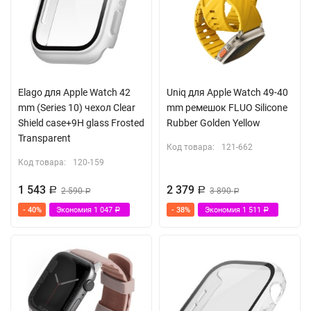
Elago для Apple Watch 42
Uniq для Apple Watch 49-40
mm (Series 10) чехол Clear
mm ремешок FLUO Silicone
Shield case+9H glass Frosted
Rubber Golden Yellow
Transparent
Код товара:
121-662
Код товара:
120-159
1 543
2 379
Р
2 590
Р
3 890
Р
Р
- 40%
Экономия
1 047
- 38%
Экономия
1 511
Р
Р