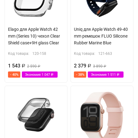
Elago для Apple Watch 42
Uniq для Apple Watch 49-40
mm (Series 10) чехол Clear
mm ремешок FLUO Silicone
Shield case+9H glass Clear
Rubber Marine Blue
Код товара:
120-158
Код товара:
121-663
1 543
2 379
Р
2 590
Р
3 890
Р
Р
- 40%
Экономия
1 047
- 38%
Экономия
1 511
Р
Р