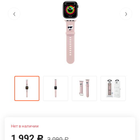
‹
›
Нет в наличии
1 992
Р
3 090
Р