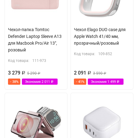
Чехол-папка Tomtoc
Чехол Elago DUO case для
Defender Laptop Sleeve A13
Apple Watch 41/40 мм,
для Macbook Pro/Air 13",
прозрачный/розовый
розовый
Код товара:
109-852
Код товара:
111-973
3 279
2 091
Р
5 290
Р
3 590
Р
Р
- 38%
Экономия
2 011
- 41%
Экономия
1 499
Р
Р