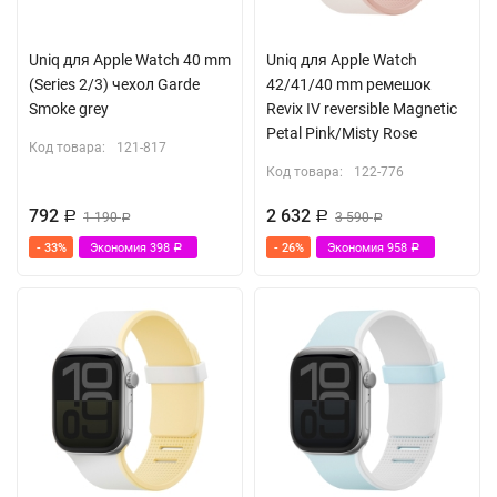
Uniq для Apple Watch 40 mm
Uniq для Apple Watch
(Series 2/3) чехол Garde
42/41/40 mm ремешок
Smoke grey
Revix IV reversible Magnetic
Petal Pink/Misty Rose
Код товара:
121-817
Код товара:
122-776
792
2 632
Р
1 190
Р
3 590
Р
Р
- 33%
Экономия
398
- 26%
Экономия
958
Р
Р