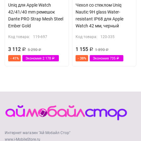
Uniq для Apple Watch
Чехол со стеклом Uniq
42/41/40 mm ремешок
Nautic 9H glass Water-
Dante PRO Strap Mesh Steel
resistant IP68 для Apple
Ember Gold
Watch 42 мм, черный
Код товара:
119-697
Код товара:
120-335
3 112
1 155
Р
5 290
Р
1 890
Р
Р
- 41%
Экономия
2 178
- 38%
Экономия
735
Р
Р
Интернет магазин "Ай Мобайл Стор"
www.i-MobileStore.ru