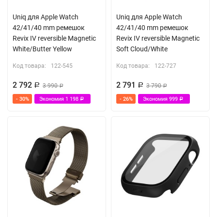
Uniq для Apple Watch
Uniq для Apple Watch
42/41/40 mm ремешок
42/41/40 mm ремешок
Revix IV reversible Magnetic
Revix IV reversible Magnetic
White/Butter Yellow
Soft Cloud/White
Код товара:
122-545
Код товара:
122-727
2 792
2 791
Р
3 990
Р
3 790
Р
Р
- 30%
Экономия
1 198
- 26%
Экономия
999
Р
Р