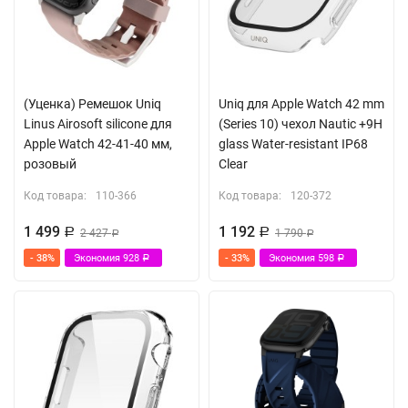
(Уценка) Ремешок Uniq
Uniq для Apple Watch 42 mm
Linus Airosoft silicone для
(Series 10) чехол Nautic +9H
Apple Watch 42-41-40 мм,
glass Water-resistant IP68
розовый
Clear
Код товара:
110-366
Код товара:
120-372
1 499
1 192
Р
2 427
Р
1 790
Р
Р
- 38%
Экономия
928
- 33%
Экономия
598
Р
Р